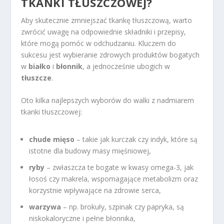
TKANKI TŁUSZCZOWEJ?
Aby skutecznie zmniejszać tkankę tłuszczową, warto
zwrócić uwagę na odpowiednie składniki i przepisy,
które mogą pomóc w odchudzaniu. Kluczem do
sukcesu jest wybieranie zdrowych produktów bogatych
w
białko
i
błonnik
, a jednocześnie ubogich w
tłuszcze
.
Oto kilka najlepszych wyborów do walki z nadmiarem
tkanki tłuszczowej:
chude mięso
– takie jak kurczak czy indyk, które są
istotne dla budowy masy mięśniowej,
ryby
– zwłaszcza te bogate w kwasy omega-3, jak
łosoś czy makrela, wspomagające metabolizm oraz
korzystnie wpływające na zdrowie serca,
warzywa
– np. brokuły, szpinak czy papryka, są
niskokaloryczne i pełne błonnika,