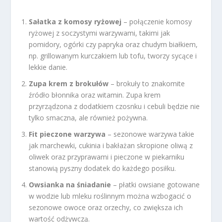
Sałatka z komosy ryżowej
– połączenie komosy
ryżowej z soczystymi warzywami, takimi jak
pomidory, ogórki czy papryka oraz chudym białkiem,
np. grillowanym kurczakiem lub tofu, tworzy sycące i
lekkie danie.
Zupa krem z brokułów
– brokuły to znakomite
źródło błonnika oraz witamin. Zupa krem
przyrządzona z dodatkiem czosnku i cebuli będzie nie
tylko smaczna, ale również pożywna.
Fit pieczone warzywa
– sezonowe warzywa takie
jak marchewki, cukinia i bakłażan skropione oliwą z
oliwek oraz przyprawami i pieczone w piekarniku
stanowią pyszny dodatek do każdego posiłku.
Owsianka na śniadanie
– płatki owsiane gotowane
w wodzie lub mleku roślinnym można wzbogacić o
sezonowe owoce oraz orzechy, co zwiększa ich
wartość odżywczą.