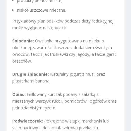
produkty pełnoziarniste,
niskotłuszczowe mleczne.
Przykładowy plan posiłków podczas diety redukcyjnej
może wyglądać następująco:
Śniadanie:
Owsianka przygotowana na mleku o
obniżonej zawartości tłuszczu z dodatkiem świeżych
owoców, takich jak truskawki czy jagody, a także garść
orzechów.
Drugie śniadanie:
Naturalny jogurt z musli oraz
plasterkami banana.
Obiad:
Grillowany kurczak podany z sałatką z
mieszanych warzyw: rukoli, pomidorów i ogórków oraz
pełnoziarnistym ryżem.
Podwieczorek:
Pokrojone w słupki marchewki lub
seler naciowy – doskonała zdrowa przekąska.