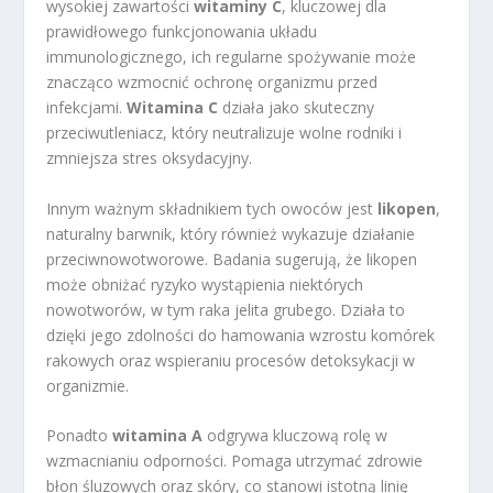
wysokiej zawartości
witaminy C
, kluczowej dla
prawidłowego funkcjonowania układu
immunologicznego, ich regularne spożywanie może
znacząco wzmocnić ochronę organizmu przed
infekcjami.
Witamina C
działa jako skuteczny
przeciwutleniacz, który neutralizuje wolne rodniki i
zmniejsza stres oksydacyjny.
Innym ważnym składnikiem tych owoców jest
likopen
,
naturalny barwnik, który również wykazuje działanie
przeciwnowotworowe. Badania sugerują, że likopen
może obniżać ryzyko wystąpienia niektórych
nowotworów, w tym raka jelita grubego. Działa to
dzięki jego zdolności do hamowania wzrostu komórek
rakowych oraz wspieraniu procesów detoksykacji w
organizmie.
Ponadto
witamina A
odgrywa kluczową rolę w
wzmacnianiu odporności. Pomaga utrzymać zdrowie
błon śluzowych oraz skóry, co stanowi istotną linię