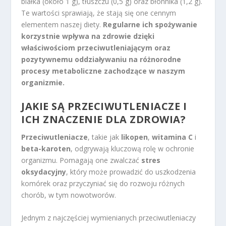
białka (około 1 g), tłuszczu (0,5 g) oraz błonnika (1,2 g).
Te wartości sprawiają, że stają się one cennym
elementem naszej diety.
Regularne ich spożywanie
korzystnie wpływa na zdrowie dzięki
właściwościom przeciwutleniającym oraz
pozytywnemu oddziaływaniu na różnorodne
procesy metaboliczne zachodzące w naszym
organizmie.
JAKIE SĄ PRZECIWUTLENIACZE I
ICH ZNACZENIE DLA ZDROWIA?
Przeciwutleniacze
, takie jak
likopen
,
witamina C
i
beta-karoten
, odgrywają kluczową rolę w ochronie
organizmu. Pomagają one zwalczać
stres
oksydacyjny
, który może prowadzić do uszkodzenia
komórek oraz przyczyniać się do rozwoju różnych
chorób, w tym nowotworów.
Jednym z najczęściej wymienianych przeciwutleniaczy