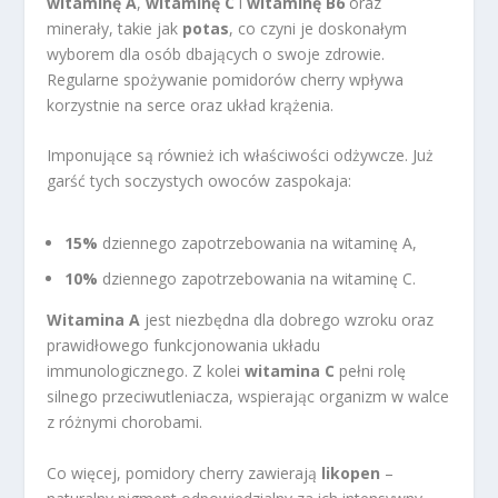
witaminę A
,
witaminę C
i
witaminę B6
oraz
minerały, takie jak
potas
, co czyni je doskonałym
wyborem dla osób dbających o swoje zdrowie.
Regularne spożywanie pomidorów cherry wpływa
korzystnie na serce oraz układ krążenia.
Imponujące są również ich właściwości odżywcze. Już
garść tych soczystych owoców zaspokaja:
15%
dziennego zapotrzebowania na witaminę A,
10%
dziennego zapotrzebowania na witaminę C.
Witamina A
jest niezbędna dla dobrego wzroku oraz
prawidłowego funkcjonowania układu
immunologicznego. Z kolei
witamina C
pełni rolę
silnego przeciwutleniacza, wspierając organizm w walce
z różnymi chorobami.
Co więcej, pomidory cherry zawierają
likopen
–