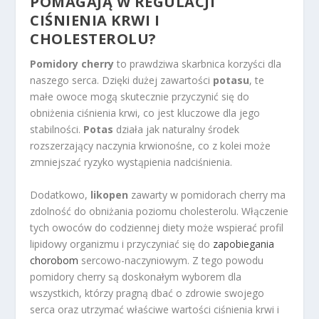
POMAGAJĄ W REGULACJI
CIŚNIENIA KRWI I
CHOLESTEROLU?
Pomidory cherry
to prawdziwa skarbnica korzyści dla
naszego serca. Dzięki dużej zawartości
potasu
, te
małe owoce mogą skutecznie przyczynić się do
obniżenia ciśnienia krwi, co jest kluczowe dla jego
stabilności.
Potas
działa jak naturalny środek
rozszerzający naczynia krwionośne, co z kolei może
zmniejszać ryzyko wystąpienia nadciśnienia.
Dodatkowo,
likopen
zawarty w pomidorach cherry ma
zdolność do obniżania poziomu cholesterolu. Włączenie
tych owoców do codziennej diety może wspierać profil
lipidowy organizmu i przyczyniać się do
zapobiegania
chorobom
sercowo-naczyniowym. Z tego powodu
pomidory cherry są doskonałym wyborem dla
wszystkich, którzy pragną dbać o zdrowie swojego
serca oraz utrzymać właściwe wartości ciśnienia krwi i