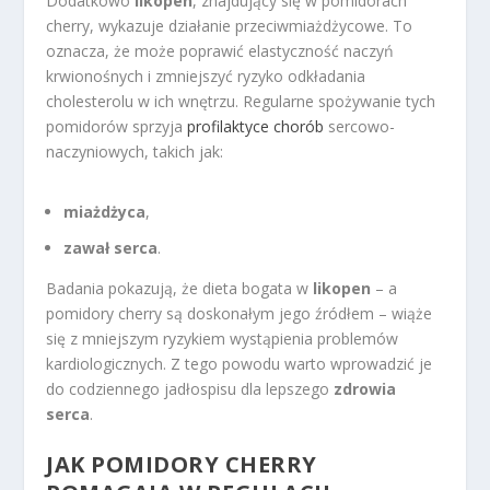
Dodatkowo
likopen
, znajdujący się w pomidorach
cherry, wykazuje działanie przeciwmiażdżycowe. To
oznacza, że może poprawić elastyczność naczyń
krwionośnych i zmniejszyć ryzyko odkładania
cholesterolu w ich wnętrzu. Regularne spożywanie tych
pomidorów sprzyja
profilaktyce chorób
sercowo-
naczyniowych, takich jak:
miażdżyca
,
zawał serca
.
Badania pokazują, że dieta bogata w
likopen
– a
pomidory cherry są doskonałym jego źródłem – wiąże
się z mniejszym ryzykiem wystąpienia problemów
kardiologicznych. Z tego powodu warto wprowadzić je
do codziennego jadłospisu dla lepszego
zdrowia
serca
.
JAK POMIDORY CHERRY