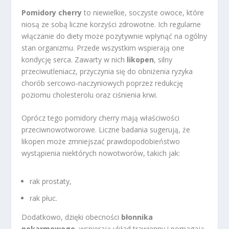
Pomidory cherry
to niewielkie, soczyste owoce, które
niosą ze sobą liczne korzyści zdrowotne. Ich regularne
włączanie do diety może pozytywnie wpłynąć na ogólny
stan organizmu. Przede wszystkim wspierają one
kondycję serca. Zawarty w nich
likopen
, silny
przeciwutleniacz, przyczynia się do obniżenia ryzyka
chorób sercowo-naczyniowych poprzez redukcję
poziomu cholesterolu oraz ciśnienia krwi.
Oprócz tego pomidory cherry mają właściwości
przeciwnowotworowe. Liczne badania sugerują, że
likopen może zmniejszać prawdopodobieństwo
wystąpienia niektórych nowotworów, takich jak:
rak prostaty,
rak płuc.
Dodatkowo, dzięki obecności
błonnika
pokarmowego
, wspierają układ trawienny i pomagają