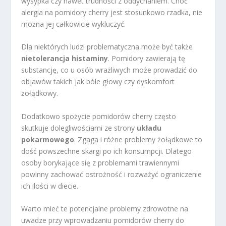
wysypka czy nawet trudności z oddychaniem. Choć
alergia na pomidory cherry jest stosunkowo rzadka, nie
można jej całkowicie wykluczyć.
Dla niektórych ludzi problematyczna może być także
nietolerancja histaminy
. Pomidory zawierają tę
substancję, co u osób wrażliwych może prowadzić do
objawów takich jak bóle głowy czy dyskomfort
żołądkowy.
Dodatkowo spożycie pomidorów cherry często
skutkuje dolegliwościami ze strony
układu
pokarmowego
. Zgaga i różne problemy żołądkowe to
dość powszechne skargi po ich konsumpcji. Dlatego
osoby borykające się z problemami trawiennymi
powinny zachować ostrożność i rozważyć ograniczenie
ich ilości w diecie.
Warto mieć te potencjalne problemy zdrowotne na
uwadze przy wprowadzaniu pomidorów cherry do