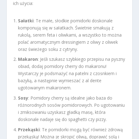
ich użycia:
Sałatki
: Te małe, słodkie pomidorki doskonale
komponują się w sałatkach. Świetnie smakują z
rukolą, serem feta i oliwkami, a wszystko to można
polać aromatycznym dressingiem z oliwy z oliwek
oraz świeżego soku z cytryny.
Makaron
: Jeśli szukasz szybkiego przepisu na pyszny
obiad, dodaj pomidory cherry do makaronu!
Wystarczy je podsmażyć na patelni z czosnkiem i
bazylią, a następnie wymieszać z al dente
ugotowanym makaronem.
Sosy
: Pomidory cherry są idealne jako baza do
różnorodnych sosów pomidorowych. Po ugotowaniu
i zmiksowaniu uzyskasz gładką masę, która
doskonale nadaje się do spaghetti czy pizzy.
Przekąski
: Te pomidorki mogą być również zdrową
przekąską! Można je skropić oliwą, doprawić solą i