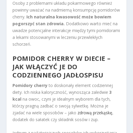
Osoby z problemami układu pokarmowego również
powinny uważać na nadmierną konsumpcję pomidorów
cherry.
Ich naturalna kwasowość może bowiem
pogorszyć stan zdrowia.
Dodatkowo warto mieć na
uwadze potencjalne interakcje między tymi pomidorami
a lekami stosowanymi w leczeniu przewlekłych
schorzeń.
POMIDOR CHERRY W DIECIE –
JAK WŁĄCZYĆ JE DO
CODZIENNEGO JADŁOSPISU
Pomidory cherry
to doskonały element codziennej
diety. Ich niska kaloryczność, wynosząca zaledwie
3
kcal
na owoc, czyni je idealnym wyborem dla tych,
którzy pragną zadbać o swoją sylwetkę. Można je
zjadać na wiele sposobów – jako
zdrową przekąskę
,
dodatek do sałatek czy składnik sosów i zup.
Jednym z najłatwiejszych sposobów ich wykorzystania