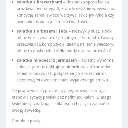
sałatka z krewetkami
– dostarcza sporo białka
oraz kwasów omega-3, które korzystnie wpływają na
kondycję serca, świeże warzywa, takie jak rukola czy
awokado, dodają jej smaku i wartości,
sałatka z arbuzem i fetą
– niezwykły duet, słodki
arbuz w zestawieniu z pikantnym serem feta, tworzy
orzeźwiającą kompozycję idealną na letnie wieczory,
arbuz to doskonałe źródło wody oraz witamin A i C,
sałatka młodości z jarmużem
– świetny wybór na
kolację, jarmuż obfituje w błonnik oraz różnorodne
składniki odżywcze, połączenie go z orzechami i
sezonowymi owocami nada wyjątkowego smaku.
Te propozycje są proste do przygotowania i mogą
stanowić sycący posiłek bez nadmiaru kalorii. Dlatego
świetnie sprawdzają się dla osób chcących zadbać o
swoją sylwetkę.
Podobne posty: