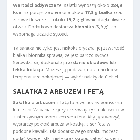
Wartości odżywcze
tej sałatki wynoszą około
284,9
kcal
na porcję. Zawiera ona około
17,8 g białka
oraz
zdrowe tłuszcze — około
15,2 g
głównie dzięki oliwie z
oliwek. Dodatkowo dostarcza
błonnika
(
5,9 g
), co
wspomaga uczucie sytości.
Ta sałatka nie tylko jest niskokaloryczna; jej zawartość
białka i błonnika sprawia, że jest bardzo sycąca.
Sprawdza się doskonale jako
danio obiadowe
lub
lekka kolacja
. Możesz ją podawać na zimno lub w
temperaturze pokojowej — wybór należy do Ciebie!
SAŁATKA Z ARBUZEM I FETĄ
Sałatka z arbuzem i fetą
to rewelacyjny pomysł na
letnie dni. Wspaniale łączy orzeźwiający smak owoców
z intensywnym aromatem sera feta. Aby ją stworzyć,
wystarczy pokroić arbuza w kostkę, a ser feta w
podobne kawałki. Dla dodatkowego smaku możesz
dodać świeże listki mięty oraz skropić całość sokiem z