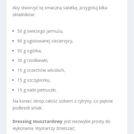
Aby stworzyć tę smaczną sałatkę, przygotuj kilka
składników:
50 g świeżego jarmużu,
90 g ugotowanej ciecierzycy,
50 g ogórka,
30 g rzodkiewki,
15 g orzechów włoskich,
15 g szczypiorku,
15 g natki pietruszki.
Na koniec skrop całość sokiem z cytryny, co pięknie
podkreśli smak.
Dressing musztardowy
jest niezwykle prosty do
wykonania. Wystarczy zmieszać: