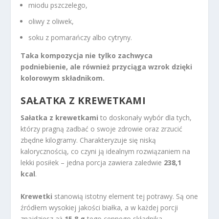
miodu pszczelego,
oliwy z oliwek,
soku z pomarańczy albo cytryny.
Taka kompozycja nie tylko zachwyca
podniebienie, ale również przyciąga wzrok dzięki
kolorowym składnikom.
SAŁATKA Z KREWETKAMI
Sałatka z krewetkami
to doskonały wybór dla tych,
którzy pragną zadbać o swoje zdrowie oraz zrzucić
zbędne kilogramy. Charakteryzuje się niską
kalorycznością, co czyni ją idealnym rozwiązaniem na
lekki posiłek – jedna porcja zawiera zaledwie
238,1
kcal
.
Krewetki
stanowią istotny element tej potrawy. Są one
źródłem wysokiej jakości białka, a w każdej porcji
znajdziesz aż
15,8 g
tego cennego składnika