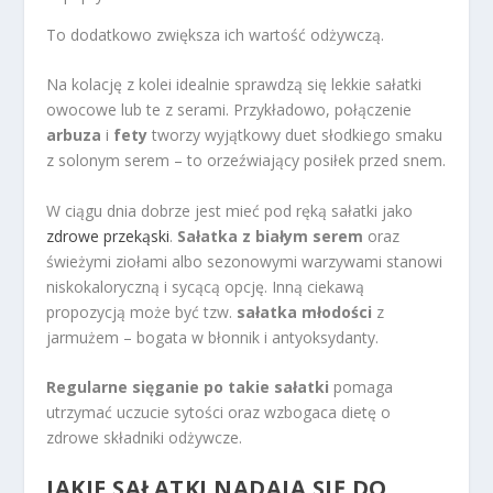
To dodatkowo zwiększa ich wartość odżywczą.
Na kolację z kolei idealnie sprawdzą się lekkie sałatki
owocowe lub te z serami. Przykładowo, połączenie
arbuza
i
fety
tworzy wyjątkowy duet słodkiego smaku
z solonym serem – to orzeźwiający posiłek przed snem.
W ciągu dnia dobrze jest mieć pod ręką sałatki jako
zdrowe przekąski
.
Sałatka z białym serem
oraz
świeżymi ziołami albo sezonowymi warzywami stanowi
niskokaloryczną i sycącą opcję. Inną ciekawą
propozycją może być tzw.
sałatka młodości
z
jarmużem – bogata w błonnik i antyoksydanty.
Regularne sięganie po takie sałatki
pomaga
utrzymać uczucie sytości oraz wzbogaca dietę o
zdrowe składniki odżywcze.
JAKIE SAŁATKI NADAJĄ SIĘ DO