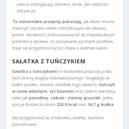
owoce wzbogacają zarówno smak, jak i wartości
odżywcze.
Te różnorodne przepisy pokazują
, jak łatwo można
stworzyć zdrowe sałatki odchudzające we własnej
kuchni. Możliwość dostosowania ich do indywidualnych
preferencji sprawia, że spożywanie pysznych posiłków
staje się przyjemnością bez obaw o nadmiar kalorii.
SAŁATKA Z TUŃCZYKIEM
Sałatka z tuńczykiem
to doskonała propozycja dla
tych, którzy pragną niskokalorycznego i bogatego w
białko posiłku. Główne składniki tego dania to
tuńczyk
w sosie własnym
,
ryż basmati
oraz świeże warzywa,
takie jak
pomidory
,
cebula
i
zielony groszek
. Jedna
porcja dostarcza około
223,9 kcal
oraz
16,7 g białka
.
Aby przygotować tę smakowitą sałatkę, będziesz
potrzebować: