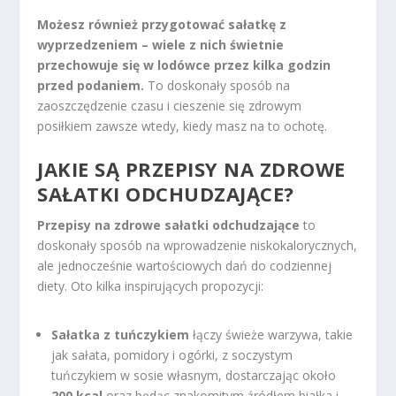
Możesz również przygotować sałatkę z
wyprzedzeniem – wiele z nich świetnie
przechowuje się w lodówce przez kilka godzin
przed podaniem.
To doskonały sposób na
zaoszczędzenie czasu i cieszenie się zdrowym
posiłkiem zawsze wtedy, kiedy masz na to ochotę.
JAKIE SĄ PRZEPISY NA ZDROWE
SAŁATKI ODCHUDZAJĄCE?
Przepisy na zdrowe sałatki odchudzające
to
doskonały sposób na wprowadzenie niskokalorycznych,
ale jednocześnie wartościowych dań do codziennej
diety. Oto kilka inspirujących propozycji:
Sałatka z tuńczykiem
łączy świeże warzywa, takie
jak sałata, pomidory i ogórki, z soczystym
tuńczykiem w sosie własnym, dostarczając około
200 kcal
oraz będąc znakomitym źródłem białka i