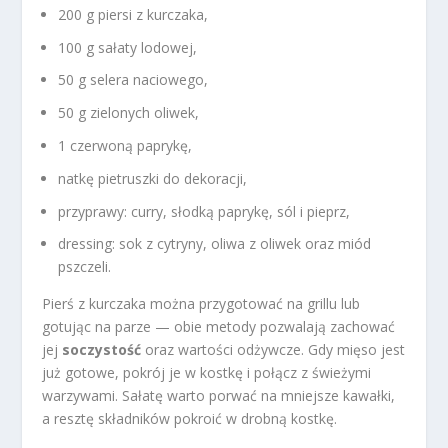
200 g piersi z kurczaka,
100 g sałaty lodowej,
50 g selera naciowego,
50 g zielonych oliwek,
1 czerwoną paprykę,
natkę pietruszki do dekoracji,
przyprawy: curry, słodką paprykę, sól i pieprz,
dressing: sok z cytryny, oliwa z oliwek oraz miód
pszczeli.
Pierś z kurczaka można przygotować na grillu lub
gotując na parze — obie metody pozwalają zachować
jej
soczystość
oraz wartości odżywcze. Gdy mięso jest
już gotowe, pokrój je w kostkę i połącz z świeżymi
warzywami. Sałatę warto porwać na mniejsze kawałki,
a resztę składników pokroić w drobną kostkę.