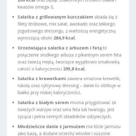
kwasów omega-3,
Sałatka z grillowanym kurczakiem
składa się z
filety drobiowe, mix sałat, awokado oraz lekkiego
jogurtowego dressingu, z wartością energetyczną
wynoszącą około
284,9 kcal
,
Orzeźwiająca sałatka z arbuzem i fetą
to
połączenie słodkiego arbuza z pikantnym serem feta
oraz świeżą miętą, tworzące wyjątkowo smakowitą
całość o kaloryczności
295,8 kcal
,
Sałatka z krewetkami
zawiera smażone krewetki,
rukolę oraz cytrynowy dressing – danie to obfituje w
białko przy niskiej kaloryczności,
Sałatka z białym serem
można przygotować ze
świeżych warzyw oraz sera feta lub twarogu, jest
sycąca i pełna cennych składników odżywczych,
Młodzieńcze danie z jarmużem
ma liście jarmużu
jako bazę, a dodane orzechy włoskie i suszone