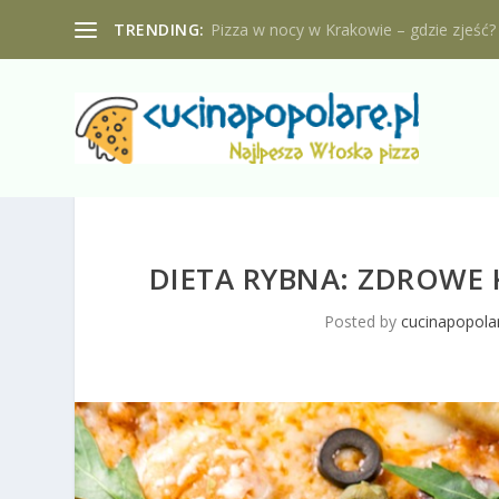
TRENDING:
Pizza w nocy w Krakowie – gdzie zjeść?
DIETA RYBNA: ZDROWE 
Posted by
cucinapopolar