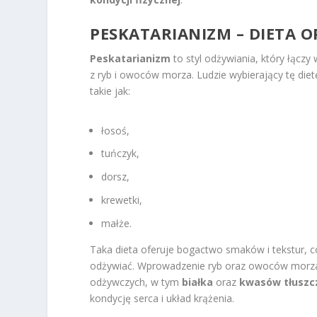
PESKATARIANIZM – DIETA 
Peskatarianizm
to styl odżywiania, który łączy
z ryb i owoców morza. Ludzie wybierający tę diet
takie jak:
łosoś,
tuńczyk,
dorsz,
krewetki,
małże.
Taka dieta oferuje bogactwo smaków i tekstur, co
odżywiać. Wprowadzenie ryb oraz owoców morza
odżywczych, w tym
białka
oraz
kwasów tłusz
kondycję serca i układ krążenia.