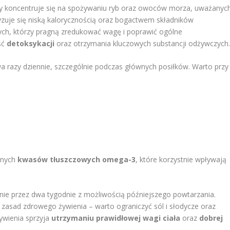
ry koncentruje się na spożywaniu ryb oraz owoców morza, uważanyc
yzuje się niską kalorycznością oraz bogactwem składników
ych, którzy pragną zredukować wagę i poprawić ogólne
ść
detoksykacji
oraz otrzymania kluczowych substancji odżywczych
wa razy dziennie, szczególnie podczas głównych posiłków. Warto przy
ennych
kwasów tłuszczowych omega-3
, które korzystnie wpływają
anie przez dwa tygodnie z możliwością późniejszego powtarzania.
zasad zdrowego żywienia – warto ograniczyć sól i słodycze oraz
ywienia sprzyja
utrzymaniu prawidłowej wagi ciała
oraz
dobrej