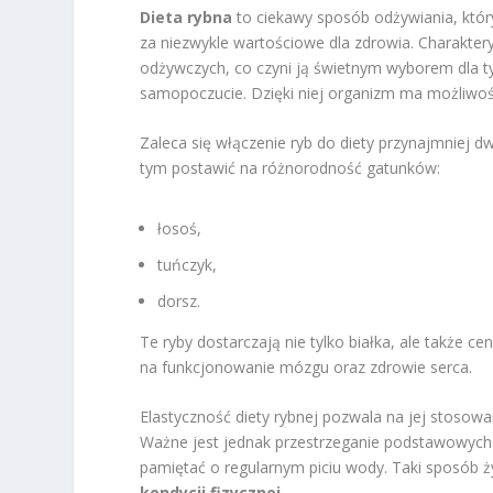
Dieta rybna
to ciekawy sposób odżywiania, któ
za niezwykle wartościowe dla zdrowia. Charakter
odżywczych, co czyni ją świetnym wyborem dla t
samopoczucie. Dzięki niej organizm ma możliwo
Zaleca się włączenie ryb do diety przynajmniej d
tym postawić na różnorodność gatunków:
łosoś,
tuńczyk,
dorsz.
Te ryby dostarczają nie tylko białka, ale także c
na funkcjonowanie mózgu oraz zdrowie serca.
Elastyczność diety rybnej pozwala na jej stosow
Ważne jest jednak przestrzeganie podstawowych 
pamiętać o regularnym piciu wody. Taki sposób ż
kondycji fizycznej
.