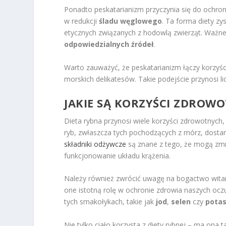
Ponadto peskatarianizm przyczynia się do ochro
w redukcji
śladu węglowego
. Ta forma diety z
etycznych związanych z hodowlą zwierząt. Ważne
odpowiedzialnych źródeł
.
Warto zauważyć, że peskatarianizm łączy korzyśc
morskich delikatesów. Takie podejście przynosi l
JAKIE SĄ KORZYŚCI ZDROWO
Dieta rybna przynosi wiele korzyści zdrowotnych
ryb, zwłaszcza tych pochodzących z mórz, dost
składniki odżywcze
są znane z tego, że mogą zmn
funkcjonowanie układu krążenia.
Należy również zwrócić uwagę na bogactwo witam
one istotną rolę w ochronie zdrowia naszych o
tych smakołykach, takie jak
jod
,
selen
czy
pota
Nie tylko ciało korzysta z diety rybnej – ma on