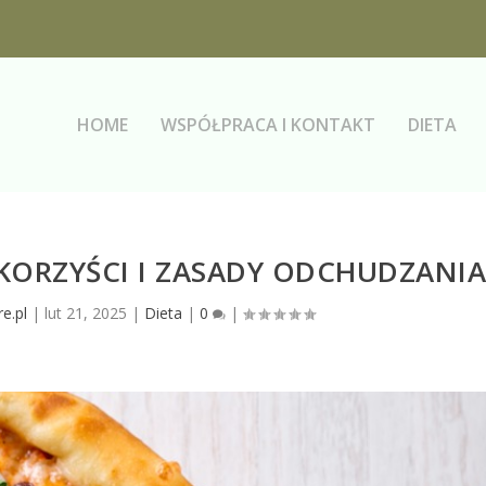
HOME
WSPÓŁPRACA I KONTAKT
DIETA
KORZYŚCI I ZASADY ODCHUDZANI
e.pl
|
lut 21, 2025
|
Dieta
|
0
|