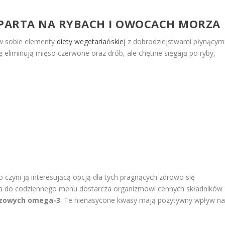
OPARTA NA RYBACH I OWOCACH MORZA
 w sobie elementy
diety wegetariańskiej
z dobrodziejstwami płynącym
ę eliminują mięso czerwone oraz drób, ale chętnie sięgają po ryby,
 czyni ją interesującą opcją dla tych pragnących zdrowo się
 do codziennego menu dostarcza organizmowi cennych składników
czowych omega-3
. Te nienasycone kwasy mają pozytywny wpływ n