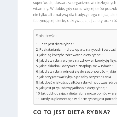
superfoods, dostarcza organizmowi niezbędnych 
witaminy. W dobie, gdy coraz więcej osób poszuku
nie tylko alternatywą dla tradycyjnego mięsa, ale
fascynującej diecie, odkrywając jej zalety oraz r
Spis treści
Co to jest dieta rybna?
Peskatarianizm – dieta oparta na rybach i owocac
Jakie są korzyści zdrowotne diety rybnej?
Jak dieta rybna wpływa na zdrowie i kondycję fizy
Jakie składniki odżywcze znajdują się w rybach?
Jak dieta rybna odnosi się do sezonowości – jakie
Jak przygotować ryby? Sposoby przyrządzania
Jak dbać o jakość posiłków rybnych podczas zdr
Jaki jest przykładowy jadłospis diety rybnej?
Jak odchudzająca dieta rybna może pomóc w zr
Kiedy suplementacja w diecie rybnej jest potrze
CO TO JEST DIETA RYBNA?