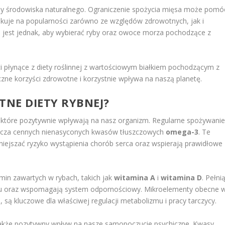
ny środowiska naturalnego. Ograniczenie spożycia mięsa może pomó
yskuje na popularności zarówno ze względów zdrowotnych, jak i
 jest jednak, aby wybierać ryby oraz owoce morza pochodzące z
i płynące z diety roślinnej z wartościowym białkiem pochodzącym z
iczne korzyści zdrowotne i korzystnie wpływa na naszą planetę.
TNE DIETY RYBNEJ?
, które pozytywnie wpływają na nasz organizm. Regularne spożywani
arcza cennych nienasyconych kwasów tłuszczowych
omega-3
. Te
iejszać ryzyko wystąpienia chorób serca oraz wspierają prawidłowe
in zawartych w rybach, takich jak
witamina A
i
witamina D
. Pełni
czu oraz wspomagają system odpornościowy. Mikroelementy obecne 
s
, są kluczowe dla właściwej regulacji metabolizmu i pracy tarczycy.
a także pozytywny wpływ na nasze samopoczucie psychiczne. Kwasy