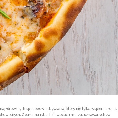
z najzdrowszych sposobów odżywiania, który nie tylko wspiera proces
i zdrowotnych. Oparta na rybach i owocach morza, uznawanych za