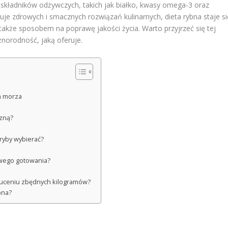
składników odżywczych, takich jak białko, kwasy omega-3 oraz
je zdrowych i smacznych rozwiązań kulinarnych, dieta rybna staje si
 także sposobem na poprawę jakości życia. Warto przyjrzeć się tej
óżnorodność, jaką oferuje.
h morza
czną?
 ryby wybierać?
owego gotowania?
zuceniu zbędnych kilogramów?
bna?