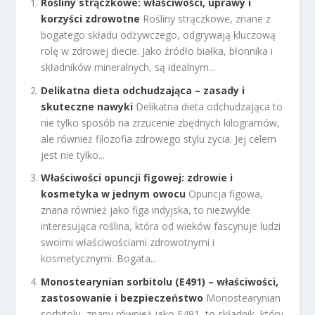
Rośliny strączkowe: właściwości, uprawy i
korzyści zdrowotne
Rośliny strączkowe, znane z
bogatego składu odżywczego, odgrywają kluczową
rolę w zdrowej diecie. Jako źródło białka, błonnika i
składników mineralnych, są idealnym...
Delikatna dieta odchudzająca – zasady i
skuteczne nawyki
Delikatna dieta odchudzająca to
nie tylko sposób na zrzucenie zbędnych kilogramów,
ale również filozofia zdrowego stylu życia. Jej celem
jest nie tylko...
Właściwości opuncji figowej: zdrowie i
kosmetyka w jednym owocu
Opuncja figowa,
znana również jako figa indyjska, to niezwykle
interesująca roślina, która od wieków fascynuje ludzi
swoimi właściwościami zdrowotnymi i
kosmetycznymi. Bogata...
Monostearynian sorbitolu (E491) – właściwości,
zastosowanie i bezpieczeństwo
Monostearynian
sorbitolu, znany również jako E491, to składnik, który