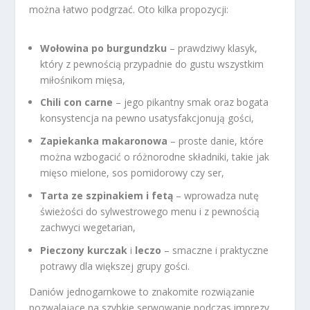
można łatwo podgrzać. Oto kilka propozycji:
Wołowina po burgundzku
– prawdziwy klasyk,
który z pewnością przypadnie do gustu wszystkim
miłośnikom mięsa,
Chili con carne
– jego pikantny smak oraz bogata
konsystencja na pewno usatysfakcjonują gości,
Zapiekanka makaronowa
– proste danie, które
można wzbogacić o różnorodne składniki, takie jak
mięso mielone, sos pomidorowy czy ser,
Tarta ze szpinakiem i fetą
– wprowadza nutę
świeżości do sylwestrowego menu i z pewnością
zachwyci wegetarian,
Pieczony kurczak
i
leczo
– smaczne i praktyczne
potrawy dla większej grupy gości.
Daniów jednogarnkowe to znakomite rozwiązanie
pozwalające na szybkie serwowanie podczas imprezy.