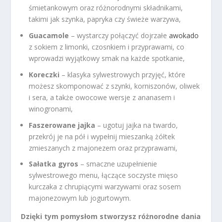
śmietankowym oraz różnorodnymi składnikami,
takimi jak szynka, papryka czy świeże warzywa,
Guacamole
– wystarczy połączyć dojrzałe
awokado
z sokiem z limonki, czosnkiem i przyprawami, co
wprowadzi wyjątkowy smak na każde spotkanie,
Koreczki
– klasyka sylwestrowych przyjęć, które
możesz skomponować z szynki, korniszonów, oliwek
i sera, a także owocowe wersje z ananasem i
winogronami,
Faszerowane jajka
– ugotuj jajka na twardo,
przekrój je na pół i wypełnij mieszanką żółtek
zmieszanych z majonezem oraz przyprawami,
Sałatka gyros
– smaczne uzupełnienie
sylwestrowego menu, łączące soczyste mięso
kurczaka z chrupiącymi warzywami oraz sosem
majonezowym lub jogurtowym.
Dzięki tym pomysłom stworzysz różnorodne dania