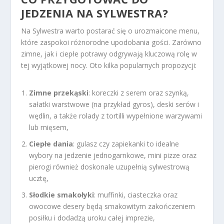
JEDZENIA NA SYLWESTRA?
Na Sylwestra warto postarać się o urozmaicone menu,
które zaspokoi różnorodne upodobania gości. Zarówno
zimne, jak i ciepłe potrawy odgrywają kluczową rolę w
tej wyjątkowej nocy. Oto kilka popularnych propozycji:
Zimne przekąski
: koreczki z serem oraz szynką,
sałatki warstwowe (na przykład gyros), deski serów i
wędlin, a także rolady z tortilli wypełnione warzywami
lub mięsem,
Ciepłe dania
: gulasz czy zapiekanki to idealne
wybory na jedzenie jednogarnkowe, mini pizze oraz
pierogi również doskonale uzupełnią sylwestrową
ucztę,
Słodkie smakołyki
: muffinki, ciasteczka oraz
owocowe desery będą smakowitym zakończeniem
posiłku i dodadzą uroku całej imprezie,