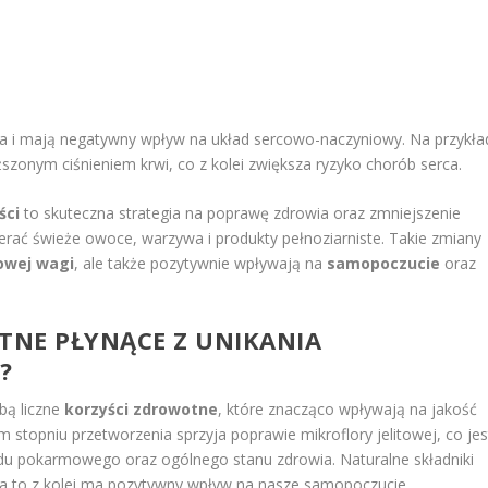
iała i mają negatywny wpływ na układ sercowo-naczyniowy. Na przykła
onym ciśnieniem krwi, co z kolei zwiększa ryzyko chorób serca.
ści
to skuteczna strategia na poprawę zdrowia oraz zmniejszenie
bierać świeże owoce, warzywa i produkty pełnoziarniste. Takie zmiany
owej wagi
, ale także pozytywnie wpływają na
samopoczucie
oraz
OTNE PŁYNĄCE Z UNIKANIA
?
bą liczne
korzyści zdrowotne
, które znacząco wpływają na jakość
 stopniu przetworzenia sprzyja poprawie mikroflory jelitowej, co jes
du pokarmowego oraz ogólnego stanu zdrowia. Naturalne składniki
, a to z kolei ma pozytywny wpływ na nasze samopoczucie.