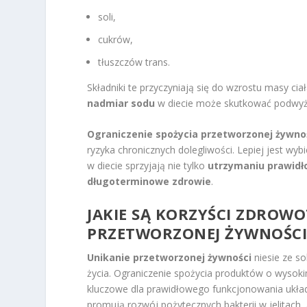
soli,
cukrów,
tłuszczów trans.
Składniki te przyczyniają się do wzrostu masy c
nadmiar sodu
w diecie może skutkować podwyższ
Ograniczenie spożycia przetworzonej żywno
ryzyka chronicznych dolegliwości. Lepiej jest wy
w diecie sprzyjają nie tylko
utrzymaniu prawidł
długoterminowe zdrowie
.
JAKIE SĄ KORZYŚCI ZDROW
PRZETWORZONEJ ŻYWNOŚCI
Unikanie przetworzonej żywności
niesie ze so
życia. Ograniczenie spożycia produktów o wysokim
kluczowe dla prawidłowego funkcjonowania ukła
promują rozwój pożytecznych bakterii w jelitach