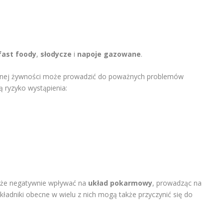
fast foody
,
słodycze
i
napoje gazowane
.
onej żywności może prowadzić do poważnych problemów
 ryzyko wystąpienia:
może negatywnie wpływać na
układ pokarmowy
, prowadząc na
składniki obecne w wielu z nich mogą także przyczynić się do