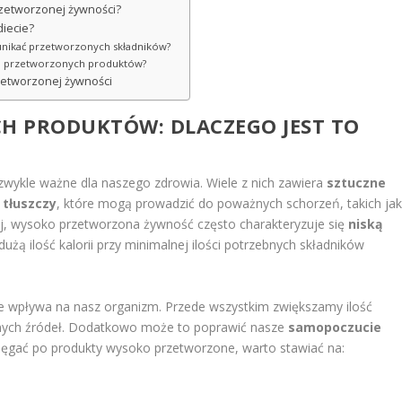
rzetworzonej żywności?
diecie?
 unikać przetworzonych składników?
niu przetworzonych produktów?
zetworzonej żywności
H PRODUKTÓW: DLACZEGO JEST TO
ezwykle ważne dla naszego zdrowia. Wiele z nich zawiera
sztuczne
i
tłuszczy
, które mogą prowadzić do poważnych schorzeń, takich ja
ej, wysoko przetworzona żywność często charakteryzuje się
niską
dużą ilość kalorii przy minimalnej ilości potrzebnych składników
e wpływa na nasz organizm. Przede wszystkim zwiększamy ilość
nych źródeł. Dodatkowo może to poprawić nasze
samopoczucie
sięgać po produkty wysoko przetworzone, warto stawiać na: