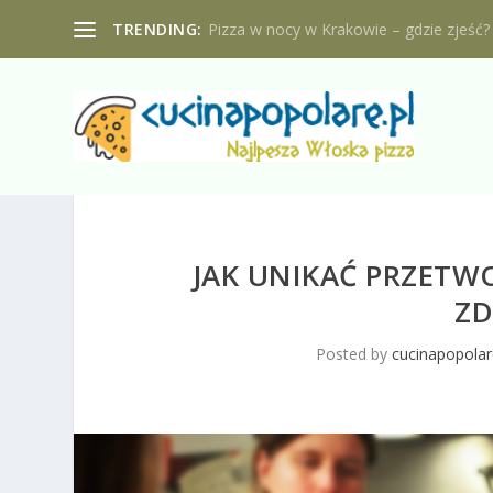
TRENDING:
Pizza w nocy w Krakowie – gdzie zjeść?
JAK UNIKAĆ PRZETW
ZD
Posted by
cucinapopolar