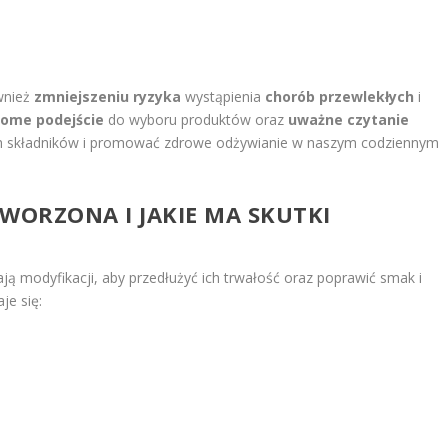
wnież
zmniejszeniu ryzyka
wystąpienia
chorób przewlekłych
i
ome podejście
do wyboru produktów oraz
uważne czytanie
ch składników i promować zdrowe odżywianie w naszym codziennym
WORZONA I JAKIE MA SKUTKI
ają modyfikacji, aby przedłużyć ich trwałość oraz poprawić smak i
je się: