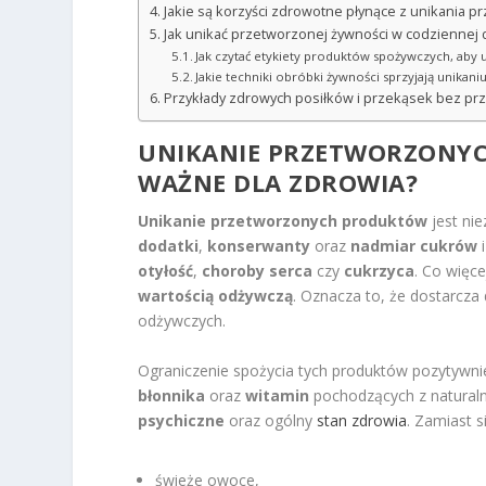
Jakie są korzyści zdrowotne płynące z unikania p
Jak unikać przetworzonej żywności w codziennej 
Jak czytać etykiety produktów spożywczych, aby
Jakie techniki obróbki żywności sprzyjają unika
Przykłady zdrowych posiłków i przekąsek bez pr
UNIKANIE PRZETWORZONYC
WAŻNE DLA ZDROWIA?
Unikanie przetworzonych produktów
jest ni
dodatki
,
konserwanty
oraz
nadmiar cukrów
otyłość
,
choroby serca
czy
cukrzyca
. Co więc
wartością odżywczą
. Oznacza to, że dostarcza 
odżywczych.
Ograniczenie spożycia tych produktów pozytywni
błonnika
oraz
witamin
pochodzących z natural
psychiczne
oraz ogólny
stan zdrowia
. Zamiast 
świeże owoce,