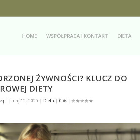
HOME
WSPÓŁPRACA I KONTAKT
DIETA
ORZONEJ ŻYWNOŚCI? KLUCZ DO
ROWEJ DIETY
e.pl
|
maj 12, 2025
|
Dieta
|
0
|