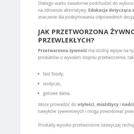
Dlatego warto świadomie podchodzić do wyboru ż
na zdrowsze alternatywy.
Edukacja dotycząca 
znaczenie dla podejmowania odpowiednich decyzj
JAK PRZETWORZONA ŻYWN
PRZEWLEKŁYCH?
Przetworzona żywność
ma istotny wpływ na ry
produktów o wysokim stopniu przetworzenia, taki
fast foody,
słodycze,
gotowe dania.
Może prowadzić do
otyłości
,
miażdżycy
i
nadci
nawyków żywieniowych i mogą powodować powa
Produkty wysoko przetworzone zazwyczaj cechują