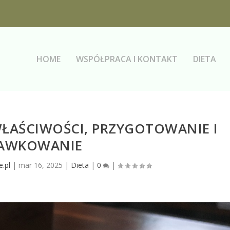
HOME
WSPÓŁPRACA I KONTAKT
DIETA
WŁAŚCIWOŚCI, PRZYGOTOWANIE I
AWKOWANIE
e.pl
|
mar 16, 2025
|
Dieta
|
0
|