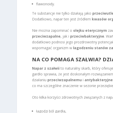
flawonoidy.
Te substancje nie tylko działają jako
przeciwutl
Dodatkowo, napar ten jest źródłem
kwasów or
Nie można zapominać o
olejku eterycznym
zaw
przeciwzapalne
, jak i
przeciwbakteryjne
. War
dodatkowo podnosi jego prozdrowotny potencjał.
wspomagać organizm w
łagodzeniu stanów z
NA CO POMAGA SZAŁWIA? DZIA
Napar z szałwii
to naturalny skarb, który oferu
gardło sprawia, że jest doskonałym rozwiązaniem
działaniu
przeciwzapalnemu
i
antybakteryjn
co ma szczególne znaczenie w sezonie przeziębi
Oto kilka korzyści zdrowotnych związanych z napa
łagodzi ból gardła,