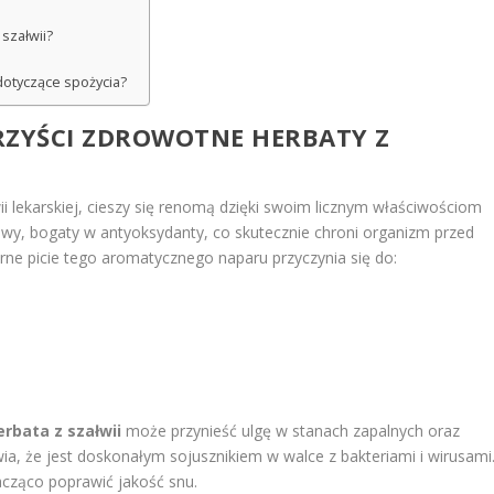
 szałwii?
 dotyczące spożycia?
ORZYŚCI ZDROWOTNE HERBATY Z
ii lekarskiej, cieszy się renomą dzięki swoim licznym właściwościom
y, bogaty w antyoksydanty, co skutecznie chroni organizm przed
ne picie tego aromatycznego naparu przyczynia się do:
erbata z szałwii
może przynieść ulgę w stanach zapalnych oraz
ia, że jest doskonałym sojusznikiem w walce z bakteriami i wirusami
acząco poprawić jakość snu.