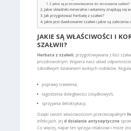
Jakie są przeciwwskazania do stosowania szałwii?
Jakie składniki mineralne i witaminy znajdują się w
Jak przygotować herbatę z szałwii?
Jakie jest dawkowanie szałwii i jakie są zalecenia
JAKIE SĄ WŁAŚCIWOŚCI I K
SZAŁWII?
Herbata z szałwii
, przygotowywana z liści szałw
prozdrowotnym. Wspiera nasz układ odpornościow
szkodliwym działaniem wolnych rodników. Regular
poprawy trawienia,
łagodzenia dolegliwości żołądkowych,
sprzyjania detoksykacji.
Dzięki swoim właściwościom przeciwzapalnym
h
infekcjach. Jej
d działanie antyseptyczne
spraw
Co więcej, napar ten sprzyja relaksowi i może zn