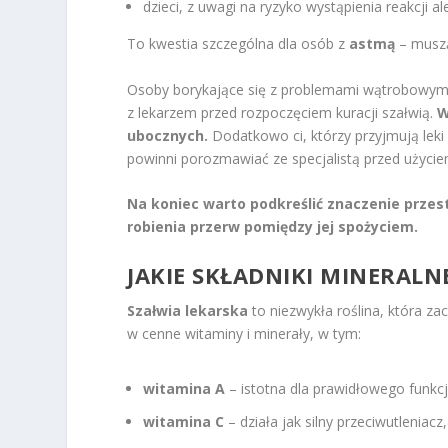
dzieci, z uwagi na ryzyko wystąpienia reakcji al
To kwestia szczególna dla osób z
astmą
– muszą
Osoby borykające się z problemami wątrobowymi 
z lekarzem przed rozpoczęciem kuracji szałwią.
W
ubocznych.
Dodatkowo ci, którzy przyjmują lek
powinni porozmawiać ze specjalistą przed użyciem 
Na koniec warto podkreślić znaczenie prze
robienia przerw pomiędzy jej spożyciem.
JAKIE
SKŁADNIKI MINERALN
Szałwia lekarska
to niezwykła roślina, która za
w cenne witaminy i minerały, w tym:
witamina A
– istotna dla prawidłowego funk
witamina C
– działa jak silny przeciwutleniacz,