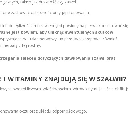
ergicznych, takich jak duszność czy kaszel.
 one zachować ostrożność przy jej stosowaniu.
lub dolegliwościami trawiennymi powinny najpierw skonsultować si
ażne jest bowiem, aby uniknąć ewentualnych skutków
i wpływające na układ nerwowy lub przeciwzakrzepowe, również
herbaty z tej rośliny.
strzegania zaleceń dotyczących dawkowania szałwii oraz
E
I WITAMINY ZNAJDUJĄ SIĘ W SZAŁWII?
chwyca swoimi licznymi właściwościami zdrowotnymi. Jej liście obfituj
cjonowania oczu oraz układu odpornościowego,