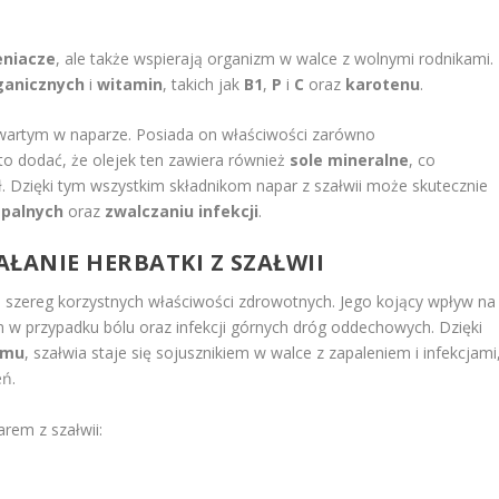
eniacze
, ale także wspierają organizm w walce z wolnymi rodnikami.
ganicznych
i
witamin
, takich jak
B1
,
P
i
C
oraz
karotenu
.
artym w naparze. Posiada on właściwości zarówno
to dodać, że olejek ten zawiera również
sole mineralne
, co
 Dzięki tym wszystkim składnikom napar z szałwii może skutecznie
apalnych
oraz
zwalczaniu infekcji
.
ŁANIE HERBATKI Z SZAŁWII
je szereg korzystnych właściwości zdrowotnych. Jego kojący wpływ na
 w przypadku bólu oraz infekcji górnych dróg oddechowych. Dzięki
emu
, szałwia staje się sojusznikiem w walce z zapaleniem i infekcjami
eń.
rem z szałwii: