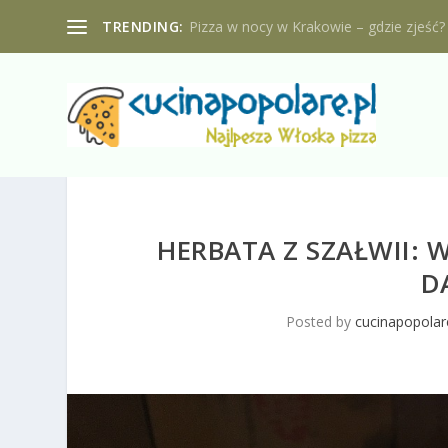
TRENDING:
Pizza w nocy w Krakowie – gdzie zjeść?
HERBATA Z SZAŁWII: 
D
Posted by
cucinapopolar