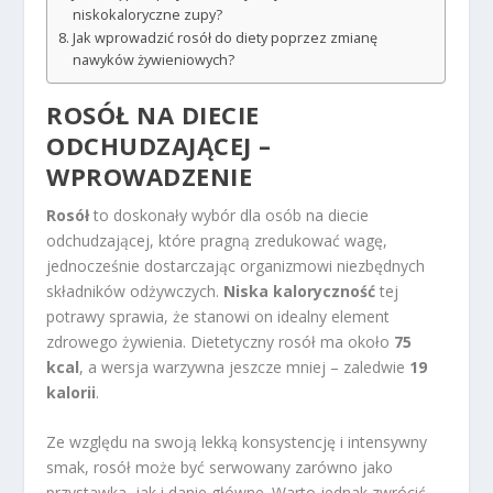
niskokaloryczne zupy?
Jak wprowadzić rosół do diety poprzez zmianę
nawyków żywieniowych?
ROSÓŁ NA DIECIE
ODCHUDZAJĄCEJ –
WPROWADZENIE
Rosół
to doskonały wybór dla osób na diecie
odchudzającej, które pragną zredukować wagę,
jednocześnie dostarczając organizmowi niezbędnych
składników odżywczych.
Niska kaloryczność
tej
potrawy sprawia, że stanowi on idealny element
zdrowego żywienia. Dietetyczny rosół ma około
75
kcal
, a wersja warzywna jeszcze mniej – zaledwie
19
kalorii
.
Ze względu na swoją lekką konsystencję i intensywny
smak, rosół może być serwowany zarówno jako
przystawka, jak i danie główne. Warto jednak zwrócić