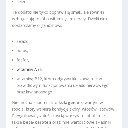
seler.
Te dodatki nie tylko poprawiają smak, ale również
wzbogacają rosół o witaminy i minerały. Dzięki nim
dostarczamy organizmowi:
żelazo,
potas,
fosfor,
witaminy A
i E.
witaminę B12, która odgrywa kluczową rolę w
prawidłowym funkcjonowaniu układu nerwowego
oraz krwionośnego.
Nie można zapomnieć o
kolagenie
zawartym w
rosole, który wspiera kondycję skóry, włosów i stawów.
Przygotowany z dużą ilością warzyw rosół oferuje
także
beta-karoten
oraz inne wartościowe składniki