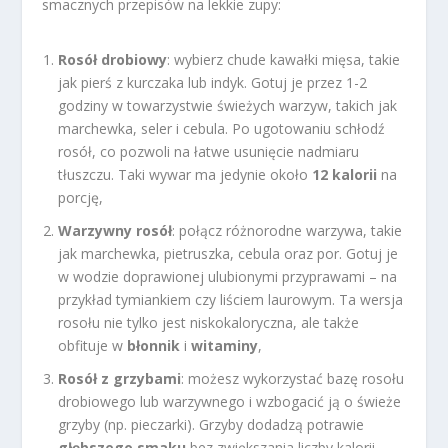
smacznych przepisów na lekkie zupy:
Rosół drobiowy
: wybierz chude kawałki mięsa, takie
jak pierś z kurczaka lub indyk. Gotuj je przez 1-2
godziny w towarzystwie świeżych warzyw, takich jak
marchewka, seler i cebula. Po ugotowaniu schłodź
rosół, co pozwoli na łatwe usunięcie nadmiaru
tłuszczu. Taki wywar ma jedynie około
12 kalorii
na
porcję,
Warzywny rosół
: połącz różnorodne warzywa, takie
jak marchewka, pietruszka, cebula oraz por. Gotuj je
w wodzie doprawionej ulubionymi przyprawami – na
przykład tymiankiem czy liściem laurowym. Ta wersja
rosołu nie tylko jest niskokaloryczna, ale także
obfituje w
błonnik
i
witaminy
,
Rosół z grzybami
: możesz wykorzystać bazę rosołu
drobiowego lub warzywnego i wzbogacić ją o świeże
grzyby (np. pieczarki). Grzyby dodadzą potrawie
głębszego smaku
bez zwiększania liczby kalorii,