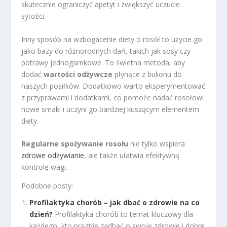
skutecznie ograniczyć apetyt i zwiększyć uczucie
sytości.
Inny sposób na wzbogacenie diety o rosół to użycie go
jako bazy do różnorodnych dań, takich jak sosy czy
potrawy jednogarnkowe. To świetna metoda, aby
dodać
wartości odżywcze
płynące z bulionu do
naszych posiłków. Dodatkowo warto eksperymentować
z przyprawami i dodatkami, co pomoże nadać rosołowi
nowe smaki i uczyni go bardziej kuszącym elementem
diety.
Regularne spożywanie rosołu
nie tylko wspiera
zdrowe odżywianie
, ale także ułatwia efektywną
kontrolę wagi.
Podobne posty:
Profilaktyka chorób – jak dbać o zdrowie na co
dzień?
Profilaktyka chorób to temat kluczowy dla
każdego, kto pragnie zadbać o swoje zdrowie i dobre