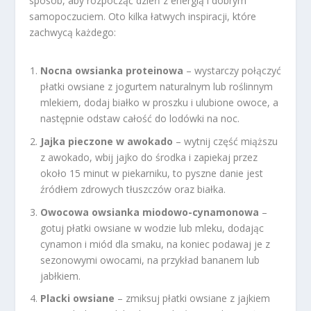
sposób, aby rozpocząć dzień z energią i dobrym
samopoczuciem. Oto kilka łatwych inspiracji, które
zachwycą każdego:
Nocna owsianka proteinowa
– wystarczy połączyć
płatki owsiane z jogurtem naturalnym lub roślinnym
mlekiem, dodaj białko w proszku i ulubione owoce, a
następnie odstaw całość do lodówki na noc.
Jajka pieczone w awokado
– wytnij część miąższu
z awokado, wbij jajko do środka i zapiekaj przez
około 15 minut w piekarniku, to pyszne danie jest
źródłem zdrowych tłuszczów oraz białka.
Owocowa owsianka miodowo-cynamonowa
–
gotuj płatki owsiane w wodzie lub mleku, dodając
cynamon i miód dla smaku, na koniec podawaj je z
sezonowymi owocami, na przykład bananem lub
jabłkiem.
Placki owsiane
– zmiksuj płatki owsiane z jajkiem