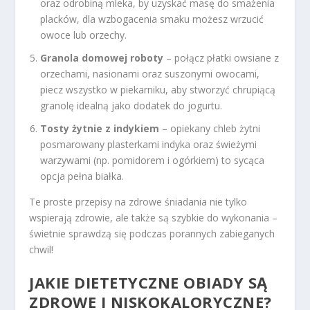
oraz odrobiną mleka, by uzyskać masę do smażenia
placków, dla wzbogacenia smaku możesz wrzucić
owoce lub orzechy.
Granola domowej roboty
– połącz płatki owsiane z
orzechami, nasionami oraz suszonymi owocami,
piecz wszystko w piekarniku, aby stworzyć chrupiącą
granolę idealną jako dodatek do jogurtu.
Tosty żytnie z indykiem
– opiekany chleb żytni
posmarowany plasterkami indyka oraz świeżymi
warzywami (np. pomidorem i ogórkiem) to sycąca
opcja pełna białka.
Te proste przepisy na zdrowe śniadania nie tylko
wspierają zdrowie, ale także są szybkie do wykonania –
świetnie sprawdzą się podczas porannych zabieganych
chwil!
JAKIE DIETETYCZNE OBIADY SĄ
ZDROWE I NISKOKALORYCZNE?