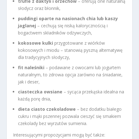
trufle z daktyli i orzechów
– oferują one naturalną
słodycz oraz błonnik,
puddingi oparte na nasionach chia lub kaszy
jaglanej
– cechują się niską kalorycznością i
bogactwem składników odżywczych,
kokosowe kulki
przygotowane z wiórków
kokosowych i miodu – stanowią pyszną alternatywę
dla tradycyjnych słodyczy,
fit naleśniki
– podawane z owocami lub jogurtem
naturalnym, to zdrowa opcja zarówno na śniadanie,
jak i deser,
ciasteczka owsiane
– sycąca przekąska idealna na
każdą porę dnia,
dieta ciasto czekoladowe
– bez dodatku białego
cukru i mąki pszennej pozwala cieszyć się smakiem
czekolady bez wyrzutów sumienia.
Interesującymi propozycjami mogą być także: