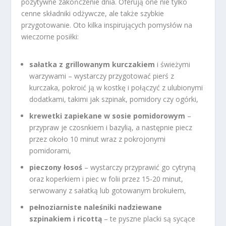
pozytywne zakończenie dnia. Oferują one nie tylko
cenne składniki odżywcze, ale także szybkie
przygotowanie. Oto kilka inspirujących pomysłów na
wieczorne posiłki:
sałatka z grillowanym kurczakiem
i świeżymi
warzywami – wystarczy przygotować pierś z
kurczaka, pokroić ją w kostkę i połączyć z ulubionymi
dodatkami, takimi jak szpinak, pomidory czy ogórki,
krewetki zapiekane w sosie pomidorowym
–
przypraw je czosnkiem i bazylią, a następnie piecz
przez około 10 minut wraz z pokrojonymi
pomidorami,
pieczony łosoś
– wystarczy przyprawić go cytryną
oraz koperkiem i piec w folii przez 15-20 minut,
serwowany z sałatką lub gotowanym brokułem,
pełnoziarniste naleśniki nadziewane
szpinakiem i ricottą
– te pyszne placki są sycące