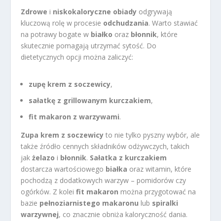
Zdrowe
i
niskokaloryczne obiady
odgrywają
kluczową rolę w procesie
odchudzania
. Warto stawiać
na potrawy bogate w
białko
oraz
błonnik
, które
skutecznie pomagają utrzymać sytość. Do
dietetycznych opcji można zaliczyć:
zupę krem z soczewicy
,
sałatkę z grillowanym kurczakiem
,
fit makaron z warzywami
.
Zupa krem z soczewicy
to nie tylko pyszny wybór, ale
także źródło cennych składników odżywczych, takich
jak
żelazo
i
błonnik
.
Sałatka z kurczakiem
dostarcza wartościowego
białka
oraz witamin, które
pochodzą z dodatkowych warzyw – pomidorów czy
ogórków. Z kolei
fit makaron
można przygotować na
bazie
pełnoziarnistego makaronu
lub
spiralki
warzywnej
, co znacznie obniża kaloryczność dania.