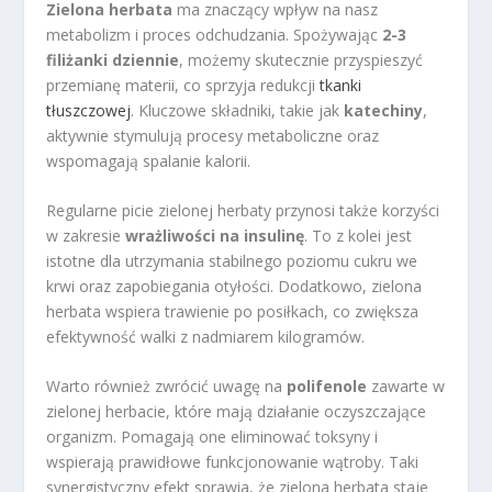
Zielona herbata
ma znaczący wpływ na nasz
metabolizm i proces odchudzania. Spożywając
2-3
filiżanki dziennie
, możemy skutecznie przyspieszyć
przemianę materii, co sprzyja redukcji
tkanki
tłuszczowej
. Kluczowe składniki, takie jak
katechiny
,
aktywnie stymulują procesy metaboliczne oraz
wspomagają spalanie kalorii.
Regularne picie zielonej herbaty przynosi także korzyści
w zakresie
wrażliwości na insulinę
. To z kolei jest
istotne dla utrzymania stabilnego poziomu cukru we
krwi oraz zapobiegania otyłości. Dodatkowo, zielona
herbata wspiera trawienie po posiłkach, co zwiększa
efektywność walki z nadmiarem kilogramów.
Warto również zwrócić uwagę na
polifenole
zawarte w
zielonej herbacie, które mają działanie oczyszczające
organizm. Pomagają one eliminować toksyny i
wspierają prawidłowe funkcjonowanie wątroby. Taki
synergistyczny efekt sprawia, że zielona herbata staje