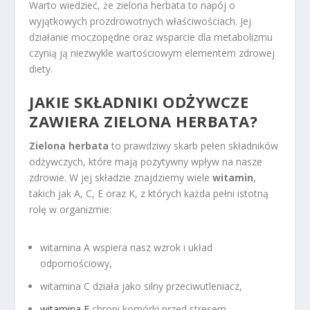
Warto wiedzieć, że zielona herbata to napój o
wyjątkowych prozdrowotnych właściwościach. Jej
działanie moczopędne oraz wsparcie dla metabolizmu
czynią ją niezwykle wartościowym elementem zdrowej
diety.
JAKIE SKŁADNIKI ODŻYWCZE
ZAWIERA ZIELONA HERBATA?
Zielona herbata
to prawdziwy skarb pełen składników
odżywczych, które mają pozytywny wpływ na nasze
zdrowie. W jej składzie znajdziemy wiele
witamin
,
takich jak A, C, E oraz K, z których każda pełni istotną
rolę w organizmie:
witamina A wspiera nasz wzrok i układ
odpornościowy,
witamina C działa jako silny przeciwutleniacz,
witamina E
chroni komórki przed stresem