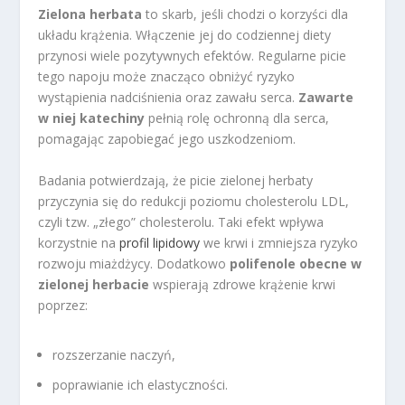
Zielona herbata
to skarb, jeśli chodzi o korzyści dla
układu krążenia. Włączenie jej do codziennej diety
przynosi wiele pozytywnych efektów. Regularne picie
tego napoju może znacząco obniżyć ryzyko
wystąpienia nadciśnienia oraz zawału serca.
Zawarte
w niej katechiny
pełnią rolę ochronną dla serca,
pomagając zapobiegać jego uszkodzeniom.
Badania potwierdzają, że picie zielonej herbaty
przyczynia się do redukcji poziomu cholesterolu LDL,
czyli tzw. „złego” cholesterolu. Taki efekt wpływa
korzystnie na
profil lipidowy
we krwi i zmniejsza ryzyko
rozwoju miażdżycy. Dodatkowo
polifenole obecne w
zielonej herbacie
wspierają zdrowe krążenie krwi
poprzez:
rozszerzanie naczyń,
poprawianie ich elastyczności.