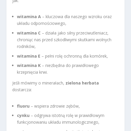
jak:
witamina A
– kluczowa dla naszego wzroku oraz
układu odpornościowego,
witamina C
– działa jako silny przeciwutleniacz,
chroniąc nas przed szkodliwymi skutkami wolnych
rodników,
witamina E
– pełni rolę ochronną dla komórek,
witamina K
– niezbędna do prawidłowego
krzepnięcia krwi.
Jeśli mówimy o minerałach,
zielona herbata
dostarcza:
fluoru
– wspiera zdrowie zębów,
cynku
– odgrywa istotną rolę w prawidłowym
funkcjonowaniu układu immunologicznego,