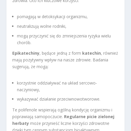
zdrowia. Oto ich kluczowe korzyści:
pomagają w detoksykacji organizmu,
neutralizują wolne rodniki,
mogą przyczynić się do zmniejszenia ryzyka wielu
chorób.
Epikatechiny
, będące jedną z form
katechin
, również
mają pozytywny wpływ na nasze zdrowie. Badania
sugerują, że mogą:
korzystnie oddziaływać na układ sercowo-
naczyniowy,
wykazywać działanie przeciwnowotworowe.
Te polifenole wspierają ogólną kondycję organizmu i
poprawiają samopoczucie.
Regularne picie zielonej
herbaty
może przynieść liczne korzyści zdrowotne
dzięki tym cennym substancjom bioaktywnym.