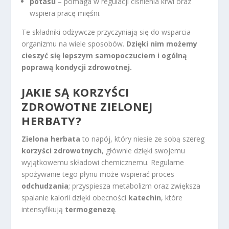
potasu
– pomaga w regulacji ciśnienia krwi oraz
wspiera pracę mięśni.
Te składniki odżywcze przyczyniają się do wsparcia
organizmu na wiele sposobów.
Dzięki nim możemy
cieszyć się lepszym samopoczuciem i ogólną
poprawą kondycji zdrowotnej.
JAKIE SĄ KORZYŚCI
ZDROWOTNE ZIELONEJ
HERBATY?
Zielona herbata
to napój, który niesie ze sobą szereg
korzyści zdrowotnych
, głównie dzięki swojemu
wyjątkowemu składowi chemicznemu. Regularne
spożywanie tego płynu może wspierać proces
odchudzania
; przyspiesza metabolizm oraz zwiększa
spalanie kalorii dzięki obecności
katechin
, które
intensyfikują
termogenezę
.