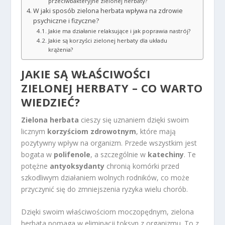
przeciwbakteryjne zielonej herbaty?
W jaki sposób zielona herbata wpływa na zdrowie
psychiczne i fizyczne?
Jakie ma działanie relaksujące i jak poprawia nastrój?
Jakie są korzyści zielonej herbaty dla układu
krążenia?
JAKIE SĄ WŁAŚCIWOŚCI
ZIELONEJ HERBATY – CO WARTO
WIEDZIEĆ?
Zielona herbata
cieszy się uznaniem dzięki swoim
licznym
korzyściom zdrowotnym
, które mają
pozytywny wpływ na organizm. Przede wszystkim jest
bogata w
polifenole
, a szczególnie w
katechiny
. Te
potężne
antyoksydanty
chronią komórki przed
szkodliwym działaniem wolnych rodników, co może
przyczynić się do zmniejszenia ryzyka wielu chorób.
Dzięki swoim właściwościom moczopędnym, zielona
herbata pomaga w eliminacji toksyn z organizmu. To z