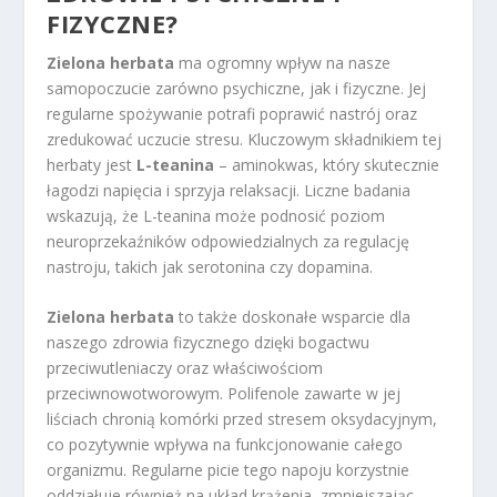
FIZYCZNE?
Zielona herbata
ma ogromny wpływ na nasze
samopoczucie zarówno psychiczne, jak i fizyczne. Jej
regularne spożywanie potrafi poprawić nastrój oraz
zredukować uczucie stresu. Kluczowym składnikiem tej
herbaty jest
L-teanina
– aminokwas, który skutecznie
łagodzi napięcia i sprzyja relaksacji. Liczne badania
wskazują, że L-teanina może podnosić poziom
neuroprzekaźników odpowiedzialnych za regulację
nastroju, takich jak serotonina czy dopamina.
Zielona herbata
to także doskonałe wsparcie dla
naszego zdrowia fizycznego dzięki bogactwu
przeciwutleniaczy oraz właściwościom
przeciwnowotworowym. Polifenole zawarte w jej
liściach chronią komórki przed stresem oksydacyjnym,
co pozytywnie wpływa na funkcjonowanie całego
organizmu. Regularne picie tego napoju korzystnie
oddziałuje również na układ krążenia, zmniejszając