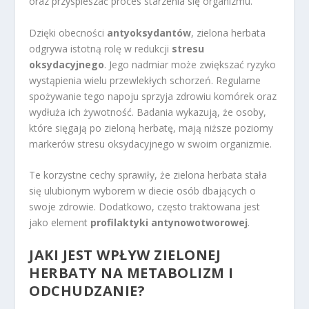
oraz przyspieszać proces starzenia się organizmu.
Dzięki obecności
antyoksydantów
, zielona herbata
odgrywa istotną rolę w redukcji
stresu
oksydacyjnego
. Jego nadmiar może zwiększać ryzyko
wystąpienia wielu przewlekłych schorzeń. Regularne
spożywanie tego napoju sprzyja zdrowiu komórek oraz
wydłuża ich żywotność. Badania wykazują, że osoby,
które sięgają po zieloną herbatę, mają niższe poziomy
markerów stresu oksydacyjnego w swoim organizmie.
Te korzystne cechy sprawiły, że zielona herbata stała
się ulubionym wyborem w diecie osób dbających o
swoje zdrowie. Dodatkowo, często traktowana jest
jako element
profilaktyki antynowotworowej
.
JAKI JEST WPŁYW ZIELONEJ
HERBATY NA METABOLIZM I
ODCHUDZANIE?