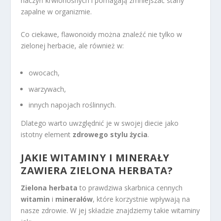
naczyń krwionośnych i pomagają zmniejszać stany
zapalne w organizmie.
Co ciekawe, flawonoidy można znaleźć nie tylko w
zielonej herbacie, ale również w:
owocach,
warzywach,
innych napojach roślinnych.
Dlatego warto uwzględnić je w swojej diecie jako
istotny element
zdrowego stylu życia
.
JAKIE WITAMINY I MINERAŁY
ZAWIERA ZIELONA HERBATA?
Zielona herbata
to prawdziwa skarbnica cennych
witamin
i
minerałów
, które korzystnie wpływają na
nasze zdrowie. W jej składzie znajdziemy takie witaminy