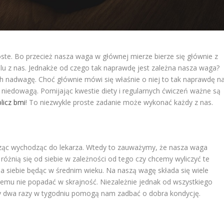
te. Bo przecież nasza waga w głównej mierze bierze się głównie z
 z nas. Jednakże od czego tak naprawdę jest zależna nasza waga?
 nadwagę. Choć głównie mówi się właśnie o niej to tak naprawdę n
z niedowagą. Pomijając kwestie diety i regularnych ćwiczeń ważne są
licz bmi
! To niezwykle proste zadanie może wykonać każdy z nas.
usząc wychodząc do lekarza. Wtedy to zauważymy, że nasza waga
 różnią się od siebie w zależności od tego czy chcemy wyliczyć te
la siebie będąc w średnim wieku. Na naszą wagę składa się wiele
memu nie popadać w skrajność. Niezależnie jednak od wszystkiego
by dwa razy w tygodniu pomogą nam zadbać o dobra kondycję.