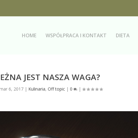
HOME
WSPÓŁPRACA I KONTAKT
DIETA
EŻNA JEST NASZA WAGA?
mar 6, 2017
|
Kulinaria
,
Off topic
|
0
|