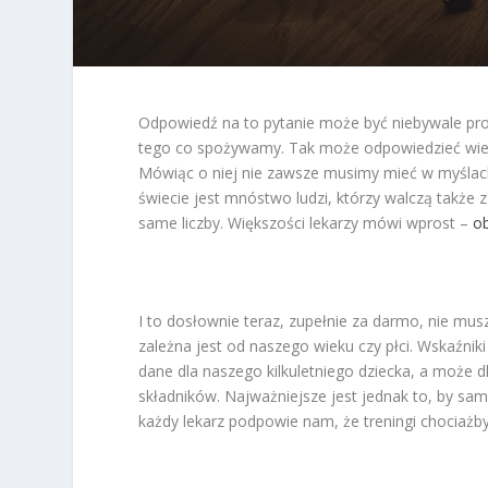
Odpowiedź na to pytanie może być niebywale pros
tego co spożywamy. Tak może odpowiedzieć wielu
Mówiąc o niej nie zawsze musimy mieć w myślach
świecie jest mnóstwo ludzi, którzy walczą także 
same liczby. Większości lekarzy mówi wprost –
ob
I to dosłownie teraz, zupełnie za darmo, nie m
zależna jest od naszego wieku czy płci. Wskaźniki
dane dla naszego kilkuletniego dziecka, a może d
składników. Najważniejsze jest jednak to, by sa
każdy lekarz podpowie nam, że treningi chociaż