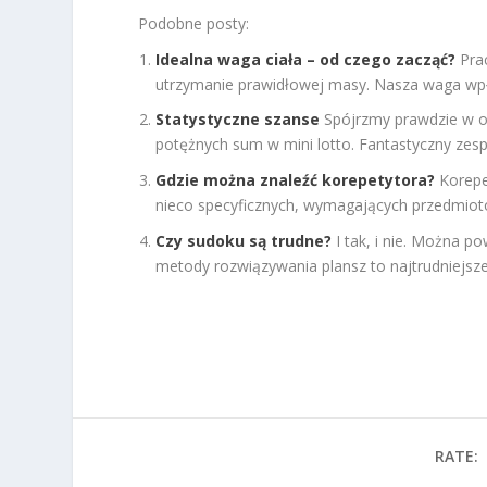
Podobne posty:
Idealna waga ciała – od czego zacząć?
Pra
utrzymanie prawidłowej masy. Nasza waga wpł
Statystyczne szanse
Spójrzmy prawdzie w oc
potężnych sum w mini lotto. Fantastyczny zespó
Gdzie można znaleźć korepetytora?
Korepe
nieco specyficznych, wymagających przedmiotów
Czy sudoku są trudne?
I tak, i nie. Można p
metody rozwiązywania plansz to najtrudniejsze z
RATE: