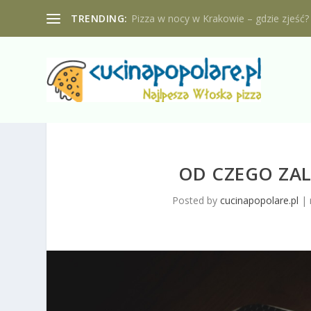
TRENDING:
Pizza w nocy w Krakowie – gdzie zjeść?
OD CZEGO ZAL
Posted by
cucinapopolare.pl
|