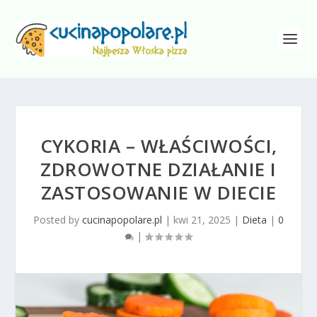
CYKORIA – WŁAŚCIWOŚCI,
ZDROWOTNE DZIAŁANIE I
ZASTOSOWANIE W DIECIE
Posted by
cucinapopolare.pl
|
kwi 21, 2025
|
Dieta
|
0
|