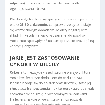
odpornościowego
, co jest bardzo ważne dla
ogólnego stanu zdrowia.
Dla dorosłych zaleca się spożycie błonnika na poziomie
około
25-30 g dziennie
, co sprawia, że cykoria staje
się wartościowym dodatkiem do diety bogatej w te
składniki. Regularne wprowadzanie jej do posiłków
może znacząco wpłynąć na samopoczucie oraz ogólną
kondycję organizmu.
JAKIE JEST ZASTOSOWANIE
CYKORII W DIECIE?
Cykoria
to niezwykle wszechstronne warzywo, które
może być świetnym dodatkiem do wielu potraw.
Idealnie nadaje się do sałatek oraz surówek, gdzie jej
chrupiąca konsystencja
i
lekko gorzkawy posmak
doskonale współgrają z różnorodnymi składnikami.
Najlepiej smakuje w wersji surowej, co pozwala
zachować cenne właściwości odżywcze.