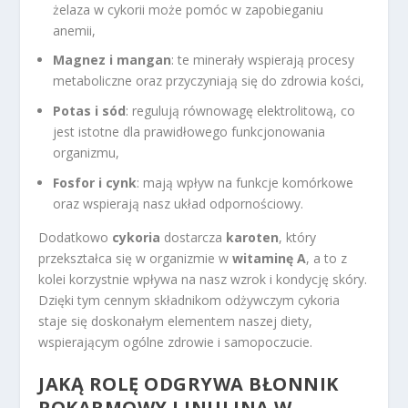
żelaza w cykorii może pomóc w zapobieganiu
anemii,
Magnez i mangan
: te minerały wspierają procesy
metaboliczne oraz przyczyniają się do zdrowia kości,
Potas i sód
: regulują równowagę elektrolitową, co
jest istotne dla prawidłowego funkcjonowania
organizmu,
Fosfor i cynk
: mają wpływ na funkcje komórkowe
oraz wspierają nasz układ odpornościowy.
Dodatkowo
cykoria
dostarcza
karoten
, który
przekształca się w organizmie w
witaminę A
, a to z
kolei korzystnie wpływa na nasz wzrok i kondycję skóry.
Dzięki tym cennym składnikom odżywczym cykoria
staje się doskonałym elementem naszej diety,
wspierającym ogólne zdrowie i samopoczucie.
JAKĄ ROLĘ ODGRYWA BŁONNIK
POKARMOWY I INULINA W