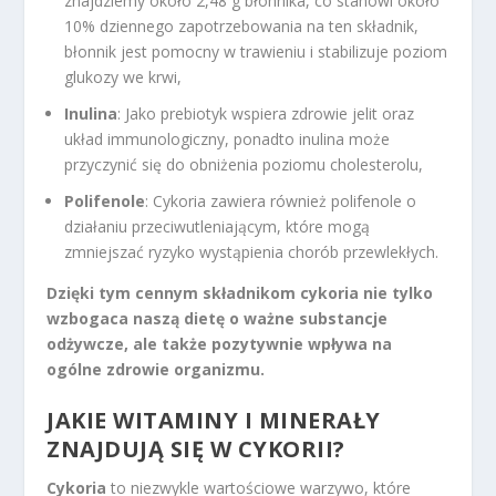
znajdziemy około 2,48 g błonnika, co stanowi około
10% dziennego zapotrzebowania na ten składnik,
błonnik jest pomocny w trawieniu i stabilizuje poziom
glukozy we krwi,
Inulina
: Jako prebiotyk wspiera zdrowie jelit oraz
układ immunologiczny, ponadto inulina może
przyczynić się do obniżenia poziomu cholesterolu,
Polifenole
: Cykoria zawiera również polifenole o
działaniu przeciwutleniającym, które mogą
zmniejszać ryzyko wystąpienia chorób przewlekłych.
Dzięki tym cennym składnikom cykoria nie tylko
wzbogaca naszą dietę o ważne substancje
odżywcze, ale także pozytywnie wpływa na
ogólne zdrowie organizmu.
JAKIE WITAMINY I MINERAŁY
ZNAJDUJĄ SIĘ W CYKORII?
Cykoria
to niezwykle wartościowe warzywo, które