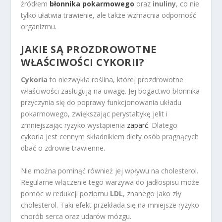
źródłem
błonnika pokarmowego
oraz
inuliny
, co nie
tylko ułatwia trawienie, ale także wzmacnia odporność
organizmu.
JAKIE SĄ PROZDROWOTNE
WŁAŚCIWOŚCI CYKORII?
Cykoria
to niezwykła roślina, której prozdrowotne
właściwości zasługują na uwagę. Jej bogactwo błonnika
przyczynia się do poprawy funkcjonowania układu
pokarmowego, zwiększając perystaltykę jelit i
zmniejszając ryzyko wystąpienia
zaparć
. Dlatego
cykoria jest cennym składnikiem diety osób pragnących
dbać o zdrowie trawienne.
Nie można pominąć również jej wpływu na cholesterol.
Regularne włączenie tego warzywa do jadłospisu może
pomóc w redukcji poziomu
LDL
, znanego jako zły
cholesterol. Taki efekt przekłada się na mniejsze ryzyko
chorób serca oraz udarów mózgu.