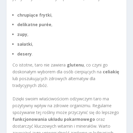
chrupiące frytki
,
delikatne purée
,
zupy
,
sałatki
,
desery
.
Co istotne, taro nie zawiera
glutenu
, co czyni go
doskonałym wyborem dla osób cierpiących na
celiakię
lub poszukujących zdrowych alternatyw dla
tradycyjnych zbóż.
Dzięki swoim właściwościom odżywczym taro ma
pozytywny wpływ na zdrowie organizmu. Regularne
spożywanie tej rośliny może przyczynić się do lepszego
funkcjonowania układu pokarmowego
oraz
dostarczyć kluczowych witamin i minerałów. Warto
zauważyć jego uniwersalność zarówno w kulinariach,