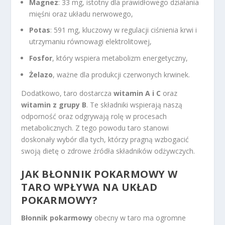
Magnez
: 33 mg, istotny dla prawidłowego działania
mięśni oraz układu nerwowego,
Potas
: 591 mg, kluczowy w regulacji ciśnienia krwi i
utrzymaniu równowagi elektrolitowej,
Fosfor
, który wspiera metabolizm energetyczny,
Żelazo
, ważne dla produkcji czerwonych krwinek.
Dodatkowo, taro dostarcza
witamin A i C
oraz
witamin z grupy B
. Te składniki wspierają naszą
odporność oraz odgrywają rolę w procesach
metabolicznych. Z tego powodu taro stanowi
doskonały wybór dla tych, którzy pragną wzbogacić
swoją dietę o zdrowe źródła składników odżywczych.
JAK BŁONNIK POKARMOWY W
TARO WPŁYWA NA UKŁAD
POKARMOWY?
Błonnik pokarmowy
obecny w taro ma ogromne