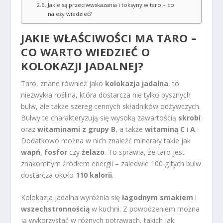
Jakie są przeciwwskazania i toksyny w taro – co
należy wiedzieć?
JAKIE WŁAŚCIWOŚCI MA TARO –
CO WARTO WIEDZIEĆ O
KOLOKAZJI JADALNEJ?
Taro, znane również jako
kolokazja jadalna
, to
niezwykła roślina, która dostarcza nie tylko pysznych
bulw, ale także szereg cennych składników odżywczych.
Bulwy te charakteryzują się wysoką zawartością
skrobi
oraz
witaminami z grupy B
, a także
witaminą C
i
A
.
Dodatkowo można w nich znaleźć minerały takie jak
wapń
,
fosfor
czy
żelazo
. To sprawia, że taro jest
znakomitym źródłem energii – zaledwie 100 g tych bulw
dostarcza około
110 kalorii
.
Kolokazja jadalna wyróżnia się
łagodnym smakiem
i
wszechstronnością
w kuchni. Z powodzeniem można
ją wykorzystać w różnych potrawach, takich jak: