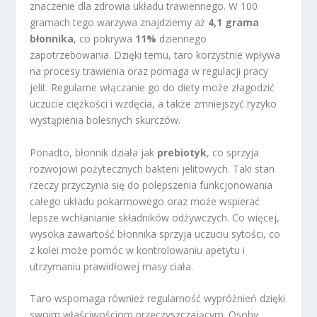
znaczenie dla zdrowia układu trawiennego. W 100
gramach tego warzywa znajdziemy aż
4,1 grama
błonnika
, co pokrywa
11%
dziennego
zapotrzebowania. Dzięki temu, taro korzystnie wpływa
na procesy trawienia oraz pomaga w regulacji pracy
jelit. Regularne włączanie go do diety może złagodzić
uczucie ciężkości i wzdęcia, a także zmniejszyć ryzyko
wystąpienia bolesnych skurczów.
Ponadto, błonnik działa jak
prebiotyk
, co sprzyja
rozwojowi pożytecznych bakterii jelitowych. Taki stan
rzeczy przyczynia się do polepszenia funkcjonowania
całego układu pokarmowego oraz może wspierać
lepsze wchłanianie składników odżywczych. Co więcej,
wysoka zawartość błonnika sprzyja uczuciu sytości, co
z kolei może pomóc w kontrolowaniu apetytu i
utrzymaniu prawidłowej masy ciała.
Taro wspomaga również regularność wypróżnień dzięki
swoim właściwościom przeczyszczającym. Osoby