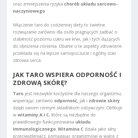
oraz zmniejszenia ryzyka
chorób układu sercowo-
naczyniowego
.
Włączenie taro do codziennej diety to świetne
rozwiązanie zarówno dla osób pragnących zadbać o
stabilność poziomu cukru we krwi, jak i tych dążących
do obniżenia ciśnienia. Dbanie o te aspekty zdrowotne
przekłada się na lepsze samopoczucie i ogólny stan
zdrowia serca.
JAK TARO WSPIERA ODPORNOŚĆ I
ZDROWĄ SKÓRĘ?
Taro
jest niezwykle korzystne dla naszego organizmu,
wspierając zarówno
odporność
, jak i
zdrowie skóry
dzięki swoim cennym składnikom odżywczym. Obfituje
w
witaminy A i C
, które są niezbędne do
prawidłowego funkcjonowania
układu
immunologicznego
.
Witamina C
działa jako silny
przeciwutleniacz, pomagając organizmowi w walce z