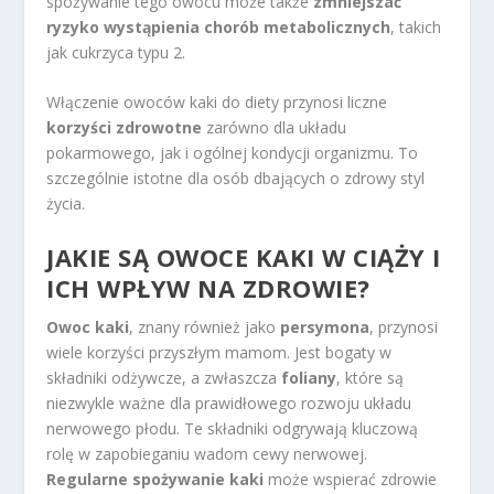
spożywanie tego owocu może także
zmniejszać
ryzyko wystąpienia chorób metabolicznych
, takich
jak cukrzyca typu 2.
Włączenie owoców kaki do diety przynosi liczne
korzyści zdrowotne
zarówno dla układu
pokarmowego, jak i ogólnej kondycji organizmu. To
szczególnie istotne dla osób dbających o zdrowy styl
życia.
JAKIE SĄ OWOCE KAKI W CIĄŻY I
ICH WPŁYW NA ZDROWIE?
Owoc kaki
, znany również jako
persymona
, przynosi
wiele korzyści przyszłym mamom. Jest bogaty w
składniki odżywcze, a zwłaszcza
foliany
, które są
niezwykle ważne dla prawidłowego rozwoju układu
nerwowego płodu. Te składniki odgrywają kluczową
rolę w zapobieganiu wadom cewy nerwowej.
Regularne spożywanie kaki
może wspierać zdrowie