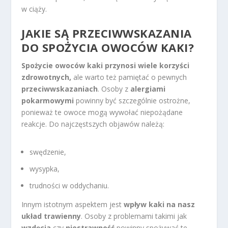
w ciąży.
JAKIE SĄ PRZECIWWSKAZANIA
DO SPOŻYCIA OWOCÓW KAKI?
Spożycie owoców kaki przynosi wiele korzyści
zdrowotnych,
ale warto też pamiętać o pewnych
przeciwwskazaniach
. Osoby z
alergiami
pokarmowymi
powinny być szczególnie ostrożne,
ponieważ te owoce mogą wywołać niepożądane
reakcje. Do najczęstszych objawów należą:
swędzenie,
wysypka,
trudności w oddychaniu.
Innym istotnym aspektem jest
wpływ kaki na nasz
układ trawienny
. Osoby z problemami takimi jak
wzdęcia
czy
niestrawność
powinny spożywać te