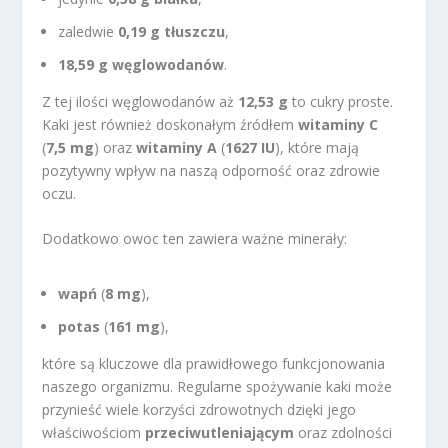
zaledwie
0,19 g tłuszczu
,
18,59 g węglowodanów
.
Z tej ilości węglowodanów aż
12,53 g
to cukry proste.
Kaki jest również doskonałym źródłem
witaminy C
(
7,5 mg
) oraz
witaminy A
(
1627 IU
), które mają
pozytywny wpływ na naszą odporność oraz zdrowie
oczu.
Dodatkowo owoc ten zawiera ważne minerały:
wapń
(
8 mg
),
potas
(
161 mg
),
które są kluczowe dla prawidłowego funkcjonowania
naszego organizmu. Regularne spożywanie kaki może
przynieść wiele korzyści zdrowotnych dzięki jego
właściwościom
przeciwutleniającym
oraz zdolności