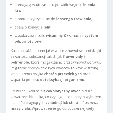
pomagają w utrzymaniu prawidłowego
ciśnienia
krwi
,
błonnik przyczynia się do
lepszego trawienia
,
dbają o kondycję
jelit
,
wysoka zawartość
witaminy C
wzmacnia
system
odpornościowy
.
Kaki ma także potencjał w walce z nowotworami dzięki
zawartości substancji takich jak
flawonoidy
i
polifenole
, które mogą działać przeciwnowotworowo.
Regularne spożywanie tych owoców to krok w stronę
zmniejszenia ryzyka
chorób przewlekłych
oraz
wsparcia procesu
detoksykacji organizmu
.
Co więcej, kaki to
niskokaloryczny owoc
o dużej
zawartości błonnika, co czyni go doskonałym wyborem
dla osób pragnących
schudnąć
lub utrzymać
zdrową
masę ciała
. Wprowadzenie go do codziennej diety