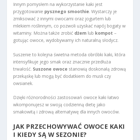
Innym pomysłem na wykorzystanie kaki jest
przygotowanie
pysznego smoothie
. Wystarczy je
zmiksować z innymi owocami oraz jogurtem lub
mlekiem roślinnym, co pozwoli uzyskać napój bogaty w
witaminy. Można także zrobić
dżem
lub
kompot
–
gotując owoce, wydobywamy ich naturalną słodycz.
Suszenie to kolejna świetna metoda obróbki kaki, która
intensyfikuje jego smak oraz znacznie przedłuża
trwałość.
Suszone owoce
stanowią doskonałą zdrową
przekąskę lub mogą być dodatkiem do musli czy
owsianek.
Dzięki różnorodności zastosowań owoce kaki łatwo
wkomponujesz w swoją codzienną dietę jako
smakowitą i zdrową alternatywę dla innych owoców.
JAK PRZECHOWYWAĆ OWOCE KAKI
I KIEDY SĄ W SEZONIE?