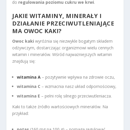
do
regulowania poziomu cukru we krwi
.
JAKIE WITAMINY, MINERAŁY I
DZIAŁANIE PRZECIWUTLENIAJĄCE
MA OWOC KAKI?
Owoc kaki
wyróżnia się niezwykle bogatym składem
odżywczym, dostarczając organizmowi wielu cennych
witamin i minerałów. Wśród najważniejszych witamin
znajdują się:
witamina A
– pozytywnie wpływa na zdrowie oczu,
witamina C
– wzmacnia nasz układ odpornościowy,
witamina E
– pełni rolę silnego przeciwutleniacza.
Kaki to także źródło wartościowych minerałów. Na
przykład:
potas
(160 mg na 100 g) – pomaga regulować