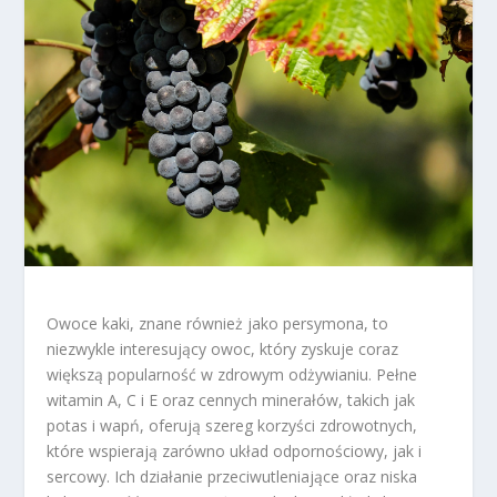
Owoce kaki, znane również jako persymona, to
niezwykle interesujący owoc, który zyskuje coraz
większą popularność w zdrowym odżywianiu. Pełne
witamin A, C i E oraz cennych minerałów, takich jak
potas i wapń, oferują szereg korzyści zdrowotnych,
które wspierają zarówno układ odpornościowy, jak i
sercowy. Ich działanie przeciwutleniające oraz niska