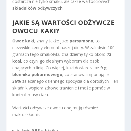
dostarcza nie tylko smaku, ale także wartościowych
składników odżywczych
.
JAKIE SĄ WARTOŚCI ODŻYWCZE
OWOCU KAKI?
Owoc kaki
, znany także jako
persymona
, to
niezwykle cenny element naszej diety. W zaledwie 100
gramach tego smakołyku znajdziemy tylko około
73
kcal
, co czyni go idealnym wyborem dla osób
dbających o linię. Co więcej, kaki dostarcza aż
9 g
błonnika pokarmowego
, co stanowi imponujące
36%
zalecanego dziennego spożycia dla dorosłych. Ten
składnik wspiera zdrowe trawienie i może pomóc w
kontroli masy ciała.
Wartości odżywcze owocu obejmują również
makroskładniki:
jedynie
0,58 g białka
,