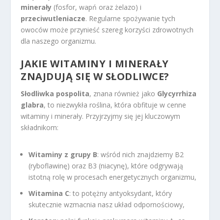
minerały
(fosfor, wapń oraz żelazo) i
przeciwutleniacze
. Regularne spożywanie tych
owoców może przynieść szereg korzyści zdrowotnych
dla naszego organizmu.
JAKIE
WITAMINY I MINERAŁY
ZNAJDUJĄ SIĘ W SŁODLIWCE?
Słodliwka pospolita
, znana również jako
Glycyrrhiza
glabra
, to niezwykła roślina, która obfituje w cenne
witaminy i minerały. Przyjrzyjmy się jej kluczowym
składnikom:
Witaminy z grupy B
: wśród nich znajdziemy B2
(ryboflawinę) oraz B3 (niacynę), które odgrywają
istotną rolę w procesach energetycznych organizmu,
Witamina C
: to potężny antyoksydant, który
skutecznie wzmacnia nasz układ odpornościowy,