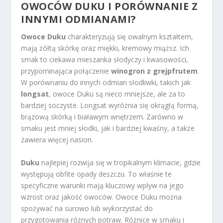
OWOCÓW DUKU I PORÓWNANIE Z
INNYMI ODMIANAMI?
Owoce Duku
charakteryzują się owalnym kształtem,
mają żółtą skórkę oraz miękki, kremowy miąższ. Ich
smak to ciekawa mieszanka słodyczy i kwasowości,
przypominająca połączenie
winogron z grejpfrutem
.
W porównaniu do innych odmian słodliwki, takich jak
longsat
, owoce Duku są nieco mniejsze, ale za to
bardziej soczyste. Longsat wyróżnia się okrągłą formą,
brązową skórką i białawym wnętrzem. Zarówno w
smaku jest mniej słodki, jak i bardziej kwaśny, a także
zawiera więcej nasion.
Duku
najlepiej rozwija się w tropikalnym klimacie, gdzie
występują obfite opady deszczu. To właśnie te
specyficzne warunki mają kluczowy wpływ na jego
wzrost oraz jakość owoców. Owoce Duku można
spożywać na surowo lub wykorzystać do
przygotowania różnych potraw. Różnice w smaku i