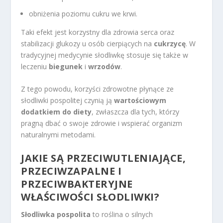
obniżenia poziomu cukru we krwi.
Taki efekt jest korzystny dla zdrowia serca oraz
stabilizacji glukozy u osób cierpiących na
cukrzycę
. W
tradycyjnej medycynie słodliwkę stosuje się także w
leczeniu
biegunek
i
wrzodów
.
Z tego powodu, korzyści zdrowotne płynące ze
słodliwki pospolitej czynią ją
wartościowym
dodatkiem do diety
, zwłaszcza dla tych, którzy
pragną dbać o swoje zdrowie i wspierać organizm
naturalnymi metodami.
JAKIE SĄ PRZECIWUTLENIAJĄCE,
PRZECIWZAPALNE I
PRZECIWBAKTERYJNE
WŁAŚCIWOŚCI SŁODLIWKI?
Słodliwka pospolita
to roślina o silnych