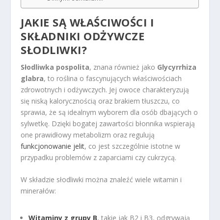
JAKIE SĄ WŁAŚCIWOŚCI I
SKŁADNIKI ODŻYWCZE
SŁODLIWKI?
Słodliwka pospolita
, znana również jako
Glycyrrhiza
glabra
, to roślina o fascynujących właściwościach
zdrowotnych i odżywczych. Jej owoce charakteryzują
się niską kalorycznością oraz brakiem tłuszczu, co
sprawia, że są idealnym wyborem dla osób dbających o
sylwetkę. Dzięki bogatej zawartości błonnika wspierają
one prawidłowy metabolizm oraz regulują
funkcjonowanie jelit
, co jest szczególnie istotne w
przypadku problemów z zaparciami czy cukrzycą.
W składzie słodliwki można znaleźć wiele witamin i
minerałów:
Witaminy z grupy B
, takie jak B2 i B3, odgrywają