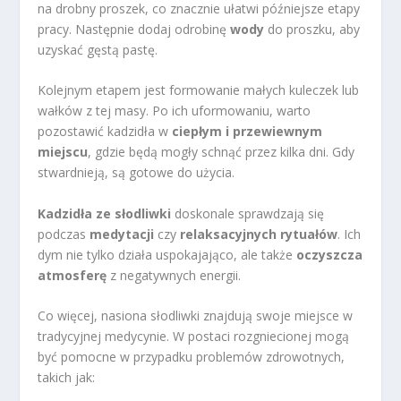
na drobny proszek, co znacznie ułatwi późniejsze etapy
pracy. Następnie dodaj odrobinę
wody
do proszku, aby
uzyskać gęstą pastę.
Kolejnym etapem jest formowanie małych kuleczek lub
wałków z tej masy. Po ich uformowaniu, warto
pozostawić kadzidła w
ciepłym i przewiewnym
miejscu
, gdzie będą mogły schnąć przez kilka dni. Gdy
stwardnieją, są gotowe do użycia.
Kadzidła ze słodliwki
doskonale sprawdzają się
podczas
medytacji
czy
relaksacyjnych rytuałów
. Ich
dym nie tylko działa uspokajająco, ale także
oczyszcza
atmosferę
z negatywnych energii.
Co więcej, nasiona słodliwki znajdują swoje miejsce w
tradycyjnej medycynie. W postaci rozgniecionej mogą
być pomocne w przypadku problemów zdrowotnych,
takich jak: