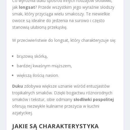
Co wyróżnia duku spośród innych rodzajów słodliwki,
jak
longsat
? Przede wszystkim jego wyraźnie słodszy
smak, który przyciąga wielu smakoszy. Te niewielkie
owoce są idealne do jedzenia na surowo i często
stanowią ulubioną przekąskę.
W przeciwieństwie do longsat, który charakteryzuje się:
brązową skórką,
bardziej kwaśnym miąższem,
większą ilością nasion.
Duku
zdobywa większe uznanie wśród entuzjastów
tropikalnych smaków. Dzięki bogactwu różnorodnych
smaków i tekstur, obie odmiany
słodliwki pospolitej
oferują niezwykłe kulinarne przeżycia w kuchni
azjatyckiej.
JAKIE SĄ CHARAKTERYSTYKA