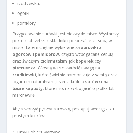
rzodkiewka,
ogórki,
pomidory.
Przygotowanie surówki jest niezwykle łatwe. Wystarczy
pokroić lub zetrzeć składniki i połączyć je ze sobą w
misce. Latem chętnie wybierane są
surówki z
ogórków i pomidorów
, często wzbogacane cebulą
oraz świeżymi ziołami takimi jak
koperek
czy
pietruszka
. Wiosną warto zwrócić uwagę na
rzodkiewki
, które świetnie harmonizują z sałatą oraz
jogurtem naturalnym. Jesienią królują
surówki na
bazie kapusty
, które można wzbogacić o jabłka lub
marchewkę.
Aby stworzyć pyszną surówkę, postępuj według kilku
prostych kroków:
Umyj i obierz warzywa.