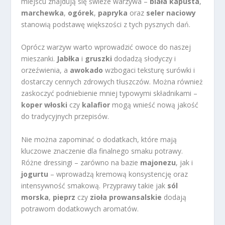
miejscu znajdują się świeże warzywa –
biała kapusta
,
marchewka
,
ogórek
,
papryka
oraz
seler naciowy
stanowią podstawę większości z tych pysznych dań.
Oprócz warzyw warto wprowadzić owoce do naszej
mieszanki.
Jabłka
i
gruszki
dodadzą słodyczy i
orzeźwienia, a
awokado
wzbogaci teksturę surówki i
dostarczy cennych zdrowych tłuszczów. Można również
zaskoczyć podniebienie mniej typowymi składnikami –
koper włoski
czy
kalafior
mogą wnieść nową jakość
do tradycyjnych przepisów.
Nie można zapominać o dodatkach, które mają
kluczowe znaczenie dla finalnego smaku potrawy.
Różne dressingi – zarówno na bazie
majonezu
, jak i
jogurtu
– wprowadzą kremową konsystencję oraz
intensywność smakową. Przyprawy takie jak
sól
morska
,
pieprz
czy
zioła prowansalskie
dodają
potrawom dodatkowych aromatów.