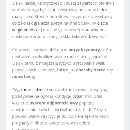
Dzięki niskiej kaloryczności i dużej zawartości błonnika,
surówki mogą być skutecznym wsparciem w redukcji
masy ciała. Błonnik potrafi zwiększyć uczucie sytości,
co z kolei ogranicza apetyt na inne posiłki. W
diecie
wegetariańskiej
oraz bezglutenowej stanowią one
doskonałe źródło cennych składników odżywczych.
Co więcej, surówki obfitują w
antyoksydanty
, które
neutralizują szkodliwe wolne rodniki w organizmie.
Dzięki temu zmniejszają ryzyko wystąpienia wielu
przewlekłych schorzeń, takich jak
choroby serca
czy
nowotwory
.
Regularne jedzenie
surówek może również wpłynąć
pozytywnie na ogólną kondycję organizmu oraz
wspierać
system odpornościowy
poprzez
dostarczenie dużych ilości witamin A, C i K. Z tego
powodu warto włączyć je do codziennej diety osób
pragnących dbać o swoje zdrowie i dobre
samopoczucie.