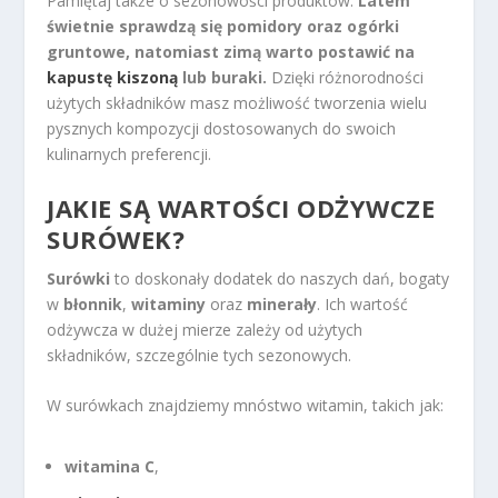
Pamiętaj także o sezonowości produktów.
Latem
świetnie sprawdzą się pomidory oraz ogórki
gruntowe, natomiast zimą warto postawić na
kapustę kiszoną
lub buraki.
Dzięki różnorodności
użytych składników masz możliwość tworzenia wielu
pysznych kompozycji dostosowanych do swoich
kulinarnych preferencji.
JAKIE SĄ WARTOŚCI ODŻYWCZE
SURÓWEK?
Surówki
to doskonały dodatek do naszych dań, bogaty
w
błonnik
,
witaminy
oraz
minerały
. Ich wartość
odżywcza w dużej mierze zależy od użytych
składników, szczególnie tych sezonowych.
W surówkach znajdziemy mnóstwo witamin, takich jak:
witamina C
,