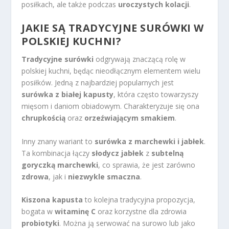
posiłkach, ale także podczas
uroczystych kolacji
.
JAKIE SĄ TRADYCYJNE SURÓWKI W
POLSKIEJ KUCHNI?
Tradycyjne surówki
odgrywają znaczącą rolę w
polskiej kuchni, będąc nieodłącznym elementem wielu
posiłków. Jedną z najbardziej popularnych jest
surówka z białej kapusty
, która często towarzyszy
mięsom i daniom obiadowym. Charakteryzuje się ona
chrupkością
oraz
orzeźwiającym smakiem
.
Inny znany wariant to
surówka z marchewki i jabłek
.
Ta kombinacja łączy
słodycz jabłek
z
subtelną
goryczką marchewki
, co sprawia, że jest zarówno
zdrowa
, jak i
niezwykle smaczna
.
Kiszona kapusta
to kolejna tradycyjna propozycja,
bogata w
witaminę C
oraz korzystne dla zdrowia
probiotyki
. Można ją serwować na surowo lub jako