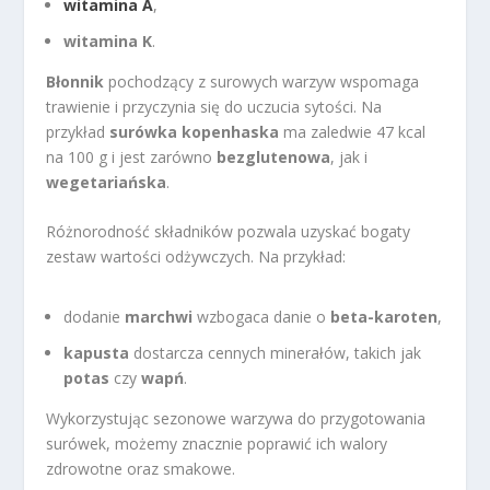
witamina A
,
witamina K
.
Błonnik
pochodzący z surowych warzyw wspomaga
trawienie i przyczynia się do uczucia sytości. Na
przykład
surówka kopenhaska
ma zaledwie 47 kcal
na 100 g i jest zarówno
bezglutenowa
, jak i
wegetariańska
.
Różnorodność składników pozwala uzyskać bogaty
zestaw wartości odżywczych. Na przykład:
dodanie
marchwi
wzbogaca danie o
beta-karoten
,
kapusta
dostarcza cennych minerałów, takich jak
potas
czy
wapń
.
Wykorzystując sezonowe warzywa do przygotowania
surówek, możemy znacznie poprawić ich walory
zdrowotne oraz smakowe.