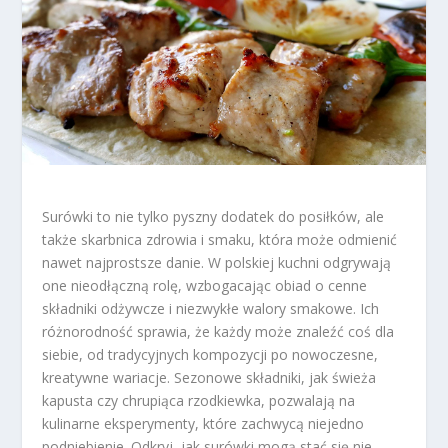
Surówki to nie tylko pyszny dodatek do posiłków, ale
także skarbnica zdrowia i smaku, która może odmienić
nawet najprostsze danie. W polskiej kuchni odgrywają
one nieodłączną rolę, wzbogacając obiad o cenne
składniki odżywcze i niezwykłe walory smakowe. Ich
różnorodność sprawia, że każdy może znaleźć coś dla
siebie, od tradycyjnych kompozycji po nowoczesne,
kreatywne wariacje. Sezonowe składniki, jak świeża
kapusta czy chrupiąca rzodkiewka, pozwalają na
kulinarne eksperymenty, które zachwycą niejedno
podniebienie. Odkryj, jak surówki mogą stać się nie