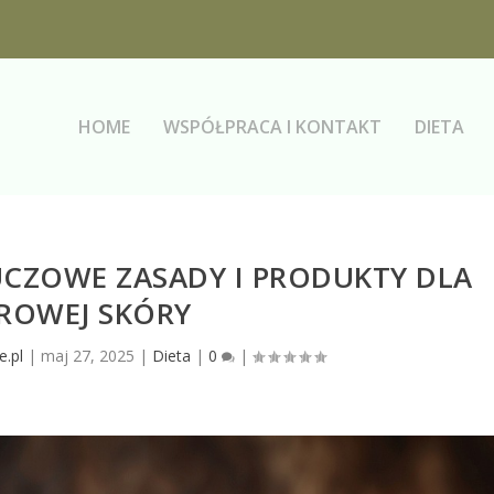
HOME
WSPÓŁPRACA I KONTAKT
DIETA
UCZOWE ZASADY I PRODUKTY DLA
ROWEJ SKÓRY
e.pl
|
maj 27, 2025
|
Dieta
|
0
|