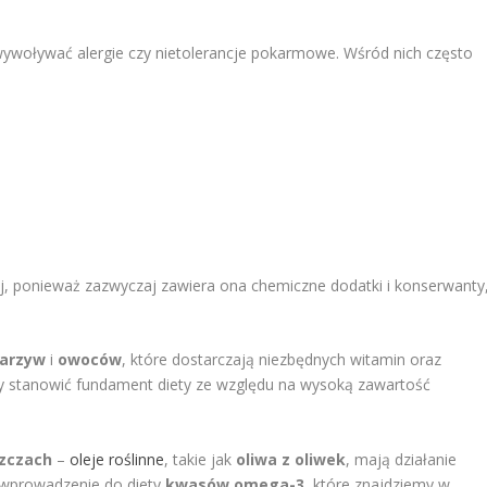
wywoływać alergie czy nietolerancje pokarmowe. Wśród nich często
, ponieważ zazwyczaj zawiera ona chemiczne dodatki i konserwanty
arzyw
i
owoców
, które dostarczają niezbędnych witamin oraz
y stanowić fundament diety ze względu na wysoką zawartość
szczach
–
oleje roślinne
, takie jak
oliwa z oliwek
, mają działanie
 wprowadzenie do diety
kwasów omega-3
, które znajdziemy w