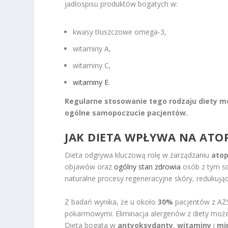
jadłospisu produktów bogatych w:
kwasy tłuszczowe omega-3,
witaminy A,
witaminy C,
witaminy E
.
Regularne stosowanie tego rodzaju diety mo
ogólne samopoczucie pacjentów.
JAK DIETA WPŁYWA NA ATOP
Dieta odgrywa kluczową rolę w zarządzaniu
ato
objawów oraz
ogólny stan zdrowia
osób z tym s
naturalne procesy regeneracyjne skóry, redukując
Z badań wynika, że u około
30%
pacjentów z AZS
pokarmowymi. Eliminacja alergenów z diety może 
Dieta bogata w
antyoksydanty
,
witaminy
i
mi