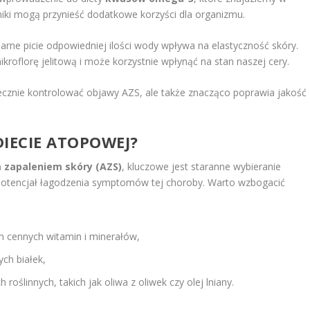
niki mogą przynieść dodatkowe korzyści dla organizmu.
arne picie odpowiedniej ilości wody wpływa na elastyczność skóry.
kroflorę jelitową i może korzystnie wpłynąć na stan naszej cery.
tecznie kontrolować objawy AZS, ale także znacząco poprawia jakość
DIECIE ATOPOWEJ?
zapaleniem skóry (AZS)
, kluczowe jest staranne wybieranie
otencjał łagodzenia symptomów tej choroby. Warto wzbogacić
m cennych witamin i minerałów,
ch białek,
roślinnych, takich jak oliwa z oliwek czy olej lniany.