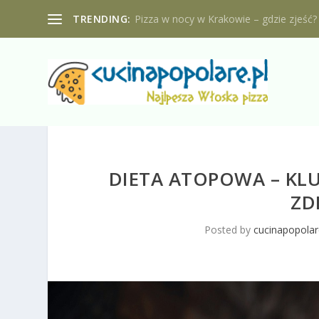
TRENDING:
Pizza w nocy w Krakowie – gdzie zjeść?
DIETA ATOPOWA – KL
ZD
Posted by
cucinapopolar