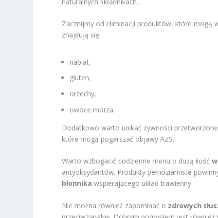
naturalnych składnikach.
Zacznijmy od eliminacji produktów, które mogą 
znajdują się:
nabiał,
gluten,
orzechy,
owoce morza.
Dodatkowo warto unikać żywności przetworzonej
które mogą pogarszać objawy AZS.
Warto wzbogacić codzienne menu o dużą ilość
w
antyoksydantów. Produkty pełnoziarniste powinn
błonnika
wspierającego układ trawienny.
Nie można również zapominać o
zdrowych tłu
przeciwzapalne. Dobrym pomysłem jest również