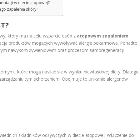
ementacji w diecie atopowej?
ego zapalenia skóry?
ST?
wy, który ma na celu wsparcie osób z
atopowym zapaleniem
minacja produktów mogących wywoływać alergie pokarmowe. Ponadto,
rowym nawykom żywieniowym oraz procesom samoregeneracji
órnymi, które mogą nasilać się w wyniku niewłaściwej diety. Dlatego
zarządzaniu tym schorzeniem. Obejmuje to unikanie alergenów
iednich składników odżywczych w diecie atopowej. Włączenie do