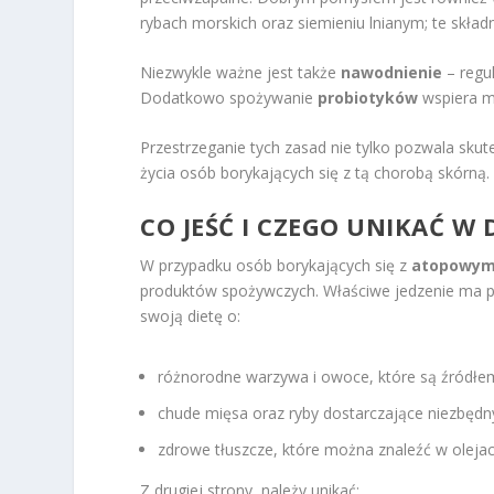
rybach morskich oraz siemieniu lnianym; te skład
Niezwykle ważne jest także
nawodnienie
– regul
Dodatkowo spożywanie
probiotyków
wspiera mi
Przestrzeganie tych zasad nie tylko pozwala sku
życia osób borykających się z tą chorobą skórną.
CO JEŚĆ I CZEGO UNIKAĆ W 
W przypadku osób borykających się z
atopowym 
produktów spożywczych. Właściwe jedzenie ma p
swoją dietę o:
różnorodne warzywa i owoce, które są źródłe
chude mięsa oraz ryby dostarczające niezbędny
zdrowe tłuszcze, które można znaleźć w olejach 
Z drugiej strony, należy unikać: