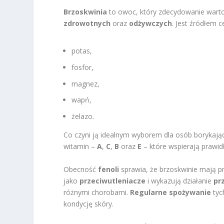
Brzoskwinia
to owoc, który zdecydowanie warto 
zdrowotnych
oraz
odżywczych
. Jest źródłem c
potas,
fosfor,
magnez,
wapń,
żelazo.
Co czyni ją idealnym wyborem dla osób borykając
witamin –
A
,
C
,
B
oraz
E
– które wspierają prawi
Obecność
fenoli
sprawia, że brzoskwinie mają p
jako
przeciwutleniacze
i wykazują działanie
pr
różnymi chorobami.
Regularne spożywanie
tyc
kondycję skóry.