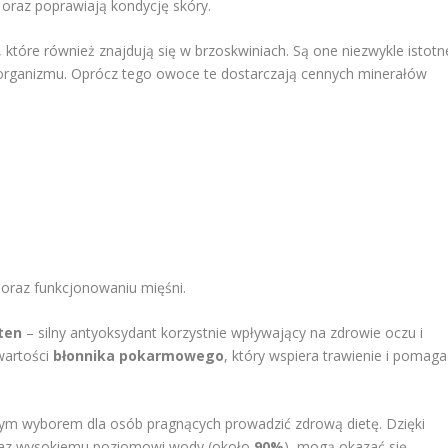
 oraz poprawiają kondycję skóry.
, które również znajdują się w brzoskwiniach. Są one niezwykle istotn
rganizmu. Oprócz tego owoce te dostarczają cennych minerałów
i oraz funkcjonowaniu mięśni.
ten
– silny antyoksydant korzystnie wpływający na zdrowie oczu i
wartości
błonnika pokarmowego
, który wspiera trawienie i pomaga
ym wyborem dla osób pragnących prowadzić zdrową dietę. Dzięki
raz wysokiemu poziomowi wody (około
90%
), mogą okazać się