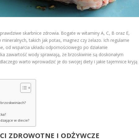
 prawdziwe skarbnice zdrowia. Bogate w witaminy A, C, B oraz E,
mineralnych, takich jak potas, magnez czy żelazo. Ich regularne
ne, od wsparcia układu odpornościowego po działanie
oka zawartość wody sprawiają, że brzoskwinie są doskonałym
laczego warto wprowadzić je do swojej diety i jakie tajemnice kryją
w brzoskwiniach?
cka?
dzające w diecie?
CI ZDROWOTNE I ODŻYWCZE