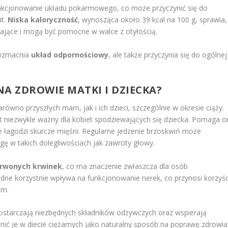
funkcjonowanie układu pokarmowego, co może przyczynić się do
it.
Niska kaloryczność
, wynosząca około 39 kcal na 100 g, sprawia,
zające i mogą być pomocne w walce z otyłością.
 wzmacnia
układ odpornościowy
, ale także przyczynia się do ogólnej
A ZDROWIE MATKI I DZIECKA?
równo przyszłych mam, jak i ich dzieci, szczególnie w okresie ciąży.
est niezwykle ważny dla kobiet spodziewających się dziecka. Pomaga o
że łagodzi skurcze mięśni. Regularne jedzenie brzoskwiń może
gę w takich dolegliwościach jak zawroty głowy.
rwonych krwinek
, co ma znaczenie zwłaszcza dla osób
ędne korzystnie wpływa na funkcjonowanie nerek, co przynosi korzyśc
om.
ostarczają niezbędnych składników odżywczych oraz wspierają
ić je w diecie ciężarnych jako naturalny sposób na poprawę zdrowia 