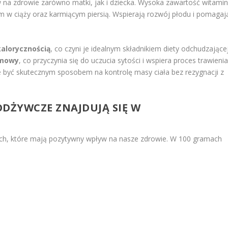
na zdrowie zarówno matki, jak i dziecka. Wysoka zawartość witami
m w ciąży oraz karmiącym piersią. Wspierają rozwój płodu i pomagaj
kalorycznością
, co czyni je idealnym składnikiem diety odchudzającej
rmowy
, co przyczynia się do uczucia sytości i wspiera proces trawienia
być skutecznym sposobem na kontrolę masy ciała bez rezygnacji z
 ODŻYWCZE
ZNAJDUJĄ SIĘ W
ch, które mają pozytywny wpływ na nasze zdrowie. W 100 gramach