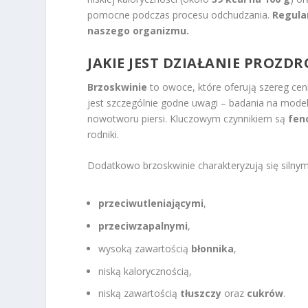
pomocne podczas procesu odchudzania.
Regula
naszego organizmu.
JAKIE JEST DZIAŁANIE PROZ
Brzoskwinie
to owoce, które oferują szereg cen
jest szczególnie godne uwagi – badania na mod
nowotworu piersi. Kluczowym czynnikiem są
fen
rodniki.
Dodatkowo brzoskwinie charakteryzują się silnym
przeciwutleniającymi
,
przeciwzapalnymi
,
wysoką zawartością
błonnika
,
niską kalorycznością,
niską zawartością
tłuszczy
oraz
cukrów
.