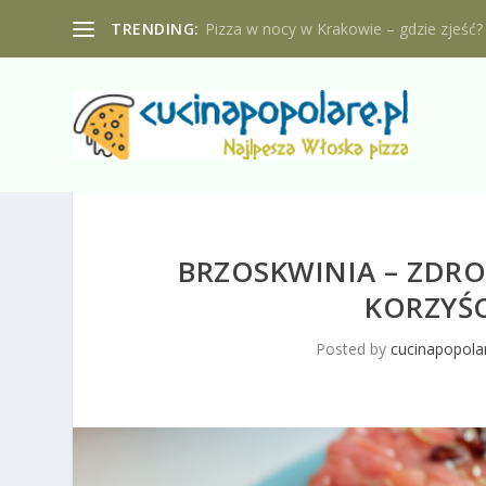
TRENDING:
Pizza w nocy w Krakowie – gdzie zjeść?
BRZOSKWINIA – ZDRO
KORZYŚ
Posted by
cucinapopolar