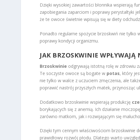
Dzięki wysokiej zawartości błonnika wspierają 
zapobiegania zaparciom i poprawy perystaltyki jel
że te owoce świetnie wpisują się w diety odchud
Ponadto regularne spożycie brzoskwiń nie tylko
poprawy kondycji organizmu.
JAK BRZOSKWINIE WPŁYWAJĄ N
Brzoskwinie
odgrywają istotną rolę w zdrowiu za
Te soczyste owoce są bogate w
potas
, który j
nie tylko w walce z uczuciem zmęczenia, ale tak
poprawić nastrój przyszłych matek, przynosząc ul
Dodatkowo brzoskwinie wspierają produkcję
cze
borykających się z anemią. Ich działanie moczop
zarówno matkom, jak i rozwijającym się maluch
Dzięki tym cennym właściwościom brzoskwinie d
prawidłowy rozwój płodu. Dlatego warto uwzględn