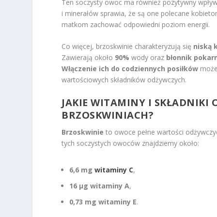
Ten soczysty owoc ma również pozytywny wpływ 
i minerałów sprawia, że są one polecane kobieto
matkom zachować odpowiedni poziom energii.
Co więcej, brzoskwinie charakteryzują się
niską 
Zawierają około
90%
wody oraz
błonnik poka
Włączenie ich do codziennych posiłków
może 
wartościowych składników odżywczych.
JAKIE WITAMINY I
SKŁADNIKI
BRZOSKWINIACH?
Brzoskwinie
to owoce pełne wartości odżywczy
tych soczystych owoców znajdziemy około:
6,6 mg
witaminy C
,
16 µg witaminy A
,
0,73 mg witaminy E
.