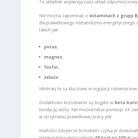
Te składniki wspierają nasz układ odpornościowy
Nie można zapominać o
witaminach z grupy B
dla prawidłowego metabolizmu energetycznego o
takich jak:
potas
,
magnez
,
fosfor
,
żelazo
.
Minerały te są kluczowe w regulacji ciśnienia krw
Dodatkowo brzoskwinie są bogate w
beta-karo
kondycję skóry. Nie można także pominąć ich za
w utrzymaniu prawidłowej pracy jelit.
Wartości odżywcze brzoskwiń czynią je doskonał
niskiej kaloryczności (około
39 kcal na 100 g
) o