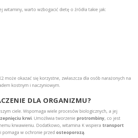
 witaminy, warto wzbogacić dietę o źródła takie jak:
2 może okazać się korzystne, zwłaszcza dla osób narażonych na
ładem kostnym i naczyniowym.
NACZENIE DLA ORGANIZMU?
aszym ciele. Wspomaga wiele procesów biologicznych, a jej
zepnięciu krwi
. Umożliwia tworzenie
protrombiny
, co jest
ernemu krwawieniu. Dodatkowo, witamina K wspiera
transport
ę i pomaga w ochronie przed
osteoporozą
.