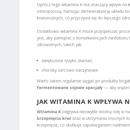
Oprócz tego witamina K ma znaczący wpływ na
osteoporozą, hamując demineralizację układu ko
krwionośnych, co przyczynia się do lepszego zdro
Dodatkowo witamina K może przyspieszać proces 
jest, aby pamiętać o konsekwencjach niedoboru
zdrowotnych, takich jak:
zwiększone ryzyko złamań,
choroby sercowo-naczyniowe.
Warto zatem regularnie sięgać po produkty boga
fermentowane sojowe specjały
— aby wspiera
JAK WITAMINA K WPŁYWA N
Witamina K
odgrywa niezwykle istotną rolę w n
krzepnięcia krwi
oraz w utrzymaniu mocnych kośc
krzepnięcie, co skutkuje zapobieganiem nadmie