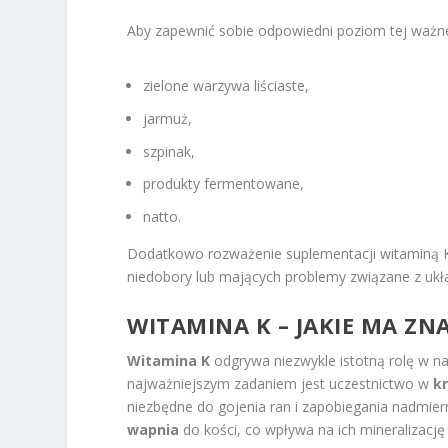
Aby zapewnić sobie odpowiedni poziom tej ważnej
zielone warzywa liściaste,
jarmuż,
szpinak,
produkty fermentowane,
natto.
Dodatkowo rozważenie suplementacji witaminą K
niedobory lub mających problemy związane z uk
WITAMINA K – JAKIE MA Z
Witamina K
odgrywa niezwykle istotną rolę w n
najważniejszym zadaniem jest uczestnictwo w
kr
niezbędne do gojenia ran i zapobiegania nadmi
wapnia
do kości, co wpływa na ich mineralizacj