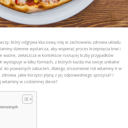
ywczy, który odgrywa kluczową rolę w zachowaniu zdrowia układu
taminy dziennie wystarcza, aby wspierać proces krzepnięcia krwi i
kle ważne, zwłaszcza w kontekście rosnącej liczby przypadków
K występuje w kilku formach, z których każda ma swoje unikalne
zić do poważnych zaburzeń, dlatego zrozumienie roli witaminy K w
zdrowia. Jakie korzyści płyną z jej odpowiedniego spożycia? I
 witaminy w codziennej diecie?
rwionośnych