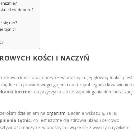
rganizmie?
 skutki niedoboru?
e się ran?
e tętnic?
ć?
DROWYCH KOŚCI I NACZYŃ
 zdrowia kości oraz naczyń krwionośnych. Jej główną funkcją jest
iezbędne dla prawidłowego gojenia ran i zapobiegania krwawieniom.
kanki kostnej
, co przyczynia się do zapobiegania demineralizacji
.
szerokim działaniem na
organizm
. Badania wskazują, że jej
pnienia tętnic
, co jest istotne dla zdrowia układu sercowo-
ztywności naczyń krwionośnych i wiąże się z wyższym ryzykiem