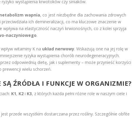
 ryzyko wystąpienia krwotoków czy siniaków.
metabolizm wapnia
, co jest niezbędne dla zachowania zdrowych
 przeciwdziała ich demineralizacji, co ma kluczowe znaczenie w
e wpływa na elastyczność naczyń krwionośnych, co z kolei sprzyja
wo-naczyniowego
.
y wpływ witaminy K na
układ nerwowy
. Wskazują one na jej rolę w
mniejszenie ryzyka wystąpienia chorób neurodegeneracyjnych.
rzez odpowiednią dietę, jak i suplementy – może przynieść korzyści
o prewencji wielu schorzeń.
IE SĄ ŹRÓDŁA I FUNKCJE W ORGANIZMIE?
ciach:
K1
,
K2
i
K3
, z których każda pełni różne role w naszym ciele i
 jest przede wszystkim dostarczana przez rośliny. Szczególnie obfite