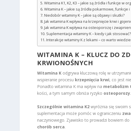
Witamina K1, K2, K3 – jakie są źródła i funkcje w o
Witamina K – jakie są źródła pokarmowe, funkcje i
Niedobór witaminy K – jakie są objawy i skutki?
Jak witamina K wpływa na krzepnięcie krwi i gojeni
Jak witamina K wpływa na osteoporozę i zwapnieni
Suplementacja witaminy K – kiedy i jak stosować?
Interakcje witaminy K z lekami – co warto wiedzie
WITAMINA K – KLUCZ DO Z
KRWIONOŚNYCH
Witamina K
odgrywa kluczową rolę w utrzymaniu
wspieranie procesu
krzepnięcia krwi
, co jest n
Ponadto witamina K ma wpływ na
metabolizm t
kości, a tym samym obniża ryzyko
osteoporozy
Szczególnie witamina K2
wyróżnia się swoim 
suplementacja może pomóc w ograniczeniu
zwa
naczyniowego. Zjawisko to prowadzi bowiem do s
chorób serca
.