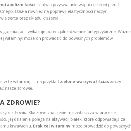
metabolizm kości
. Ułatwia przyswajanie wapnia i chroni przed
stnego. Działa również na poprawę elastyczności naczyń
wia serca oraz układu krążenia.
gojenia ran i wykazuje potencjalne działanie antygrzybiczne. Ważne
 tej witaminy; może on prowadzić do poważnych problemów
te w tę witaminę — na przykład
zielone warzywa liściaste
czy
ć nasze zdrowie.
A ZDROWIE?
aszym zdrowiu. Kluczowe znaczenie ma zwłaszcza w procesie
i. Jej działanie polega na aktywacji białek, które odpowiadają za
rnemu krwawieniu.
Brak tej witaminy
może prowadzić do poważnyc