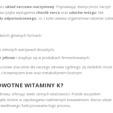
nasz
układ sercowo-naczyniowy
. Poprawiając elastyczność naczyń
ia ryzyka wystąpienia
chorób serca
oraz
udarów mózgu
. Nie
du odpornościowego
, co z kolei ułatwia organizmowi radzenie sobi
 dwóch głównych formach:
 zielonych warzywach liściastych,
e jelitowe
i znajduje się w produktach fermentowanych.
uczowe znaczenie dla naszego zdrowia ogólnego. Jej niedobór może
z krzepnięciem krwi oraz metabolizmem kostnym.
ROWOTNE WITAMINY K?
owiu, oferując wiele cennych właściwości. Przede wszystkim
ykle istotne w zapobieganiu nadmiernym krwawieniom. Bierze udział
prawidłowego funkcjonowania tego procesu.