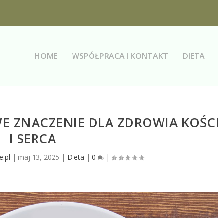
HOME
WSPÓŁPRACA I KONTAKT
DIETA
E ZNACZENIE DLA ZDROWIA KOŚC
I SERCA
e.pl
|
maj 13, 2025
|
Dieta
|
0
|