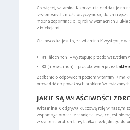
Co więcej, witamina K korzystnie oddziałuje na 
krwionośnych, może przyczynić się do zmniejszen
można zapominać o jej roli w wzmacnianiu
ukła
z infekcjami.
Ciekawostką jest to, że witamina K występuje w
K1
(filochinon) – występuje przede wszystkim w
K2
(menachinon) – produkowana przez
bakteri
Zadbanie o odpowiedni poziom witaminy K ma kl
prowadzić do poważnych problemów związanych 
JAKIE SĄ WŁAŚCIWOŚCI ZD
Witamina K
odgrywa kluczową rolę w naszym zdr
wspomaga proces krzepnięcia krwi, co jest niezw
w syntezie protrombiny, białka niezbędnego do 