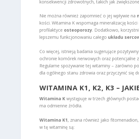
konsekwencji zdrowotnych, takich jak zwiększone
Nie można również zapomnieć o jej wpływie na
kości. Witamina K wspomaga mineralizację kości i
profilaktyce
osteoporozy
. Dodatkowo, korzystni
lepszemu funkcjonowaniu całego
układu serco
Co więcej, istnieją badania sugerujące pozytywn
ochronie komórek nerwowych oraz potencjalne z
Regularne spożywanie tej witaminy – zarówno pop
dla ogólnego stanu zdrowia oraz przyczynić się d
WITAMINA K1, K2, K3 – JAK
Witamina K
występuje w trzech głównych posta
ma odmienne źródła.
Witamina K1
, znana również jako fitomenadion,
w tę witaminę są: