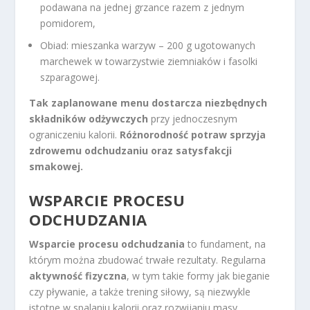
podawana na jednej grzance razem z jednym
pomidorem,
Obiad: mieszanka warzyw – 200 g ugotowanych
marchewek w towarzystwie ziemniaków i fasolki
szparagowej.
Tak zaplanowane menu dostarcza niezbędnych
składników odżywczych
przy jednoczesnym
ograniczeniu kalorii.
Różnorodność potraw sprzyja
zdrowemu odchudzaniu oraz satysfakcji
smakowej.
WSPARCIE PROCESU
ODCHUDZANIA
Wsparcie procesu odchudzania
to fundament, na
którym można zbudować trwałe rezultaty. Regularna
aktywność fizyczna
, w tym takie formy jak bieganie
czy pływanie, a także trening siłowy, są niezwykle
istotne w spalaniu kalorii oraz rozwijaniu masy