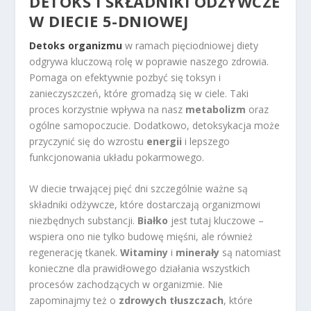
DETOKS I SKŁADNIKI ODŻYWCZE
W DIECIE 5-DNIOWEJ
Detoks organizmu
w ramach pięciodniowej diety
odgrywa kluczową rolę w poprawie naszego zdrowia.
Pomaga on efektywnie pozbyć się toksyn i
zanieczyszczeń, które gromadzą się w ciele. Taki
proces korzystnie wpływa na nasz
metabolizm
oraz
ogólne samopoczucie. Dodatkowo, detoksykacja może
przyczynić się do wzrostu
energii
i lepszego
funkcjonowania układu pokarmowego.
W diecie trwającej pięć dni szczególnie ważne są
składniki odżywcze, które dostarczają organizmowi
niezbędnych substancji.
Białko
jest tutaj kluczowe –
wspiera ono nie tylko budowę mięśni, ale również
regenerację tkanek.
Witaminy
i
minerały
są natomiast
konieczne dla prawidłowego działania wszystkich
procesów zachodzących w organizmie. Nie
zapominajmy też o
zdrowych tłuszczach
, które