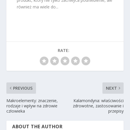
produkt, który nie tylko zachwyca podniebienie, ale
również ma wiele do...
RATE:
PREVIOUS
NEXT
Makroelementy: znaczenie,
Kalamondyna: właściwości
rodzaje i wpływ na zdrowie
zdrowotne, zastosowanie i
człowieka
przepisy
ABOUT THE AUTHOR