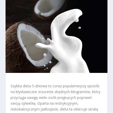
Szybka dieta 5-dniowa to coraz popularniejszy sposób
na błyskawiczne zrzucenie zbędnych kilogramów, który
przyciąga uwagę wielu osób pragnących poprawić
swoją sylwetkę. Oparta na restrykcyjnym,
niskokalorycznym jadłospisie, dieta ta obiecuje utratę