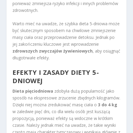
ponieważ zmniejsza ryzyko infekcji i innych problemów
zdrowotnych.
Warto mieć na uwadze, że szybka dieta 5-dniowa może
być skutecznym sposobem na chwilowe zmniejszenie
masy ciała oraz przeprowadzenie detoksu. Jednak po
jej zakończeniu kluczowe jest wprowadzenie
zdrowszych zwyczajów żywieniowych
, aby osiągnąć
długotrwałe efekty.
EFEKTY I
ZASADY DIETY
5-
DNIOWEJ
Dieta pięciodniowa
zdobyła dużą popularność jako
sposób na ekspresowe zrzucenie zbędnych kilogramów.
Dzięki niej można zredukować masę ciała o
3 do 4 kg
w zaledwie pięć dni, co dla wielu osób jest kuszącą
propozycją, ponieważ efekty są widoczne w krótkim
czasie. Należy jednak mieć na uwadze, że takie wyniki
często mają charakter tymczasowy i wynikają głównie z