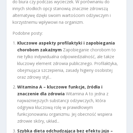
do biura czy podczas wycieczek. W porównaniu do
innych słodkich opcji stanowią znacznie zdrowszą
alternatywę dzięki swoim wartościom odżywczym i
korzystnemu wpływowi na organizm.
Podobne posty:
Kluczowe aspekty profilaktyki i zapobiegania
chorobom zakaźnym
Zapobieganie chorobom to
nie tylko indywidualna odpowiedzialność, ale także
kluczowy element zdrowia publicznego. Profilaktyka,
obejmująca szczepienia, zasady higieny osobistej
oraz zdrowy styl...
Witamina A – kluczowe funkcje, źródła i
znaczenie dla zdrowia
Witamina A to jedna z
najważniejszych substancji odżywczych, która
odgrywa kluczową rolę w prawidłowym
funkcjonowaniu organizmu. Jej obecność wspiera
zdrowie skóry, układ...
Szybka dieta odchudzająca bez efektu jojo –