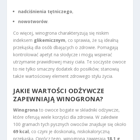
nadciśnienia tętniczego
,
nowotworów
.
Co więcej, winogrona charakteryzują się niskim
indeksem
glikemicznym
, co sprawia, że są idealną
przekąską dla osób dbających o zdrowie. Pomagają
kontrolować apetyt na słodycze i mogą wspierać
utrzymanie prawidłowej masy ciała. Te soczyste owoce
to nie tylko smaczny dodatek do posiłków; stanowią
także wartościowy element zdrowego stylu życia.
JAKIE WARTOŚCI ODŻYWCZE
ZAPEWNIAJĄ WINOGRONA?
Winogrona
to owoce bogate w składniki odżywcze,
które oferują wiele korzyści dla zdrowia. W zaledwie
100 gramach tych pysznych owoców znajduje się około
69 kcal
, co czyni je doskonałą, niskokaloryczną
przekąską. Oprócz tego, winogrona zawierają
18,1 g