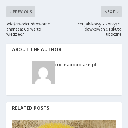
PREVIOUS
NEXT
Właściwości zdrowotne
Ocet jabłkowy – korzyści,
ananasa: Co warto
dawkowanie i skutki
wiedzieć?
uboczne
ABOUT THE AUTHOR
cucinapopolare.pl
RELATED POSTS