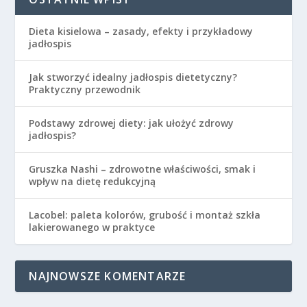
Dieta kisielowa – zasady, efekty i przykładowy
jadłospis
Jak stworzyć idealny jadłospis dietetyczny?
Praktyczny przewodnik
Podstawy zdrowej diety: jak ułożyć zdrowy
jadłospis?
Gruszka Nashi – zdrowotne właściwości, smak i
wpływ na dietę redukcyjną
Lacobel: paleta kolorów, grubość i montaż szkła
lakierowanego w praktyce
NAJNOWSZE KOMENTARZE