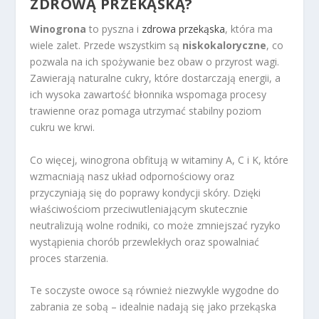
ZDROWĄ PRZEKĄSKĄ?
Winogrona
to pyszna i
zdrowa przekąska
, która ma
wiele zalet. Przede wszystkim są
niskokaloryczne
, co
pozwala na ich spożywanie bez obaw o przyrost wagi.
Zawierają naturalne cukry, które dostarczają energii, a
ich wysoka zawartość błonnika wspomaga procesy
trawienne oraz pomaga utrzymać stabilny poziom
cukru we krwi.
Co więcej, winogrona obfitują w witaminy A, C i K, które
wzmacniają nasz układ odpornościowy oraz
przyczyniają się do poprawy kondycji skóry. Dzięki
właściwościom przeciwutleniającym skutecznie
neutralizują wolne rodniki, co może zmniejszać ryzyko
wystąpienia chorób przewlekłych oraz spowalniać
proces starzenia.
Te soczyste owoce są również niezwykle wygodne do
zabrania ze sobą – idealnie nadają się jako przekąska