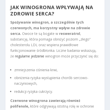
JAK WINOGRONA WPŁYWAJĄ NA
ZDROWIE SERCA?
Spożywanie winogron, a szczególnie tych
czerwonych, ma korzystny wpływ na zdrowie
serca.
Owoce te są bogate w
resweratrol
,
substancję, która pomaga obniżyć poziom „złego”
cholesterolu LDL oraz wspiera prawidłowe
funkcjonowanie śródbłonka. Liczne badania wskazują,
że
regularne jedzenie
winogron może przyczynić się do:
zmniejszenia ciśnienia krwi,
obniżenia ryzyka wystąpienia chorób sercowo-
naczyniowych,
redukcji ryzyka cukrzycy.
Czerwone winogrona zawierają również
polifenole,
które odgrywają istotną rolę w ochronie