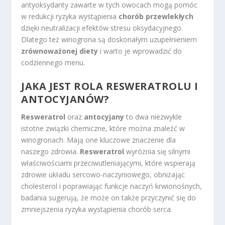
antyoksydanty zawarte w tych owocach mogą pomóc
w redukcji ryzyka wystąpienia
chorób przewlekłych
dzięki neutralizacji efektów stresu oksydacyjnego.
Dlatego też winogrona są doskonałym uzupełnieniem
zrównoważonej diety
i warto je wprowadzić do
codziennego menu.
JAKA JEST ROLA RESWERATROLU I
ANTOCYJANÓW?
Resweratrol
oraz
antocyjany
to dwa niezwykle
istotne związki chemiczne, które można znaleźć w
winogronach. Mają one kluczowe znaczenie dla
naszego zdrowia.
Resweratrol
wyróżnia się silnymi
właściwościami przeciwutleniającymi, które wspierają
zdrowie układu sercowo-naczyniowego, obniżając
cholesterol i poprawiając funkcje naczyń krwionośnych,
badania sugerują, że może on także przyczynić się do
zmniejszenia ryzyka wystąpienia chorób serca.