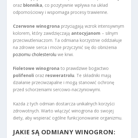
oraz
błonnika
, co pozytywnie wpływa na układ
odpornościowy i wspomaga procesy trawienne.
Czerwone winogrona
przyciągają wzrok intensywnym
kolorem, który zawdzięczają
antocyjanom
– silnym
przeciwutleniaczom. Ta odmiana korzystnie oddziałuje
na zdrowie serca i może przyczynić się do obniżenia
poziomu cholesterolu
we krwi.
Fioletowe winogrona
to prawdziwe bogactwo
polifenoli
oraz
resweratrolu
. Te składniki mają
działanie przeciwzapalne i mogą stanowić ochronę
przed schorzeniami sercowo-naczyniowymi.
Każda z tych odmian dostarcza unikalnych korzyści
zdrowotnych. Warto włączyć winogrona do swojej
diety, aby wspierać ogólne funkcjonowanie organizmu.
JAKIE SĄ ODMIANY WINOGRON: