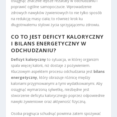
osiągnąć znacznie lepsze rezultaty w odchudzaniu i
poprawić ogólne samopoczucie. Wprowadzenie
zdrowych nawyków żywieniowych to nie tylko sposób
na redukcję masy ciała; to również krok ku
długotrwałemu stylowi życia sprzyjającemu zdrowiu.
CO TO JEST DEFICYT KALORYCZNY
I BILANS ENERGETYCZNY W
ODCHUDZANIU?
Deficyt kaloryczny
to sytuacja, w której organizm
spala więcej kalorii, niż dostaje z pożywieniem.
Kluczowym aspektem procesu odchudzania jest
bilans
energetyczny
, który obrazuje różnicę między
kaloriami przyjmowanymi a tymi wydatkowanymi. Aby
osiągnąć wymarzoną sylwetkę, niezbędne jest
stworzenie deficytu kalorycznego poprzez odpowiednie
nawyki żywieniowe oraz aktywność fizyczną.
Osoba pragnąca schudnąć powinna zatem spożywać