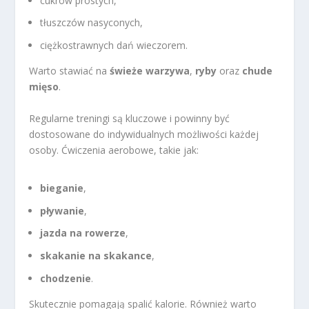
cukrów prostych,
tłuszczów nasyconych,
ciężkostrawnych dań wieczorem.
Warto stawiać na
świeże warzywa
,
ryby
oraz
chude
mięso
.
Regularne treningi są kluczowe i powinny być
dostosowane do indywidualnych możliwości każdej
osoby. Ćwiczenia aerobowe, takie jak:
bieganie
,
pływanie
,
jazda na rowerze
,
skakanie na skakance
,
chodzenie
.
Skutecznie pomagają spalić kalorie. Również warto