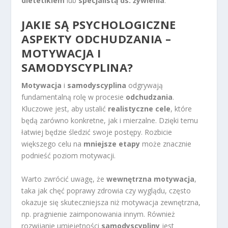
dietetikiem
lub
specjalistą ds. żywienia
.
JAKIE SĄ PSYCHOLOGICZNE
ASPEKTY ODCHUDZANIA –
MOTYWACJA I
SAMODYSCYPLINA?
Motywacja
i
samodyscyplina
odgrywają
fundamentalną rolę w procesie
odchudzania
.
Kluczowe jest, aby ustalić
realistyczne cele
, które
będą zarówno konkretne, jak i mierzalne. Dzięki temu
łatwiej będzie śledzić swoje postępy. Rozbicie
większego celu na
mniejsze etapy
może znacznie
podnieść poziom motywacji.
Warto zwrócić uwagę, że
wewnętrzna motywacja
,
taka jak chęć poprawy zdrowia czy wyglądu, często
okazuje się skuteczniejsza niż motywacja zewnętrzna,
np. pragnienie zaimponowania innym. Również
rozwijanie umiejętności
samodyscypliny
jest