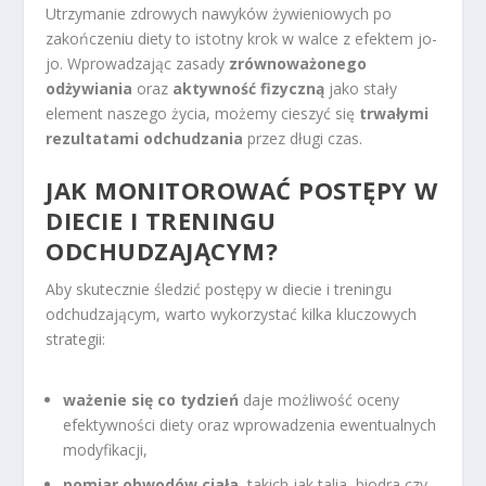
Utrzymanie zdrowych nawyków żywieniowych po
zakończeniu diety to istotny krok w walce z efektem jo-
jo. Wprowadzając zasady
zrównoważonego
odżywiania
oraz
aktywność fizyczną
jako stały
element naszego życia, możemy cieszyć się
trwałymi
rezultatami odchudzania
przez długi czas.
JAK MONITOROWAĆ POSTĘPY W
DIECIE I TRENINGU
ODCHUDZAJĄCYM?
Aby skutecznie śledzić postępy w diecie i treningu
odchudzającym, warto wykorzystać kilka kluczowych
strategii:
ważenie się co tydzień
daje możliwość oceny
efektywności diety oraz wprowadzenia ewentualnych
modyfikacji,
pomiar obwodów ciała
, takich jak talia, biodra czy