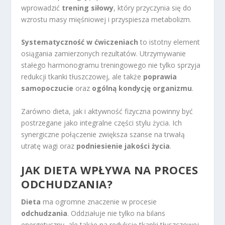
wprowadzić
trening siłowy
, który przyczynia się do
wzrostu masy mięśniowej i przyspiesza metabolizm.
Systematyczność w ćwiczeniach
to istotny element
osiągania zamierzonych rezultatów. Utrzymywanie
stałego harmonogramu treningowego nie tylko sprzyja
redukcji tkanki tłuszczowej, ale także
poprawia
samopoczucie
oraz
ogólną kondycję organizmu
.
Zarówno dieta, jak i aktywność fizyczna powinny być
postrzegane jako integralne części stylu życia. Ich
synergiczne połączenie zwiększa szanse na trwałą
utratę wagi oraz
podniesienie jakości życia
.
JAK DIETA WPŁYWA NA PROCES
ODCHUDZANIA?
Dieta
ma ogromne znaczenie w procesie
odchudzania
. Oddziałuje nie tylko na bilans
energetyczny, ale także na redukcję tkanki tłuszczowej.