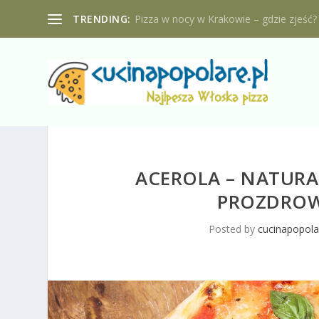
TRENDING:
Pizza w nocy w Krakowie – gdzie zjeść?
ACEROLA – NATURAL
PROZDROW
Posted by
cucinapopola