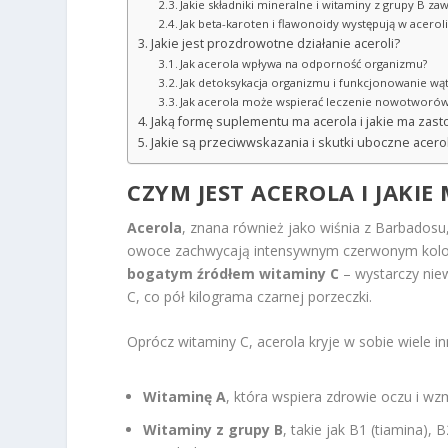
Jakie składniki mineralne i witaminy z grupy B za
Jak beta-karoten i flawonoidy występują w aceroli
Jakie jest prozdrowotne działanie aceroli?
Jak acerola wpływa na odporność organizmu?
Jak detoksykacja organizmu i funkcjonowanie wą
Jak acerola może wspierać leczenie nowotworów 
Jaką formę suplementu ma acerola i jakie ma zas
Jakie są przeciwwskazania i skutki uboczne acerol
CZYM JEST ACEROLA I JAKI
Acerola
, znana również jako wiśnia z Barbadosu
owoce zachwycają intensywnym czerwonym kolo
bogatym źródłem witaminy C
– wystarczy nie
C, co pół kilograma czarnej porzeczki.
Oprócz witaminy C, acerola kryje w sobie wiele 
Witaminę A
, która wspiera zdrowie oczu i w
Witaminy z grupy B
, takie jak B1 (tiamina),