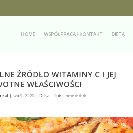
HOME
WSPÓŁPRACA I KONTAKT
DIETA
NE ŹRÓDŁO WITAMINY C I JEJ
OTNE WŁAŚCIWOŚCI
re.pl
|
kwi 9, 2025
|
Dieta
|
0
|