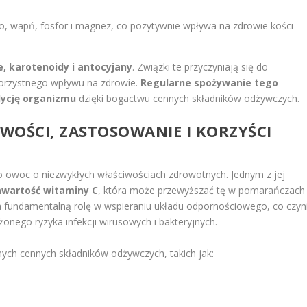
zo, wapń, fosfor i magnez, co pozytywnie wpływa na zdrowie kości
e, karotenoidy i antocyjany
. Związki te przyczyniają się do
 korzystnego wpływu na zdrowie.
Regularne spożywanie tego
ycję organizmu
dzięki bogactwu cennych składników odżywczych.
IWOŚCI, ZASTOSOWANIE I KORZYŚCI
to owoc o niezwykłych właściwościach zdrowotnych. Jednym z jej
wartość witaminy C
, która może przewyższać tę w pomarańczach
a fundamentalną rolę w wspieraniu układu odpornościowego, co czyn
ego ryzyka infekcji wirusowych i bakteryjnych.
nych cennych składników odżywczych, takich jak: