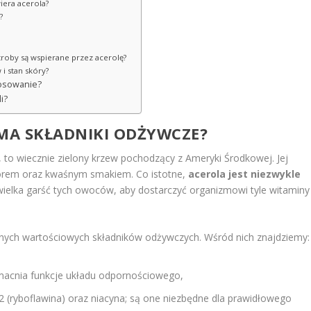
wiera acerola?
?
troby są wspierane przez acerolę?
i stan skóry?
tosowanie?
i?
E MA SKŁADNIKI ODŻYWCZE?
, to wiecznie zielony krzew pochodzący z Ameryki Środkowej. Jej
rem oraz kwaśnym smakiem. Co istotne,
acerola jest niezwykle
wielka garść tych owoców, aby dostarczyć organizmowi tyle witaminy
innych wartościowych składników odżywczych. Wśród nich znajdziemy:
zmacnia funkcje układu odpornościowego,
 B2 (ryboflawina) oraz niacyna; są one niezbędne dla prawidłowego