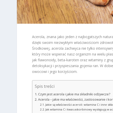
Acerola, znana jako jeden z najbogatszych natura
dzięki swoim niezwykłym właściwościom zdrowot
Środkowej, acerola zachwyca nie tylko intensy
który może wspierać nasz organizm na wielu płas
jak flawonoidy, beta-karoten oraz witaminy z g
detoksykacji i przyspieszania gojenia ran. W dob
owocowi i jego korzyściom.
Spis treści
Czym jest acerola i jakie ma składniki odżywcze?
Acerola – jakie ma właściwości, zastosowanie i ko
Jakie są właściwości aceroli: witamina C i inne skła
Jak witamina C i kwas askorbinowy występują w ac