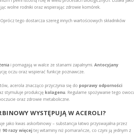
nizm i pełni istotną rolę w wielu procesach biologicznych. Działa jako
zując wolne rodniki oraz wspierając zdrowie komórek.
. Oprócz tego dostarcza szereg innych wartościowych składników
żenia
i pomagają w walce ze stanami zapalnymi.
Antocyjany
cję oczu oraz wspierać funkcje poznawcze.
ntów, acerola znacząco przyczynia się do
poprawy odporności
az stymuluje produkcję
kolagenu
. Regularne spożywanie tego owoc
oczucie oraz zdrowie metaboliczne.
ORBINOWY WYSTĘPUJĄ W ACEROLI?
je jako kwas askorbinowy – substancja łatwo przyswajalna przez
aż
90 razy więcej
tej witaminy niż pomarańcze, co czyni ją jednym z