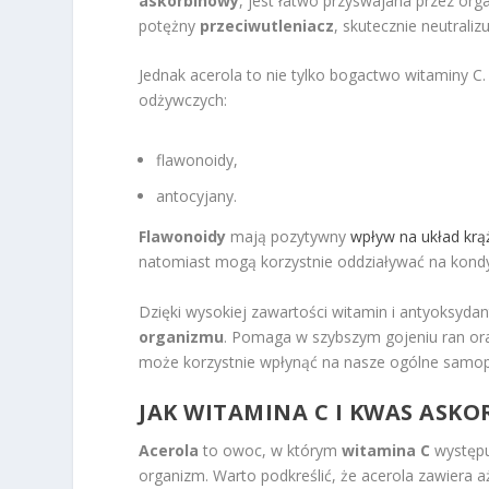
askorbinowy
, jest łatwo przyswajana przez orga
potężny
przeciwutleniacz
, skutecznie neutrali
Jednak acerola to nie tylko bogactwo witaminy C
odżywczych:
flawonoidy,
antocyjany.
Flawonoidy
mają pozytywny
wpływ na układ krą
natomiast mogą korzystnie oddziaływać na kondy
Dzięki wysokiej zawartości witamin i antyoksyda
organizmu
. Pomaga w szybszym gojeniu ran or
może korzystnie wpłynąć na nasze ogólne samop
JAK WITAMINA C I KWAS ASK
Acerola
to owoc, w którym
witamina C
występu
organizm. Warto podkreślić, że acerola zawiera 