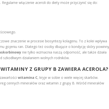
 Regularne włączenie aceroli do diety może przyczynić się do:
ościowego.
zowe znaczenie w procesie biosyntezy kolagenu. To z kolei wpływa
emu gojeniu ran. Dlatego też osoby dbające o kondycję skóry powinn
askorbinowy
nie tylko wzmacnia naszą odporność, ale także działa
ed szkodliwym działaniem wolnych rodników.
I WITAMINY Z GRUPY B ZAWIERA ACEROLA?
 zawartości
witamina C
, kryje w sobie o wiele więcej skarbów.
zereg cennych minerałów oraz witamin z grupy B. Wśród minerałów