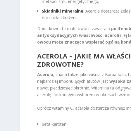
metabolizmu energetycznego,
Składniki mineralne
: Acerola dostarcza żela
oraz układ krążenia.
Dodatkowo, te małe owoce zawierają
polifenol
antyoksydacyjnych właściwości aceroli
i jej
owocu może znacząco wspierać ogólną kond
ACEROLA – JAKIE MA WŁAŚC
ZDROWOTNE?
Acerola
, znana także jako wiśnia z Barbadosu, 
najbardziej imponujących atutów jest
wysoka za
nawet pięćdziesięciokrotnie. Witamina ta odgryw
acerolę doskonałym wyborem w okresach wzmożon
Oprócz witaminy C, acerola dostarcza również in
beta-karoten,