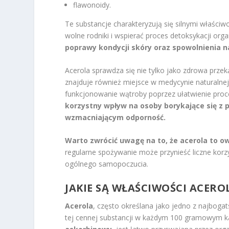
flawonoidy.
Te substancje charakteryzują się silnymi właściw
wolne rodniki i wspierać proces detoksykacji org
poprawy kondycji skóry oraz spowolnienia n
Acerola sprawdza się nie tylko jako zdrowa przek
znajduje również miejsce w medycynie naturalne
funkcjonowanie wątroby poprzez ułatwienie pro
korzystny wpływ na osoby borykające się z
wzmacniającym odporność.
Warto zwrócić uwagę na to, że acerola to ow
regularne spożywanie może przynieść liczne ko
ogólnego samopoczucia.
JAKIE SĄ WŁAŚCIWOŚCI ACEROL
Acerola
, często określana jako jedno z najboga
tej cennej substancji w każdym 100 gramowym