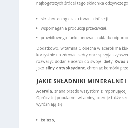
najbogatszych źródeł tego składnika odżywczego.
skr shortening czasu trwania infekcji,
wspomagania produkcji przeciwciał,
prawidłowego funkcjonowania układu odporn
Dodatkowo, witamina C obecna w aceroli ma kluc
korzystnie na zdrowie skóry oraz sprzyja szybsz
rozważyć dodanie aceroli do swojej diety.
Kwas 
jako
silny antyoksydant
, chroniąc komórki prz
JAKIE SKŁADNIKI MINERALNE 
Acerola
, znana przede wszystkim z imponującej
Oprócz tej popularnej witaminy, oferuje także s
wyróżniają się:
żelazo
,