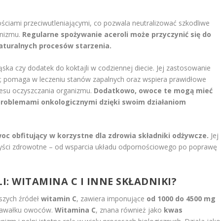
ościami przeciwutleniającymi, co pozwala neutralizować szkodliwe
anizmu.
Regularne spożywanie aceroli może przyczynić się do
aturalnych procesów starzenia.
ąska czy dodatek do koktajli w codziennej diecie. Jej zastosowanie
j; pomaga w leczeniu stanów zapalnych oraz wspiera prawidłowe
cesu oczyszczania organizmu.
Dodatkowo, owoce te mogą mieć
 problemami onkologicznymi dzięki swoim działaniom
oc obfitujący w korzystne dla zdrowia składniki odżywcze.
Jej
rzyści zdrowotne – od wsparcia układu odpornościowego po poprawę
I: WITAMINA C I INNE SKŁADNIKI?
tszych źródeł
witamin C
, zawiera imponujące
od 1000 do 4500 mg
 kawałku owoców.
Witamina C
, znana również jako
kwas