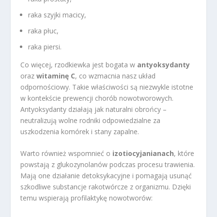
raka szyjki macicy,
raka płuc,
raka piersi.
Co więcej, rzodkiewka jest bogata w
antyoksydanty
oraz
witaminę C
, co wzmacnia nasz układ
odpornościowy. Takie właściwości są niezwykle istotne
w kontekście prewencji chorób nowotworowych.
Antyoksydanty działają jak naturalni obrońcy –
neutralizują wolne rodniki odpowiedzialne za
uszkodzenia komórek i stany zapalne.
Warto również wspomnieć o
izotiocyjanianach
, które
powstają z glukozynolanów podczas procesu trawienia.
Mają one działanie detoksykacyjne i pomagają usunąć
szkodliwe substancje rakotwórcze z organizmu. Dzięki
temu wspierają profilaktykę nowotworów: