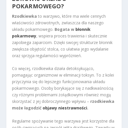
POKARMOWEGO?
Rzodkiewka
to warzywo, które ma wiele cennych
właściwości zdrowotnych, zwłaszcza dla naszego
układu pokarmowego.
Bogata w
błonnik
pokarmowy
, wspiera proces trawienia i skutecznie
zapobiega zaparciom. Dzięki swojej strukturze błonnik
zwiększa objętość stolca, co ułatwia jego wydalanie
oraz sprzyja regularności wypróżnień.
Co więcej, rzodkiewka działa detoksykująco,
pomagając organizmowi w eliminacji toksyn. To z kolei
przyczynia się do lepszego funkcjonowania układu
pokarmowego. Osoby borykające się z nadkwaśnością
czy różnymi problemami żołądkowymi również mogą
skorzystać z jej dobroczynnego wpływu –
rzodkiewka
może łagodzić
objawy niestrawności
.
Regularne spożywanie tego warzywa jest korzystne dla
osób cierpiących na zespół jelita drażliwego. Zawarty w