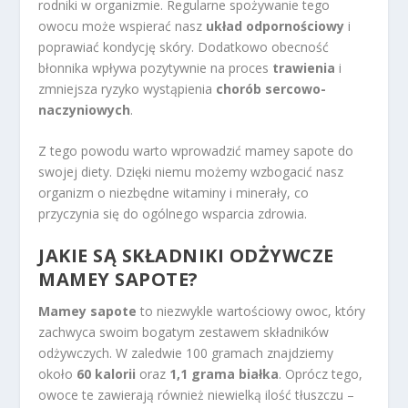
rodniki w organizmie. Regularne spożywanie tego
owocu może wspierać nasz
układ odpornościowy
i
poprawiać kondycję skóry. Dodatkowo obecność
błonnika wpływa pozytywnie na proces
trawienia
i
zmniejsza ryzyko wystąpienia
chorób sercowo-
naczyniowych
.
Z tego powodu warto wprowadzić mamey sapote do
swojej diety. Dzięki niemu możemy wzbogacić nasz
organizm o niezbędne witaminy i minerały, co
przyczynia się do ogólnego wsparcia zdrowia.
JAKIE SĄ SKŁADNIKI ODŻYWCZE
MAMEY SAPOTE?
Mamey sapote
to niezwykle wartościowy owoc, który
zachwyca swoim bogatym zestawem składników
odżywczych. W zaledwie 100 gramach znajdziemy
około
60 kalorii
oraz
1,1 grama białka
. Oprócz tego,
owoce te zawierają również niewielką ilość tłuszczu –