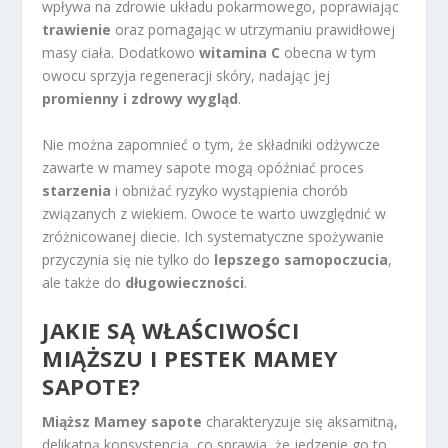
wpływa na zdrowie układu pokarmowego, poprawiając
trawienie
oraz pomagając w utrzymaniu prawidłowej
masy ciała. Dodatkowo
witamina C
obecna w tym
owocu sprzyja regeneracji skóry, nadając jej
promienny i zdrowy wygląd
.
Nie można zapomnieć o tym, że składniki odżywcze
zawarte w mamey sapote mogą opóźniać proces
starzenia
i obniżać ryzyko wystąpienia chorób
związanych z wiekiem. Owoce te warto uwzględnić w
zróżnicowanej diecie. Ich systematyczne spożywanie
przyczynia się nie tylko do
lepszego samopoczucia
,
ale także do
długowieczności
.
JAKIE SĄ WŁAŚCIWOŚCI
MIĄŻSZU I PESTEK MAMEY
SAPOTE?
Miąższ Mamey sapote
charakteryzuje się aksamitną,
delikatną konsystencją, co sprawia, że jedzenie go to