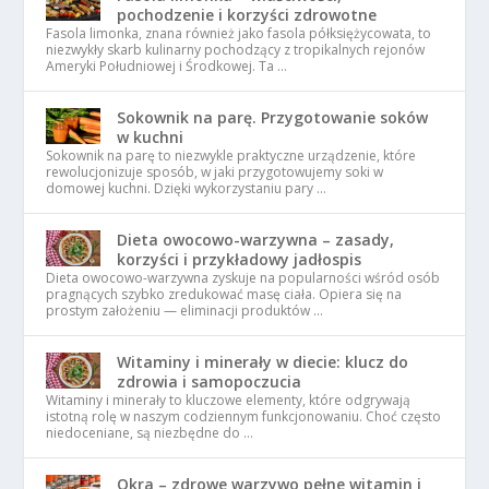
pochodzenie i korzyści zdrowotne
Fasola limonka, znana również jako fasola półksiężycowata, to
niezwykły skarb kulinarny pochodzący z tropikalnych rejonów
Ameryki Południowej i Środkowej. Ta …
Sokownik na parę. Przygotowanie soków
w kuchni
Sokownik na parę to niezwykle praktyczne urządzenie, które
rewolucjonizuje sposób, w jaki przygotowujemy soki w
domowej kuchni. Dzięki wykorzystaniu pary …
Dieta owocowo-warzywna – zasady,
korzyści i przykładowy jadłospis
Dieta owocowo-warzywna zyskuje na popularności wśród osób
pragnących szybko zredukować masę ciała. Opiera się na
prostym założeniu — eliminacji produktów …
Witaminy i minerały w diecie: klucz do
zdrowia i samopoczucia
Witaminy i minerały to kluczowe elementy, które odgrywają
istotną rolę w naszym codziennym funkcjonowaniu. Choć często
niedoceniane, są niezbędne do …
Okra – zdrowe warzywo pełne witamin i