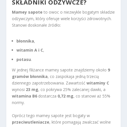
SKŁADNIKI ODŻYWCZE?
Mamey sapote
to owoc o niezwykle bogatym składzie
odżywczym, który oferuje wiele korzyści zdrowotnych.
Stanowi doskonałe źródło:
błonnika
,
witamin A i C
,
potasu
.
W jednej filiżance mamey sapote znajdziemy około
9
gramów błonnika
, co zaspokaja jedną trzecią
dziennego zapotrzebowania. Zawartość
witaminy C
wynosi
23 mg
, co pokrywa 25% zalecanej dawki, a
witamina B6
dostarcza
0,72 mg
, co stanowi aż 55%
normy.
Oprócz tego mamey sapote jest bogaty w
przeciwutleniacze
, które pomagają zwalczać wolne