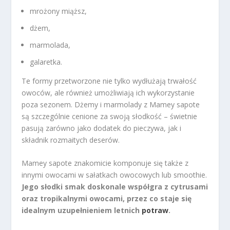
mrożony miąższ,
dżem,
marmolada,
galaretka.
Te formy przetworzone nie tylko wydłużają trwałość
owoców, ale również umożliwiają ich wykorzystanie
poza sezonem. Dżemy i marmolady z Mamey sapote
są szczególnie cenione za swoją słodkość – świetnie
pasują zarówno jako dodatek do pieczywa, jak i
składnik rozmaitych deserów.
Mamey sapote znakomicie komponuje się także z
innymi owocami w sałatkach owocowych lub smoothie.
Jego słodki smak doskonale współgra z cytrusami
oraz tropikalnymi owocami, przez co staje się
idealnym uzupełnieniem letnich
potraw
.