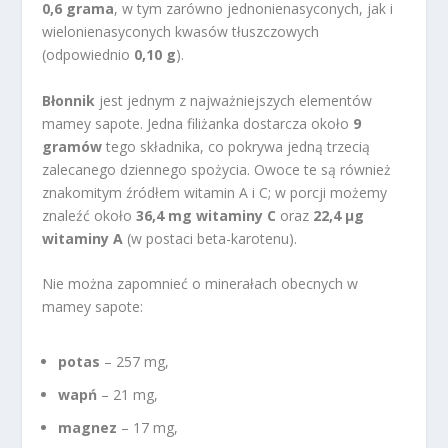
0,6 grama
, w tym zarówno jednonienasyconych, jak i
wielonienasyconych kwasów tłuszczowych
(odpowiednio
0,10 g
).
Błonnik
jest jednym z najważniejszych elementów
mamey sapote. Jedna filiżanka dostarcza około
9
gramów
tego składnika, co pokrywa jedną trzecią
zalecanego dziennego spożycia. Owoce te są również
znakomitym źródłem witamin A i C; w porcji możemy
znaleźć około
36,4 mg witaminy C
oraz
22,4 µg
witaminy A
(w postaci beta-karotenu).
Nie można zapomnieć o minerałach obecnych w
mamey sapote:
potas
– 257 mg,
wapń
– 21 mg,
magnez
– 17 mg,