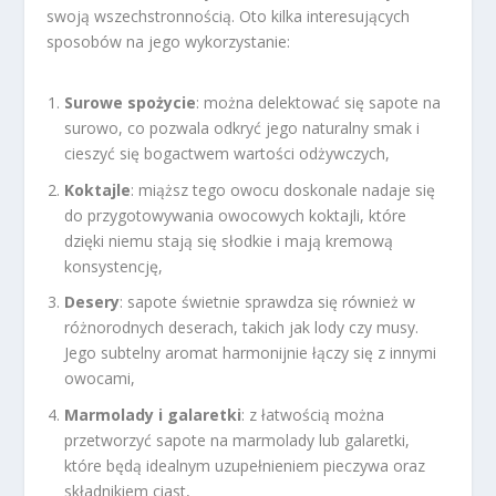
swoją wszechstronnością. Oto kilka interesujących
sposobów na jego wykorzystanie:
Surowe spożycie
: można delektować się sapote na
surowo, co pozwala odkryć jego naturalny smak i
cieszyć się bogactwem wartości odżywczych,
Koktajle
: miąższ tego owocu doskonale nadaje się
do przygotowywania owocowych koktajli, które
dzięki niemu stają się słodkie i mają kremową
konsystencję,
Desery
: sapote świetnie sprawdza się również w
różnorodnych deserach, takich jak lody czy musy.
Jego subtelny aromat harmonijnie łączy się z innymi
owocami,
Marmolady i galaretki
: z łatwością można
przetworzyć sapote na marmolady lub galaretki,
które będą idealnym uzupełnieniem pieczywa oraz
składnikiem ciast,