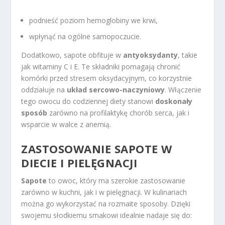
podnieść poziom hemoglobiny we krwi,
wpłynąć na ogólne samopoczucie.
Dodatkowo, sapote obfituje w
antyoksydanty
, takie
jak witaminy C i E. Te składniki pomagają chronić
komórki przed stresem oksydacyjnym, co korzystnie
oddziałuje na
układ sercowo-naczyniowy
. Włączenie
tego owocu do codziennej diety stanowi
doskonały
sposób
zarówno na profilaktykę chorób serca, jak i
wsparcie w walce z anemią.
ZASTOSOWANIE SAPOTE W
DIECIE I PIELĘGNACJI
Sapote
to owoc, który ma szerokie zastosowanie
zarówno w kuchni, jak i w pielęgnacji. W kulinariach
można go wykorzystać na rozmaite sposoby. Dzięki
swojemu słodkiemu smakowi idealnie nadaje się do: