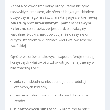
Sapote
to owoc tropikalny, który urzeka nie tylko
niezwykłym smakiem, ale również bogatym składem
odżywczym. Jego miąższ charakteryzuje się
kremową
teksturą
oraz
intensywnym, pomarańczowym
kolorem
, co sprawia, że jest bardzo atrakcyjny
wizualnie. Słodki smak powoduje, że cieszy się on
dużym uznaniem w kuchniach wielu krajów Ameryki
Łacińskiej.
Oprócz walorów smakowych, sapote oferuje szereg
korzystnych właściwości zdrowotnych. Znajdziemy w
nim znaczną ilość:
żelaza
– składnika niezbędnego do produkcji
czerwonych krwinek,
fosforu
– kluczowego dla zdrowych kości oraz
zębów.
bioaktywnych substancji
– które mogą mieć