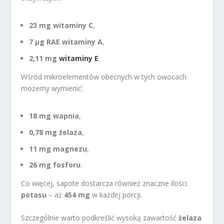
23 mg witaminy C
,
7 µg RAE witaminy A
,
2,11 mg
witaminy E
.
Wśród mikroelementów obecnych w tych owocach
możemy wymienić:
18 mg wapnia
,
0,78 mg żelaza
,
11 mg magnezu
,
26 mg fosforu
.
Co więcej, sapote dostarcza również znaczne ilości
potasu
– aż
454 mg
w każdej porcji.
Szczególnie warto podkreślić wysoką zawartość
żelaza