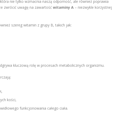
 która nie tylko wzmacnia naszą odporność, ale również poprawia
że zwrócić uwagę na zawartość
witaminy A
– niezwykle korzystnej
ież szereg witamin z grupy B, takich jak:
y odgrywa kluczową rolę w procesach metabolicznych organizmu.
rczają:
i,
ych kości,
prawidłowego funkcjonowania całego ciała.