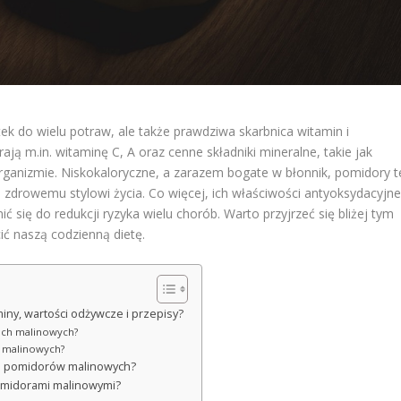
k do wielu potraw, ale także prawdziwa skarbnica witamin i
ją m.in. witaminę C, A oraz cenne składniki mineralne, takie jak
rganizmie. Niskokaloryczne, a zarazem bogate w błonnik, pomidory t
 zdrowemu stylowi życia. Co więcej, ich właściwości antyoksydacyjne
ć się do redukcji ryzyka wielu chorób. Warto przyjrzeć się bliżej tym
ć naszą codzienną dietę.
iny, wartości odżywcze i przepisy?
rach malinowych?
w malinowych?
ia pomidorów malinowych?
pomidorami malinowymi?