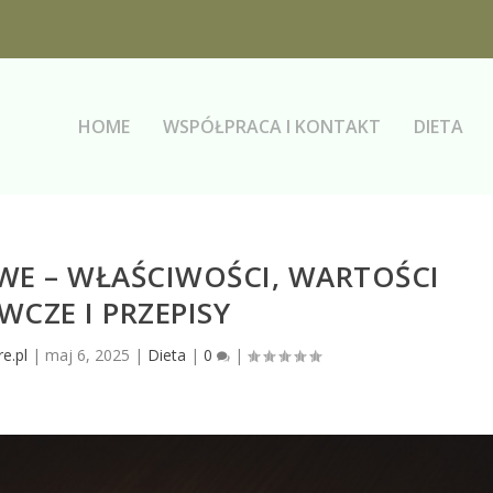
HOME
WSPÓŁPRACA I KONTAKT
DIETA
E – WŁAŚCIWOŚCI, WARTOŚCI
CZE I PRZEPISY
e.pl
|
maj 6, 2025
|
Dieta
|
0
|