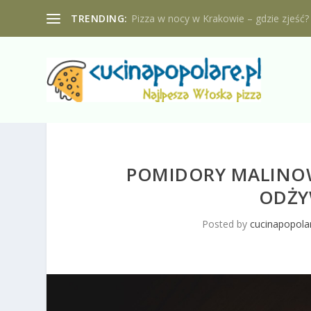
TRENDING:
Pizza w nocy w Krakowie – gdzie zjeść?
POMIDORY MALINOW
ODŻYW
Posted by
cucinapopolar