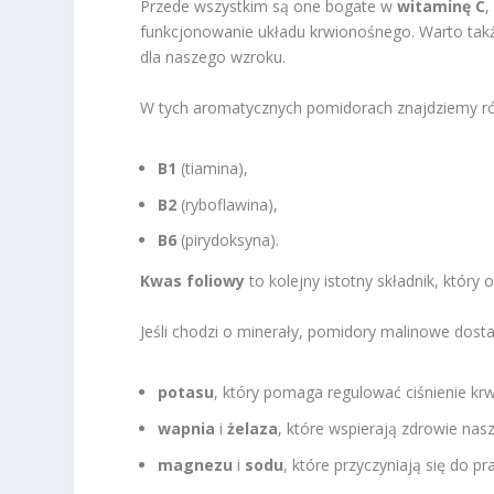
Przede wszystkim są one bogate w
witaminę C
,
funkcjonowanie układu krwionośnego. Warto tak
dla naszego wzroku.
W tych aromatycznych pomidorach znajdziemy równ
B1
(tiamina),
B2
(ryboflawina),
B6
(pirydoksyna).
Kwas foliowy
to kolejny istotny składnik, któr
Jeśli chodzi o minerały, pomidory malinowe dosta
potasu
, który pomaga regulować ciśnienie krw
wapnia
i
żelaza
, które wspierają zdrowie nasz
magnezu
i
sodu
, które przyczyniają się do 