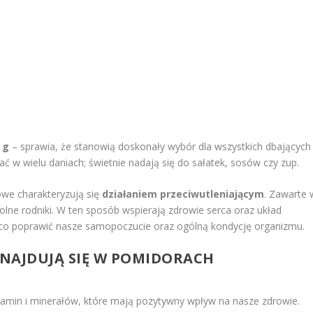
 g
– sprawia, że stanowią doskonały wybór dla wszystkich dbających
 w wielu daniach; świetnie nadają się do sałatek, sosów czy zup.
we charakteryzują się
działaniem przeciwutleniającym
. Zawarte 
wolne rodniki. W ten sposób wspierają zdrowie serca oraz układ
ąco poprawić nasze samopoczucie oraz ogólną kondycję organizmu.
ZNAJDUJĄ SIĘ W POMIDORACH
tamin i minerałów, które mają pozytywny wpływ na nasze zdrowie.