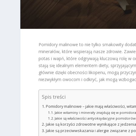
Pomidory malinowe to nie tylko smakowity dodate
minerałów, które wspierają nasze zdrowie. Zawiera
potas i wapń, które odgrywają kluczową rolę w o
stają się idealnym elementem diety, sprzyjającym
głównie dzięki obecności likopenu, mogą przyczyni
niezwykłym owocom i odkryć, jak mogą wzbogaci
Spis treści
Pomidory malinowe – jakie mają właściwości, witam
Jakie witaminy i minerały znajdują się w pomido
Jakie są właściwości antyoksydacyjne pomidoró
Jakie są korzyści zdrowotne wynikające z jedzen
Jakie są przeciwwskazania i alergie związane z 