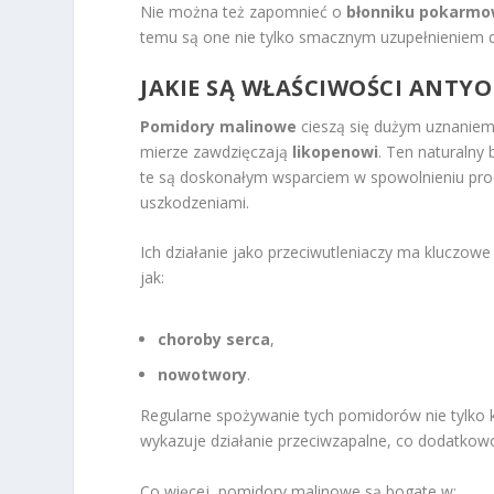
Nie można też zapomnieć o
błonniku pokarm
temu są one nie tylko smacznym uzupełnieniem d
JAKIE SĄ WŁAŚCIWOŚCI ANT
Pomidory malinowe
cieszą się dużym uznaniem
mierze zawdzięczają
likopenowi
. Ten naturalny 
te są doskonałym wsparciem w spowolnieniu pro
uszkodzeniami.
Ich działanie jako przeciwutleniaczy ma kluczowe
jak:
choroby serca
,
nowotwory
.
Regularne spożywanie tych pomidorów nie tylko 
wykazuje działanie przeciwzapalne, co dodatkow
Co więcej, pomidory malinowe są bogate w: