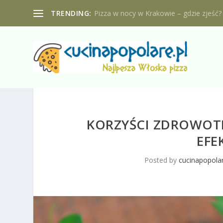
TRENDING:
Pizza w nocy w Krakowie – gdzie zjeść?
KORZYŚCI ZDROWOTNE
EFE
Posted by
cucinapopolar