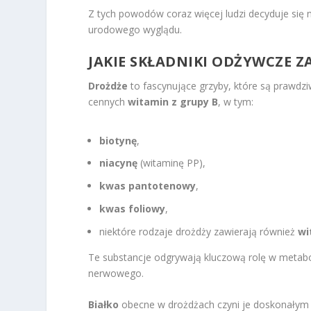
Z tych powodów coraz więcej ludzi decyduje się 
urodowego wyglądu.
JAKIE SKŁADNIKI ODŻYWCZE 
Drożdże
to fascynujące grzyby, które są prawdz
cennych
witamin z grupy B
, w tym:
biotynę
,
niacynę
(witaminę PP),
kwas pantotenowy
,
kwas foliowy
,
niektóre rodzaje drożdży zawierają również
wi
Te substancje odgrywają kluczową rolę w metabo
nerwowego.
Białko
obecne w drożdżach czyni je doskonałym ź