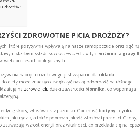
 paznokci?
ia drożdży?
ORZYŚCI ZDROWOTNE PICIA DROŻDŻY?
nych, które pozytywnie wpływają na nasze samopoczucie oraz ogólną
wdziwym skarbem składników odżywczych, w tym
witamin z grupy B
w wielu procesach biologicznych.
pożywania napoju drożdżowego jest wsparcie dla
układu
o do diety może znacząco zwiększyć naszą odporność na różnego
ddziałują na
zdrowie jelit
dzięki zawartości
błonnika
, co wspomaga
akteryjną.
ondycję skóry, włosów oraz paznokci. Obecność
biotyny
i
cynku
akich jak trądzik, a także poprawia jakość włosów i paznokci. Osoby,
o zauważają wzrost energii oraz witalności, co przekłada się na lepsz