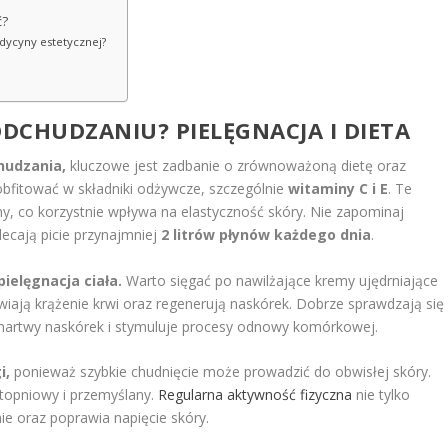
ć?
edycyny estetycznej?
ODCHUDZANIU? PIELĘGNACJA I DIETA
hudzania,
kluczowe jest zadbanie o zrównoważoną dietę oraz
obfitować w składniki odżywcze, szczególnie
witaminy C i E
. Te
ny, co korzystnie wpływa na elastyczność skóry. Nie zapominaj
ecają picie przynajmniej
2 litrów płynów każdego dnia
.
elęgnacja ciała.
Warto sięgać po nawilżające kremy ujędrniające
ają krążenie krwi oraz regenerują naskórek. Dobrze sprawdzają się
 martwy naskórek i stymuluje procesy odnowy komórkowej.
i,
ponieważ szybkie chudnięcie może prowadzić do obwisłej skóry.
stopniowy i przemyślany.
Regularna aktywność fizyczna
nie tylko
nie oraz poprawia napięcie skóry.