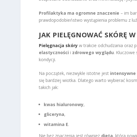
Profilaktyka ma ogromne znaczenie
– im bar
prawdopodobieństwo wystąpienia problemu z luźn
JAK PIELĘGNOWAĆ SKÓRĘ W 
Pielęgnacja skóry
w trakcie odchudzania oraz 
elastyczności
i
zdrowego wyglądu
. Kluczowe
kondycji.
Na początek, niezwykle istotne jest
intensywne 
się bardziej wiotka. Dlatego warto wybierać kos
takich jak:
kwas hialuronowy
,
gliceryna
,
witamina E
.
Nie bez znaczenia jest również
dieta
, która pow