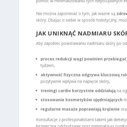
pomóc w minimalizowaniu tych niepożądanych e
Nie można zapominać o tym, jak ważne są
zdro
skóry. Dbając o siebie w sposób holistyczny, mo
JAK UNIKNĄĆ NADMIARU SKÓ
Aby zapobiec powstawaniu nadmiaru skóry po odch
proces redukcji wagi powinien przebiegać
tydzień,
aktywność fizyczna odgrywa kluczową rol
pozytywnie wpływa na napięcie skóry,
treningi cardio korzystnie oddziałują
na og
stosowanie kosmetyków ujędrniających
mo
regularne masaże poprawiają krążenie
ora
Konsultacje z profesjonalistami takimi jak dietet
bezpieczne odchudzanie oraz minimalizują ryzyko