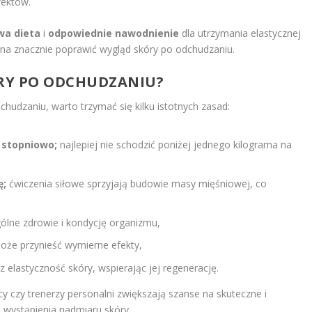
fektów.
wa dieta
i
odpowiednie nawodnienie
dla utrzymania elastycznej
żna znacznie poprawić wygląd skóry po odchudzaniu.
RY PO ODCHUDZANIU?
udzaniu, warto trzymać się kilku istotnych zasad:
 stopniowo;
najlepiej nie schodzić poniżej jednego kilograma na
ę;
ćwiczenia siłowe sprzyjają budowie masy mięśniowej, co
ólne zdrowie i kondycję organizmu,
że przynieść wymierne efekty,
z elastyczność skóry, wspierając jej regenerację.
ycy czy trenerzy personalni zwiększają szanse na skuteczne i
 wystąpienia nadmiaru skóry.