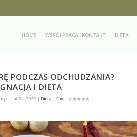
HOME
WSPÓŁPRACA I KONTAKT
DIETA
ÓRĘ PODCZAS ODCHUDZANIA?
ĘGNACJA I DIETA
e.pl
|
lut 24, 2025
|
Dieta
|
0
|