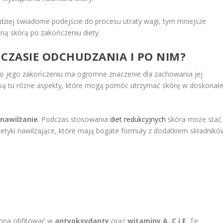
dziej świadome podejście do procesu utraty wagi, tym mniejsze
ą skórą po zakończeniu diety.
CZASIE ODCHUDZANIA I PO NIM?
po jego zakończeniu ma ogromne znaczenie dla zachowania jej
 są tu różne aspekty, które mogą pomóc utrzymać skórę w doskonałe
nawilżanie
. Podczas stosowania
diet redukcyjnych
skóra może stać
metyki nawilżające, które mają bogate formuły z dodatkiem składnikó
inna obfitować w
antyoksydanty
oraz
witaminy A, C i E
. Te