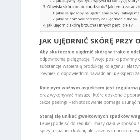
Jak aktywny tryb życia wpływa na kondycję skóry?
Obwisła skóra po odchudzaniu? Jak temu zaradzi
Jakie są sposoby na ujędrnienie skóry: zabiegi m
Jakie są domowe sposoby na ujędrnienie skóry?
Jak ujędrnić skórę brzucha i innych partii ciała?
JAK UJĘDRNIĆ SKÓRĘ PRZY 
Aby skutecznie ujędrnić skórę w trakcie odc
odpowiednią pielęgnację. Twoje posiłki powinny 
substancje wspierają produkcję kolagenu i elasty
również o odpowiednim nawadnianiu; eksperci zal
Kolejnym ważnym aspektem jest regularna pi
oraz wykonywać masaże, które doskonale poprawi
także peelingi – ich stosowanie pomaga usunąć
Staraj się unikać gwałtownych spadków wag
Lepiej podejść do redukcji masy ciała w sposób 
sprzyja spalaniu kalorii, ale także wzmacnia mięś