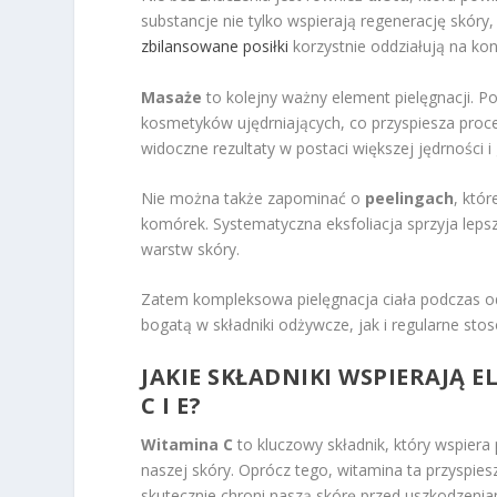
substancje nie tylko wspierają regenerację skóry
zbilansowane posiłki
korzystnie oddziałują na kon
Masaże
to kolejny ważny element pielęgnacji. 
kosmetyków ujędrniających, co przyspiesza proc
widoczne rezultaty w postaci większej jędrności i 
Nie można także zapominać o
peelingach
, któ
komórek. Systematyczna eksfoliacja sprzyja lep
warstw skóry.
Zatem kompleksowa pielęgnacja ciała podczas 
bogatą w składniki odżywcze, jak i regularne sto
JAKIE SKŁADNIKI WSPIERAJĄ 
C I E?
Witamina C
to kluczowy składnik, który wspiera
naszej skóry. Oprócz tego, witamina ta przyspies
skutecznie chroni naszą skórę przed uszkodze