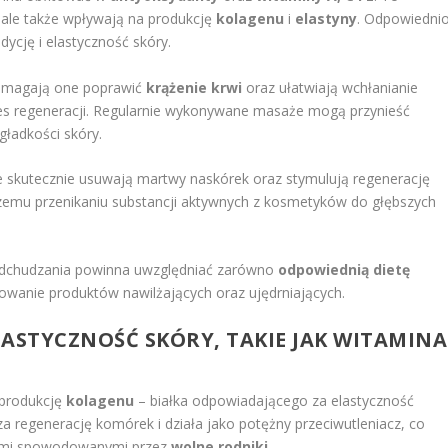
, ale także wpływają na produkcję
kolagenu
i
elastyny
. Odpowiedni
dycję i elastyczność skóry.
Pomagają one poprawić
krążenie krwi
oraz ułatwiają wchłanianie
es regeneracji. Regularnie wykonywane masaże mogą przynieść
gładkości skóry.
re skutecznie usuwają martwy naskórek oraz stymulują regenerację
szemu przenikaniu substancji aktywnych z kosmetyków do głębszych
odchudzania powinna uwzględniać zarówno
odpowiednią dietę
sowanie produktów nawilżających oraz ujędrniających.
ELASTYCZNOŚĆ SKÓRY, TAKIE JAK WITAMINA
 produkcję
kolagenu
– białka odpowiadającego za elastyczność
za regenerację komórek i działa jako potężny przeciwutleniacz, co
niami spowodowanymi przez
wolne rodniki
.