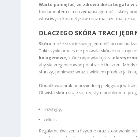
Warto pamiętać, że zdrowa dieta bogata w 
fundamentem dla utrzymania jędrności skóry pod
właściwych kosmetyków oraz masaże mają znacząc
DLACZEGO SKÓRA TRACI JĘD
Skóra
może stracić swoją jędrność po odchudzani
Taki szybki proces nie pozwala skórze na stopn
kolagenowe
, które odpowiadają za
elastyczno
aby się zregenerować po utracie tłuszczu. Młodsz
starszy, ponieważ wraz z wiekiem produkcja kola
Dodatkowo brak odpowiedniej pielęgnacji w trakc
Obwisła skóra staje się częstym problemem po gw
rozstępy,
cellulit.
Regularne ćwiczenia fizyczne oraz stosowanie 