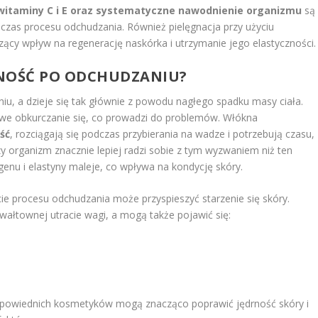
witaminy C i E oraz systematyczne nawodnienie organizmu
są
czas procesu odchudzania. Również pielęgnacja przy użyciu
y wpływ na regenerację naskórka i utrzymanie jego elastyczności.
RNOŚĆ PO ODCHUDZANIU?
u, a dzieje się tak głównie z powodu nagłego spadku masy ciała.
iowe obkurczanie się, co prowadzi do problemów. Włókna
ść
, rozciągają się podczas przybierania na wadze i potrzebują czasu,
y organizm znacznie lepiej radzi sobie z tym wyzwaniem niż ten
genu i elastyny maleje, co wpływa na kondycję skóry.
ie procesu odchudzania może przyspieszyć starzenie się skóry.
ałtownej utracie wagi, a mogą także pojawić się:
odpowiednich kosmetyków mogą znacząco poprawić jędrność skóry i