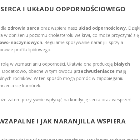
A SERCA I UKŁADU ODPORNOŚCIOWEGO
 dla
zdrowia serca
oraz wspiera nasz
układ odpornościowy
. Dzięk
a w obniżeniu poziomu cholesterolu we krwi, co może przyczynić się
cowo-naczyniowych
. Regularne spożywanie naranjilli sprzyja
rawie profilu lipidowego.
ą rolę w wzmacnianiu odporności. Ułatwia ona produkcję
białych
ami. Dodatkowo, obecne w tym owocu
przeciwutleniacze
mają
wolnych rodników. W ten sposób mogą pomóc w zapobieganiu
rzenia się komórek.
 może zatem pozytywnie wpłynąć na kondycję serca oraz wesprzeć
IWZAPALNE I JAK NARANJILLA WSPIERA