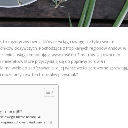
e, to egzotyczny owoc, który przyciąga uwagę nie tylko swoim
dników odżywczych. Pochodząca z tropikalnych regionów Andów, w
 w cieniu i osiąga imponującą wysokość do 3 metrów. Jej owoce, o
i minerałów, które przyczyniają się do poprawy zdrowia i
lla ma wiele do zaoferowania, a jej właściwości zdrowotne sprawiają
ci może przynieść ten tropikalny przysmak?
jne naranjilli?
ściowego niesie naranjilla?
lla wspiera zdrowy układ trawienny?