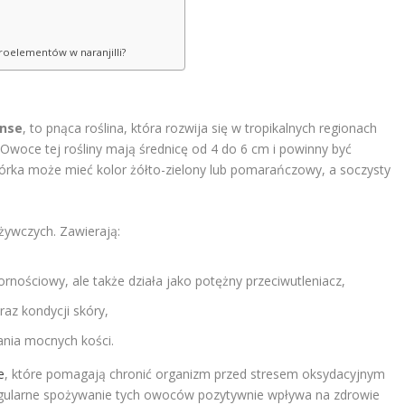
kroelementów w naranjilli?
ense
, to pnąca roślina, która rozwija się w tropikalnych regionach
Owoce tej rośliny mają średnicę od 4 do 6 cm i powinny być
skórka może mieć kolor żółto-zielony lub pomarańczowy, a soczysty
żywczych. Zawierają:
pornościowy, ale także działa jako potężny przeciwutleniacz,
az kondycji skóry,
ania mocnych kości.
e
, które pomagają chronić organizm przed stresem oksydacyjnym
gularne spożywanie tych owoców pozytywnie wpływa na zdrowie