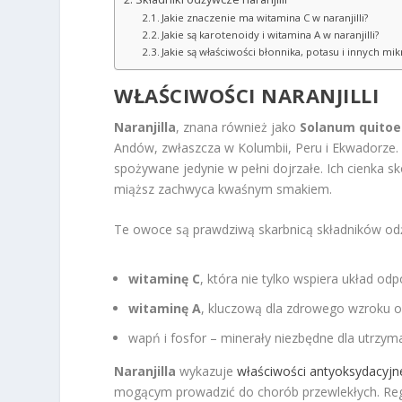
Jakie znaczenie ma witamina C w naranjilli?
Jakie są karotenoidy i witamina A w naranjilli?
Jakie są właściwości błonnika, potasu i innych mi
WŁAŚCIWOŚCI NARANJILLI
Naranjilla
, znana również jako
Solanum quito
Andów, zwłaszcza w Kolumbii, Peru i Ekwadorze. 
spożywane jedynie w pełni dojrzałe. Ich cienka 
miąższ zachwyca kwaśnym smakiem.
Te owoce są prawdziwą skarbnicą składników od
witaminę C
, która nie tylko wspiera układ od
witaminę A
, kluczową dla zdrowego wzroku or
wapń i fosfor – minerały niezbędne dla utrzym
Naranjilla
wykazuje
właściwości antyoksydacyjn
mogącym prowadzić do chorób przewlekłych. Re