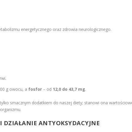
etabolizmu energetycznego oraz zdrowia neurologicznego.
rwi.
00 g owocu, a
fosfor
– od
12,0 do 43,7 mg
.
ie tylko smacznym dodatkiem do naszej diety; stanowi ona wartościow
 organizmu.
 I DZIAŁANIE ANTYOKSYDACYJNE