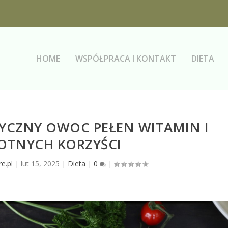
HOME
WSPÓŁPRACA I KONTAKT
DIETA
TYCZNY OWOC PEŁEN WITAMIN I
TNYCH KORZYŚCI
e.pl
|
lut 15, 2025
|
Dieta
|
0
|