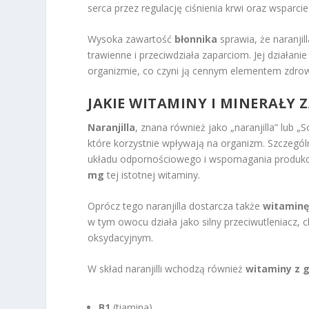
serca przez regulację ciśnienia krwi oraz wsparci
Wysoka zawartość
błonnika
sprawia, że naranji
trawienne i przeciwdziała zaparciom. Jej działa
organizmie, co czyni ją cennym elementem zdrowe
JAKIE WITAMINY I MINERAŁY 
Naranjilla
, znana również jako „naranjilla” lub
które korzystnie wpływają na organizm. Szczegól
układu odpornościowego i wspomagania produkcji
mg
tej istotnej witaminy.
Oprócz tego naranjilla dostarcza także
witaminę
w tym owocu działa jako silny przeciwutleniacz
oksydacyjnym.
W skład naranjilli wchodzą również
witaminy z 
B1
(tiamina),