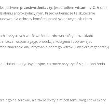
ię bogactwem
przeciwutleniaczy
. Jest źródłem
witaminy C
,
A
oraz
 działaniu antyoksydacyjnym. Przeciwutleniacze te skutecznie
t kluczowe dla ochrony komórek przed szkodliwymi skutkami
ch korzystnych właściwości dla zdrowia skóry oraz układu
tleniacza, wspomagając produkcję kolagenu i poprawiając
ne znaczenie dla utrzymania dobrego wzroku i wspiera regenerację
ją działanie antyoksydacyjne, co może przyczynić się do obniżenia
era ogólne zdrowie, ale także sprzyja młodszemu wyglądowi skóry