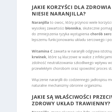
JAKIE KORZYŚCI DLA ZDROWI
NIESIE NARANJILLA?
Naranjilla
to owoc, który przynosi wiele korzyści
wysokiej zawartości
błonnika
, skutecznie pomag
do zmniejszenia ryzyka wystąpienia
chorób ser
lepszemu funkcjonowaniu układu sercowego i pop
Witamina C
zawarta w naranjilli odgrywa istotn
krwinek
, które są kluczowe w walce z infekcj
zdolność neutralizowania szkodliwego wpływu 
przewlekłym chorobom oraz spowolnić proces sta
Włączenie naranjilli do codziennego jadłospisu
naturalne mechanizmy obronne organizmu.
JAKIE SĄ WŁAŚCIWOŚCI PRZEC
ZDROWY UKŁAD TRAWIENNY?