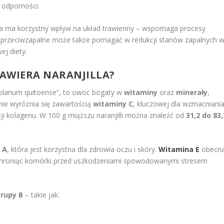
e odporności.
lla ma korzystny wpływ na układ trawienny – wspomaga procesy
nie przeciwzapalne może także pomagać w redukcji stanów zapalnych 
j diety.
ZAWIERA NARANJILLA?
 „Solanum quitoense”, to owoc bogaty w
witaminy
oraz
minerały
,
nie wyróżnia się zawartością
witaminy C
, kluczowej dla wzmacniani
 kolagenu. W 100 g miąższu naranjilli można znaleźć od
31,2 do 83,
 A
, która jest korzystna dla zdrowia oczu i skóry.
Witamina E
obecn
, chroniąc komórki przed uszkodzeniami spowodowanymi stresem
grupy B
– takie jak: