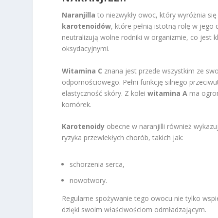
Naranjilla
to niezwykły owoc, który wyróżnia s
karotenoidów
, które pełnią istotną rolę w jego
neutralizują wolne rodniki w organizmie, co jes
oksydacyjnymi.
Witamina C
znana jest przede wszystkim ze swoi
odpornościowego. Pełni funkcję silnego przeciwu
elastyczność skóry. Z kolei
witamina A
ma ogrom
komórek.
Karotenoidy
obecne w naranjilli również wykazu
ryzyka przewlekłych chorób, takich jak:
schorzenia serca,
nowotwory.
Regularne spożywanie tego owocu nie tylko wspi
dzięki swoim właściwościom odmładzającym.