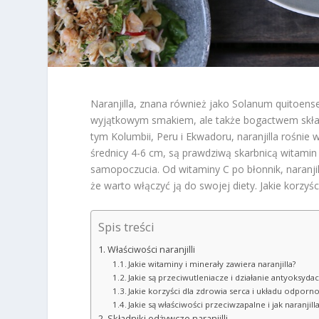
Naranjilla, znana również jako Solanum quitoens
wyjątkowym smakiem, ale także bogactwem skła
tym Kolumbii, Peru i Ekwadoru, naranjilla rośnie
średnicy 4-6 cm, są prawdziwą skarbnicą witamin 
samopoczucia. Od witaminy C po błonnik, naranji
że warto włączyć ją do swojej diety. Jakie korzyś
Spis treści
Właściwości naranjilli
Jakie witaminy i minerały zawiera naranjilla?
Jakie są przeciwutleniacze i działanie antyoksydacy
Jakie korzyści dla zdrowia serca i układu odporno
Jakie są właściwości przeciwzapalne i jak naranji
Składniki odżywcze naranjilli