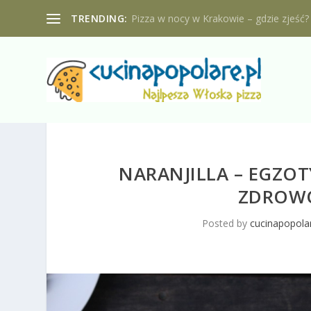
TRENDING:
Pizza w nocy w Krakowie – gdzie zjeść?
NARANJILLA – EGZO
ZDROWO
Posted by
cucinapopolar