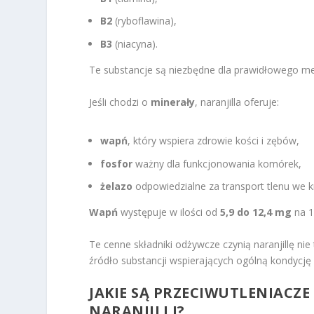
B2
(ryboflawina),
B3
(niacyna).
Te substancje są niezbędne dla prawidłowego m
Jeśli chodzi o
minerały
, naranjilla oferuje:
wapń
, który wspiera zdrowie kości i zębów,
fosfor
ważny dla funkcjonowania komórek,
żelazo
odpowiedzialne za transport tlenu we k
Wapń
występuje w ilości od
5,9 do 12,4 mg
na 1
Te cenne składniki odżywcze czynią naranjillę n
źródło substancji wspierających ogólną kondycję
JAKIE SĄ PRZECIWUTLENIACZE
NARANJILLI?