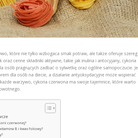
ywo, które nie tylko wzbogaca smak potraw, ale także oferuje szereg
oraz cenne składniki aktywne, takie jak inulina i antocyjany, cykoria
dla osób pragnących zadbać o sylwetkę oraz ogólne samopoczucie. Je
orem dla osób na diecie, a działanie antyoksydacyjne może wspierać
k każde warzywo, cykoria czerwona ma swoje tajemnice, które warto
drowotnego.
ywcze
korii czerwonej?
witamina B i kwas foliowy?
y?