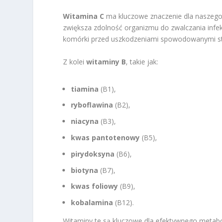
Witamina C
ma kluczowe znaczenie dla naszego
zwiększa zdolność organizmu do zwalczania infek
komórki przed uszkodzeniami spowodowanymi s
Z kolei
witaminy B
, takie jak:
tiamina
(B1),
ryboflawina
(B2),
niacyna
(B3),
kwas pantotenowy
(B5),
pirydoksyna
(B6),
biotyna
(B7),
kwas foliowy
(B9),
kobalamina
(B12).
Witaminy te są kluczowe dla efektywnego metabo