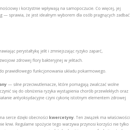
rnościowy i korzystnie wpływają na samopoczucie. Co więcej, jej
g — sprawia, że jest idealnym wyborem dla osób pragnących zadbać
awiając perystaltykę jelit i zmniejszając ryzyko zaparć,
ozwojowi zdrowej flory bakteryjnej w jelitach.
ię do prawidłowego funkcjonowania układu pokarmowego.
any
— silne przeciwutleniacze, które pomagają zwalczać wolne
czynić się do obniżenia ryzyka wystąpienia chorób przewlekłych oraz
iałanie antyoksydacyjne czyni cykorię istotnym elementem zdrowej
na serce dzięki obecności
kwercetyny
. Ten związek ma właściwości
ie krwi. Regularne spożycie tego warzywa przynosi korzyści nie tylko