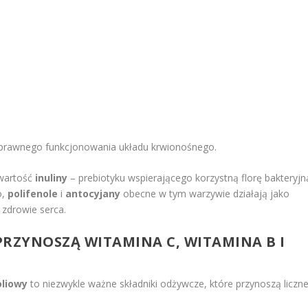
z sprawnego funkcjonowania układu krwionośnego.
wartość
inuliny
– prebiotyku wspierającego korzystną florę bakteryjn
o,
polifenole
i
antocyjany
obecne w tym warzywie działają jako
 zdrowie serca.
PRZYNOSZĄ WITAMINA C, WITAMINA B I
oliowy
to niezwykle ważne składniki odżywcze, które przynoszą liczn