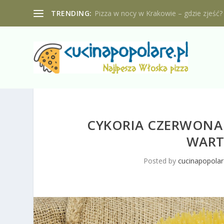
TRENDING:
Pizza w nocy w Krakowie – gdzie zjeść?
CYKORIA CZERWONA
WART
Posted by
cucinapopolar