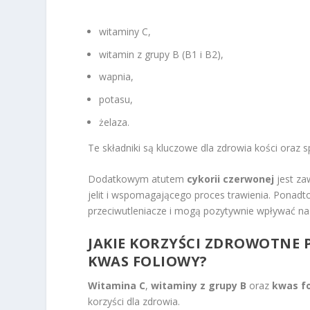
witaminy C,
witamin z grupy B (B1 i B2),
wapnia,
potasu,
żelaza.
Te składniki są kluczowe dla zdrowia kości ora
Dodatkowym atutem
cykorii czerwonej
jest za
jelit i wspomagającego proces trawienia. Ponadt
przeciwutleniacze i mogą pozytywnie wpływać na
JAKIE KORZYŚCI ZDROWOTNE 
KWAS FOLIOWY?
Witamina C
,
witaminy z grupy B
oraz
kwas f
korzyści dla zdrowia.