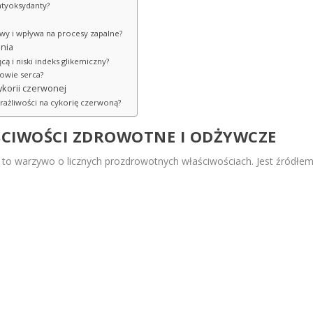
antyoksydanty?
wy i wpływa na procesy zapalne?
nia
ą i niski indeks glikemiczny?
rowie serca?
korii czerwonej
dwrażliwości na cykorię czerwoną?
ŚCIWOŚCI ZDROWOTNE I ODŻYWCZE
, to warzywo o licznych prozdrowotnych właściwościach. Jest źródłe