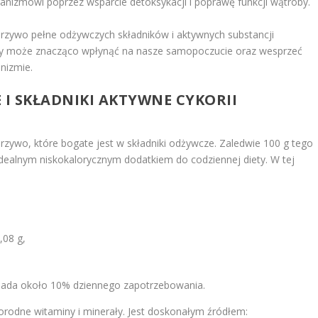
izmowi poprzez wsparcie detoksykacji i poprawę funkcji wątroby.
rzywo pełne odżywczych składników i aktywnych substancji
ety może znacząco wpłynąć na nasze samopoczucie oraz wesprzeć
nizmie.
E
I SKŁADNIKI AKTYWNE CYKORII
zywo, które bogate jest w składniki odżywcze. Zaledwie 100 g tego
 idealnym niskokalorycznym dodatkiem do codziennej diety. W tej
,08 g,
wiada około 10% dziennego zapotrzebowania.
orodne witaminy i minerały. Jest doskonałym źródłem: