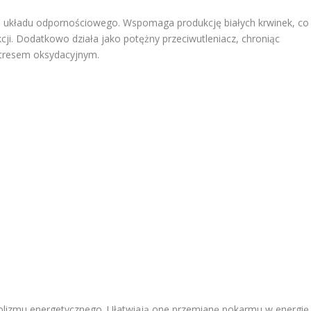
 układu odpornościowego. Wspomaga produkcję białych krwinek, co
cji. Dodatkowo działa jako potężny przeciwutleniacz, chroniąc
tresem oksydacyjnym.
lizmu energetycznego. Ułatwiają one przemianę pokarmu w energię 