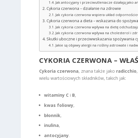
Jak antocyjany i przeciwutleniacze działają jako 
Cykoria czerwona – działanie na zdrowie
Jak cykoria czerwona wspiera układ odpornościo
Cykoria czerwona a dieta – wskazania do spożywa
Jak cykoria czerwona wpływa na dietę odchudzając
Jak cykoria czerwona wpływa na cholesterol i zd
Skutki uboczne i przeciwwskazania spożywania cy
Jakie są objawy alergii na rośliny astrowate i na
CYKORIA CZERWONA – WŁA
Cykoria czerwona
, znana także jako
radicchio
wielu wartościowych składników, takich jak:
witaminy C
i
B
,
kwas foliowy
,
błonnik
,
inulina
,
antocyjany
.