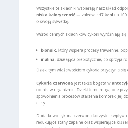
Wszystkie te składniki wspierają nasz układ odpo
niska kaloryczność
— zaledwie
17 kcal
na 100 
o swoją sylwetkę.
Wśród cennych składników cykorii wyróżniają się:
błonnik
, który wspiera procesy trawienne, popr
inulina
, działająca prebiotycznie, co sprzyja r
Dzięki tym właściwościom cykoria przyczynia s
Cykoria czerwona
jest także bogata w
antocyj
rodniki w organizmie. Dzięki temu mogą one przy
spowolnienia procesów starzenia komórek. Jej dz
diety.
Dodatkowo cykoria czerwona korzystnie wpływa 
redukujące stany zapalne oraz wspierające krążen