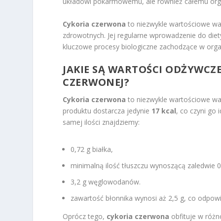
układowi pokarmowemu, ale również całemu organ
Cykoria czerwona
to niezwykle wartościowe wa
zdrowotnych. Jej regularne wprowadzenie do di
kluczowe procesy biologiczne zachodzące w orga
JAKIE SĄ
WARTOŚCI ODŻYWCZ
CZERWONEJ?
Cykoria czerwona
to niezwykle wartościowe war
produktu dostarcza jedynie
17 kcal
, co czyni go
samej ilości znajdziemy:
0,72 g białka,
minimalną ilość tłuszczu wynoszącą zaledwie 0
3,2 g węglowodanów.
zawartość błonnika wynosi aż 2,5 g, co odpo
Oprócz tego,
cykoria czerwona
obfituje w różn