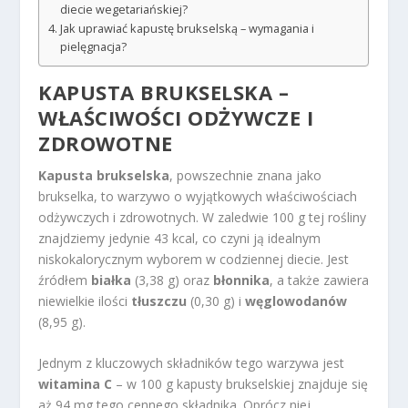
diecie wegetariańskiej?
Jak uprawiać kapustę brukselską – wymagania i
pielęgnacja?
KAPUSTA BRUKSELSKA –
WŁAŚCIWOŚCI ODŻYWCZE I
ZDROWOTNE
Kapusta brukselska
, powszechnie znana jako
brukselka, to warzywo o wyjątkowych właściwościach
odżywczych i zdrowotnych. W zaledwie 100 g tej rośliny
znajdziemy jedynie 43 kcal, co czyni ją idealnym
niskokalorycznym wyborem w codziennej diecie. Jest
źródłem
białka
(3,38 g) oraz
błonnika
, a także zawiera
niewielkie ilości
tłuszczu
(0,30 g) i
węglowodanów
(8,95 g).
Jednym z kluczowych składników tego warzywa jest
witamina C
– w 100 g kapusty brukselskiej znajduje się
aż 94 mg tego cennego składnika. Oprócz niej