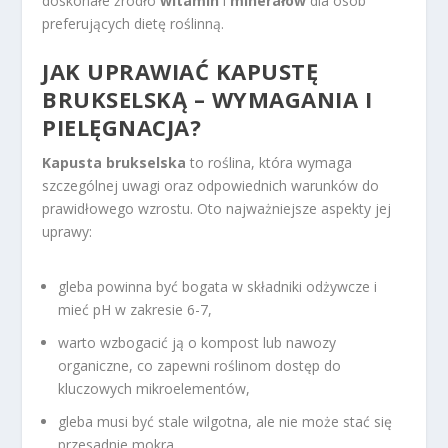
doskonałe źródło
witamin
i
minerałów
dla osób
preferujących dietę roślinną.
JAK UPRAWIAĆ KAPUSTĘ
BRUKSELSKĄ – WYMAGANIA I
PIELĘGNACJA?
Kapusta brukselska
to roślina, która wymaga
szczególnej uwagi oraz odpowiednich warunków do
prawidłowego wzrostu. Oto najważniejsze aspekty jej
uprawy:
gleba powinna być bogata w składniki odżywcze i
mieć pH w zakresie 6-7,
warto wzbogacić ją o kompost lub nawozy
organiczne, co zapewni roślinom dostęp do
kluczowych mikroelementów,
gleba musi być stale wilgotna, ale nie może stać się
przesadnie mokra,