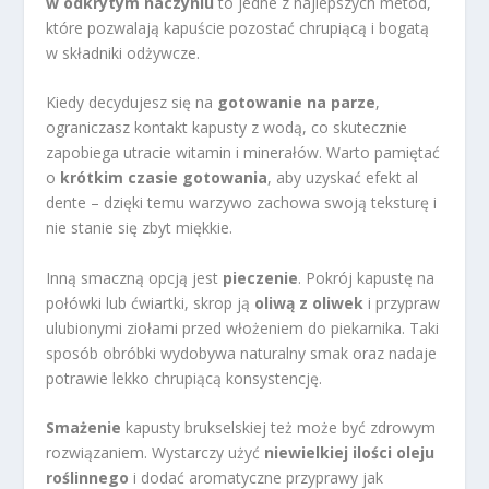
w odkrytym naczyniu
to jedne z najlepszych metod,
które pozwalają kapuście pozostać chrupiącą i bogatą
w składniki odżywcze.
Kiedy decydujesz się na
gotowanie na parze
,
ograniczasz kontakt kapusty z wodą, co skutecznie
zapobiega utracie witamin i minerałów. Warto pamiętać
o
krótkim czasie gotowania
, aby uzyskać efekt al
dente – dzięki temu warzywo zachowa swoją teksturę i
nie stanie się zbyt miękkie.
Inną smaczną opcją jest
pieczenie
. Pokrój kapustę na
połówki lub ćwiartki, skrop ją
oliwą z oliwek
i przypraw
ulubionymi ziołami przed włożeniem do piekarnika. Taki
sposób obróbki wydobywa naturalny smak oraz nadaje
potrawie lekko chrupiącą konsystencję.
Smażenie
kapusty brukselskiej też może być zdrowym
rozwiązaniem. Wystarczy użyć
niewielkiej ilości oleju
roślinnego
i dodać aromatyczne przyprawy jak