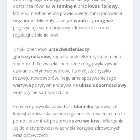
dostarcza również
witaminę K
oraz
kwas foliowy
,
które są niezbędne dla prawidłowego funkcjonowania
organizmu. Minerały takie jak
wapń
czy
magnez
przyczyniają się do poprawy zdrowia kości oraz
regulacji ciśnienia krwi.
Dzięki obecności
przeciwutleniaczy
i
glukozynolanów
, kapusta brukselska zyskuje miano
superfood. Te związki chemiczne mogą wykazywać
działanie antynowotworowe i zmniejszać ryzyko
rozwoju nowotworów. Regularne spożywanie tego
warzywa pozytywnie wpływa na
układ odpornościowy
oraz ogólne samopoczucie.
Co więcej, wysoka zawartość
błonnika
sprawia, że
kapusta brukselska wspomaga proces trawienia i może
pomóc w kontroli poziomu
cukru we krwi
. Włączenie
jej do diety przynosi więc wiele korzyści zdrowotnych
oraz odżywczych.