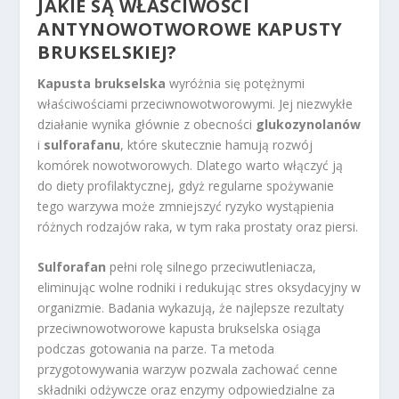
JAKIE SĄ WŁAŚCIWOŚCI
ANTYNOWOTWOROWE KAPUSTY
BRUKSELSKIEJ?
Kapusta brukselska
wyróżnia się potężnymi
właściwościami przeciwnowotworowymi. Jej niezwykłe
działanie wynika głównie z obecności
glukozynolanów
i
sulforafanu
, które skutecznie hamują rozwój
komórek nowotworowych. Dlatego warto włączyć ją
do diety profilaktycznej, gdyż regularne spożywanie
tego warzywa może zmniejszyć ryzyko wystąpienia
różnych rodzajów raka, w tym raka prostaty oraz piersi.
Sulforafan
pełni rolę silnego przeciwutleniacza,
eliminując wolne rodniki i redukując stres oksydacyjny w
organizmie. Badania wykazują, że najlepsze rezultaty
przeciwnowotworowe kapusta brukselska osiąga
podczas gotowania na parze. Ta metoda
przygotowywania warzyw pozwala zachować cenne
składniki odżywcze oraz enzymy odpowiedzialne za