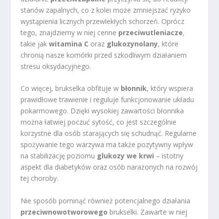
stanów zapalnych, co z kolei może zmniejszać ryzyko
wystąpienia licznych przewlekłych schorzeń. Oprócz
tego, znajdziemy w niej cenne
przeciwutleniacze
,
takie jak
witamina C
oraz
glukozynolany
, które
chronią nasze komórki przed szkodliwym działaniem
stresu oksydacyjnego.
Co więcej, brukselka obfituje w
błonnik
, który wspiera
prawidłowe trawienie i reguluje funkcjonowanie układu
pokarmowego. Dzięki wysokiej zawartości błonnika
można łatwiej poczuć sytość, co jest szczególnie
korzystne dla osób starających się schudnąć. Regularne
spożywanie tego warzywa ma także pozytywny wpływ
na stabilizację poziomu
glukozy we krwi
– istotny
aspekt dla diabetyków oraz osób narażonych na rozwój
tej choroby.
Nie sposób pominąć również potencjalnego działania
przeciwnowotworowego
brukselki. Zawarte w niej