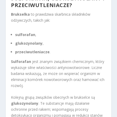
PRZECIWUTLENIACZE?
Brukselka
to prawdziwa skarbnica składników
odżywczych, takich jak:
sulforafan
,
glukozynolany
,
przeciwutleniacze
.
Sulforafan
jest znanym związkiem chemicznym, który
wykazuje silne właściwości antynowotworowe. Liczne
badania wskazują, że może on wspierać organizm w
eliminacji komórek nowotworowych oraz hamować ich
rozwój.
Kolejną grupą związków obecnych w brukselce są
glukozynolany
. Te substancje mają działanie
ochronne przed rakiem; wspomagają procesy
detoksykacji organizmu i pomagają w redukcji stanów