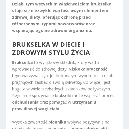
Dzięki tym wszystkim właściwościom brukselka
staje się niezwykle wartościowym elementem
zdrowej diety, oferując ochronę przed
różnorodnymi typami nowotworów oraz
wspierając ogólne zdrowie organizmu.
BRUKSELKA W DIECIE I
ZDROWYM STYLU ŻYCIA
Brukselka
to wyjątkowy składnik, który warto
wprowadzić do zdrowej diety.
Niskokaloryczność
tego warzywa czyni je doskonałym wyborem dla osób
pragnących zadbać o swoją sylwetkę. Co więcej, jest
bogata w wiele niezbędnych składników odżywczych.
Regularne spożywanie brukselki może wspierać proces
odchudzania
oraz pomagać w
utrzymaniu
prawidłowej wagi ciała
.
Wysoka zawartość
błonnika
wpływa pozytywnie na
układ pokarmowy, poprawiając
perystaltykę jelit
i