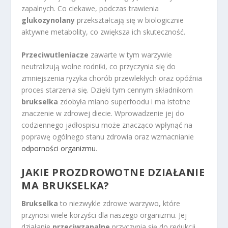
zapalnych. Co ciekawe, podczas trawienia
glukozynolany
przekształcają się w biologicznie
aktywne metabolity, co zwiększa ich skuteczność.
Przeciwutleniacze
zawarte w tym warzywie
neutralizują wolne rodniki, co przyczynia się do
zmniejszenia ryzyka chorób przewlekłych oraz opóźnia
proces starzenia się. Dzięki tym cennym składnikom
brukselka
zdobyła miano superfoodu i ma istotne
znaczenie w zdrowej diecie. Wprowadzenie jej do
codziennego jadłospisu może znacząco wpłynąć na
poprawę ogólnego stanu zdrowia oraz wzmacnianie
odporności organizmu
.
JAKIE PROZDROWOTNE DZIAŁANIE
MA BRUKSELKA?
Brukselka
to niezwykle zdrowe warzywo, które
przynosi wiele korzyści dla naszego organizmu. Jej
działanie
przeciwzapalne
przyczynia się do redukcji