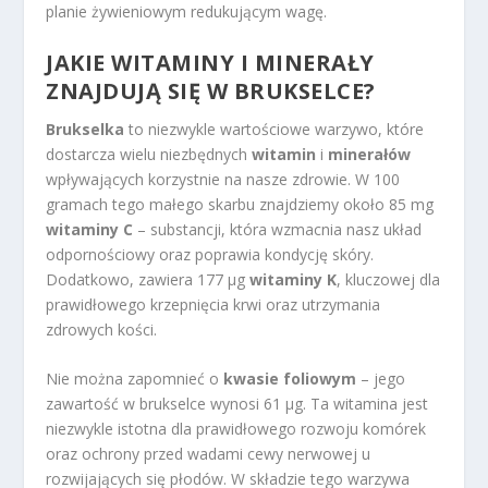
planie żywieniowym redukującym wagę.
JAKIE WITAMINY I MINERAŁY
ZNAJDUJĄ SIĘ W BRUKSELCE?
Brukselka
to niezwykle wartościowe warzywo, które
dostarcza wielu niezbędnych
witamin
i
minerałów
wpływających korzystnie na nasze zdrowie. W 100
gramach tego małego skarbu znajdziemy około 85 mg
witaminy C
– substancji, która wzmacnia nasz układ
odpornościowy oraz poprawia kondycję skóry.
Dodatkowo, zawiera 177 µg
witaminy K
, kluczowej dla
prawidłowego krzepnięcia krwi oraz utrzymania
zdrowych kości.
Nie można zapomnieć o
kwasie foliowym
– jego
zawartość w brukselce wynosi 61 µg. Ta witamina jest
niezwykle istotna dla prawidłowego rozwoju komórek
oraz ochrony przed wadami cewy nerwowej u
rozwijających się płodów. W składzie tego warzywa