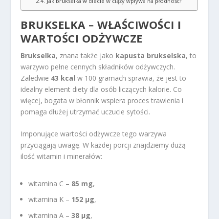
Jak brukselka w diecie w ciąży wpływa na płodność?
BRUKSELKA – WŁAŚCIWOŚCI I
WARTOŚCI ODŻYWCZE
Brukselka
, znana także jako
kapusta brukselska
, to
warzywo pełne cennych składników odżywczych.
Zaledwie
43 kcal
w 100 gramach sprawia, że jest to
idealny element diety dla osób liczących kalorie. Co
więcej, bogata w błonnik wspiera proces trawienia i
pomaga dłużej utrzymać uczucie sytości.
Imponujące wartości odżywcze tego warzywa
przyciągają uwagę. W każdej porcji znajdziemy dużą
ilość witamin i minerałów:
witamina C –
85 mg
,
witamina K –
152 µg
,
witamina A –
38 µg
,