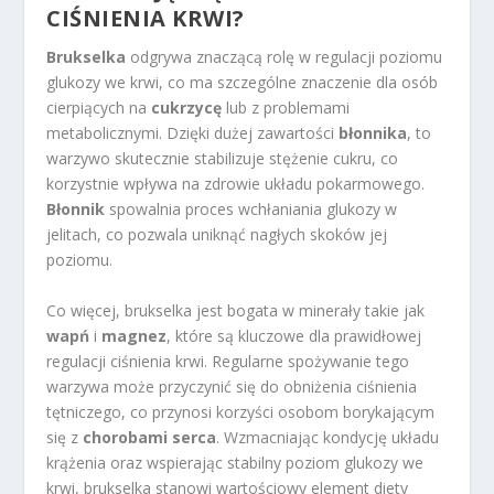
CIŚNIENIA KRWI?
Brukselka
odgrywa znaczącą rolę w regulacji poziomu
glukozy we krwi, co ma szczególne znaczenie dla osób
cierpiących na
cukrzycę
lub z problemami
metabolicznymi. Dzięki dużej zawartości
błonnika
, to
warzywo skutecznie stabilizuje stężenie cukru, co
korzystnie wpływa na zdrowie układu pokarmowego.
Błonnik
spowalnia proces wchłaniania glukozy w
jelitach, co pozwala uniknąć nagłych skoków jej
poziomu.
Co więcej, brukselka jest bogata w minerały takie jak
wapń
i
magnez
, które są kluczowe dla prawidłowej
regulacji ciśnienia krwi. Regularne spożywanie tego
warzywa może przyczynić się do obniżenia ciśnienia
tętniczego, co przynosi korzyści osobom borykającym
się z
chorobami serca
. Wzmacniając kondycję układu
krążenia oraz wspierając stabilny poziom glukozy we
krwi, brukselka stanowi wartościowy element diety