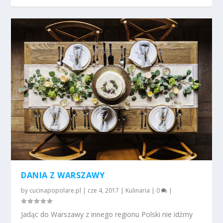
DANIA Z WARSZAWY
by
cucinapopolare.pl
|
cze 4, 2017
|
Kulinaria
|
0
|
Jadąc do Warszawy z innego regionu Polski nie idźmy