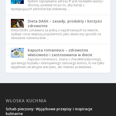
System zapisywania adresu IP jest niezwykle ważny i
złożony, powstał on po to, aby każdy z
występujących adresów był unikatowy …
Dieta DASH – zasady, produkty i korzyści
zdrowotne
Dieta DASH, uznawana za jedną z najzdrowszych na świecie,
zyskuje coraz większą popularność jako skuteczny sposób na
obniżenie ciśnienia krwi …
Kapusta romanesco – zdrowotne
właściwości i zastosowania w diecie
Kapusta romanesco, znana z charakterystycznego,
spiralnego kształtu i intensywnego zielonego koloru, to nie tylko
wyjątkowo atrakcyjne warzywo, ale również prawdziwa …
WŁOSKA KUCHNIA
Schab pieczony: Wyjątkowe przepisy i inspiracje
kulinarne