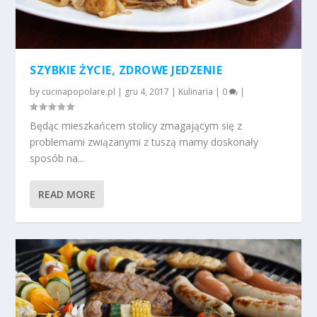
SZYBKIE ŻYCIE, ZDROWE JEDZENIE
by
cucinapopolare.pl
|
gru 4, 2017
|
Kulinaria
|
0
|
Będąc mieszkańcem stolicy zmagającym się z
problemami związanymi z tuszą mamy doskonały
sposób na...
READ MORE