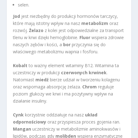
selen.
Jod
jest niezbędny do produkcji hormonów tarczycy,
które mają istotny wpływ na nasz
metabolizm
oraz
rozwój.
Żelazo
z kolei jest odpowiedzialne za transport
tlenu w krwi dzięki hemoglobinie.
Fluor
wspiera zdrowie
naszych zębów i kości, a
bor
przyczynia się do
właściwego metabolizmu wapnia i fosforu.
Kobalt
to ważny element witaminy B12. Witamina ta
uczestniczy w produkcji
czerwonych krwinek
.
Natomiast
miedź
bierze udział w tworzeniu kolagenu
oraz wspomaga absorpcję żelaza.
Chrom
reguluje
poziom glukozy we krwi i ma pozytywny wpływ na
działanie insuliny.
Cynk
korzystnie oddziałuje na nasz
układ
odpornościowy
oraz przyspiesza proces gojenia ran.
Mangan
uczestniczy w metabolizmie aminokwasów i
lipidów, podczas gdy
molibden
wspiera enzymatyczne