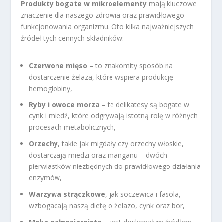
Produkty bogate w mikroelementy
mają kluczowe
znaczenie dla naszego zdrowia oraz prawidłowego
funkcjonowania organizmu. Oto kilka najważniejszych
źródeł tych cennych składników:
Czerwone mięso
– to znakomity sposób na
dostarczenie żelaza, które wspiera produkcję
hemoglobiny,
Ryby i owoce morza
– te delikatesy są bogate w
cynk i miedź, które odgrywają istotną rolę w różnych
procesach metabolicznych,
Orzechy
, takie jak migdały czy orzechy włoskie,
dostarczają miedzi oraz manganu – dwóch
pierwiastków niezbędnych do prawidłowego działania
enzymów,
Warzywa strączkowe
, jak soczewica i fasola,
wzbogacają naszą dietę o żelazo, cynk oraz bor,
Mąka pełnoziarnista
– jest doskonałym źródłem