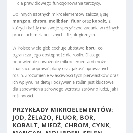
dla prawidłowego funkcjonowania tarczycy.
Do innych istotnych mikroelementów zaliczają się
mangan
,
chrom
,
molibden
,
fluor
oraz
kobalt
, z
których każdy ma swoje specyficzne zadania w różnych
procesach metabolicznych i fizjologicznych.
W Polsce wiele gleb cechuje ubóstwo
boru
, co
ogranicza jego dostępność dla roślin. Dlatego
odpowiednie nawożenie mikroelementami może
znacząco poprawić plony oraz jakość uprawianych
roślin. Zrozumienie właściwości tych pierwiastków oraz
ich wpływu na dietę i odżywianie roślin jest kluczowe
dla zapewnienia zdrowego wzrostu zarówno ludzi, jak i
roślinności.
PRZYKŁADY MIKROELEMENTÓW:
JOD, ŻELAZO, FLUOR, BOR,
KOBALT, MIEDŹ, CHROM, CYNK,
MANGAN, MOLIBDEN, SELEN