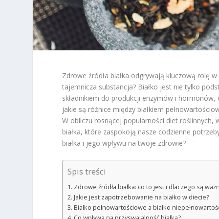
Zdrowe źródła białka odgrywają kluczową rolę w
tajemnicza substancja? Białko jest nie tylko p
składnikiem do produkcji enzymów i hormonów, c
jakie są różnice między białkiem pełnowartości
W obliczu rosnącej popularności diet roślinnych,
białka, które zaspokoją nasze codzienne potrzeb
białka i jego wpływu na twoje zdrowie?
Spis treści
Zdrowe źródła białka: co to jest i dlaczego są waż
Jakie jest zapotrzebowanie na białko w diecie?
Białko pełnowartościowe a białko niepełnowarto
Co wpływa na przyswajalność białka?