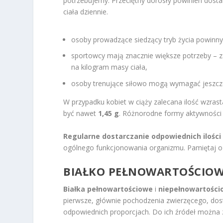
potrzebujemy. Przeciętny dorosły powinien dost
ciała dziennie.
osoby prowadzące siedzący tryb życia powinny 
sportowcy mają znacznie większe potrzeby –
na kilogram masy ciała,
osoby trenujące siłowo mogą wymagać jeszcze
W przypadku kobiet w ciąży zalecana ilość wzras
być nawet
1,45 g
. Różnorodne formy aktywności 
Regularne dostarczanie odpowiednich ilości 
ogólnego funkcjonowania organizmu. Pamiętaj o
BIAŁKO PEŁNOWARTOŚCIOW
Białka pełnowartościowe
i
niepełnowartości
pierwsze, głównie pochodzenia zwierzęcego, do
odpowiednich proporcjach. Do ich źródeł można z