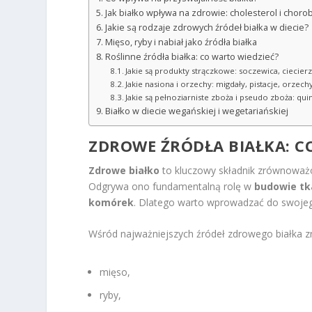
Jak białko wpływa na zdrowie: cholesterol i cho
Jakie są rodzaje zdrowych źródeł białka w diecie?
Mięso, ryby i nabiał jako źródła białka
Roślinne źródła białka: co warto wiedzieć?
Jakie są produkty strączkowe: soczewica, ciecierz
Jakie nasiona i orzechy: migdały, pistacje, orzec
Jakie są pełnoziarniste zboża i pseudo zboża: qui
Białko w diecie wegańskiej i wegetariańskiej
ZDROWE ŹRÓDŁA BIAŁKA: CO
Zdrowe białko
to kluczowy składnik zrównoważo
Odgrywa ono fundamentalną rolę w
budowie t
komórek
. Dlatego warto wprowadzać do swojego
Wśród najważniejszych źródeł zdrowego białka zn
mięso,
ryby,