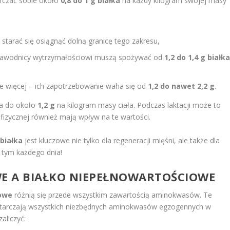
arczać sobie około
0,8 do 1 g białka
na każdy kilogram swojej masy
starać się osiągnąć dolną granicę tego zakresu,
 zawodnicy wytrzymałościowi muszą spożywać od
1,2 do 1,4 g białk
 więcej – ich zapotrzebowanie waha się od
1,2 do nawet 2,2 g
.
ta do około
1,2 g
na kilogram masy ciała. Podczas laktacji może to
fizycznej również mają wpływ na te wartości.
białka
jest kluczowe nie tylko dla regeneracji mięśni, ale także dla
 tym każdego dnia!
E A BIAŁKO NIEPEŁNOWARTOŚCIOWE
owe
różnią się przede wszystkim zawartością aminokwasów. Te
starczają wszystkich niezbędnych aminokwasów egzogennych w
aliczyć: