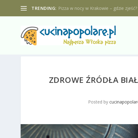
TRENDING:
Pizza w nocy w Krakowie – gdzie zjeść?
ZDROWE ŹRÓDŁA BIAŁ
Posted by
cucinapopolar