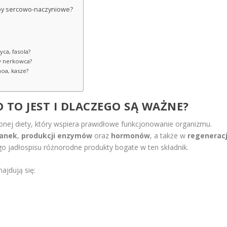
roby sercowo-naczyniowe?
yca, fasola?
hy nerkowca?
noa, kasze?
 TO JEST I DLACZEGO SĄ WAŻNE?
nej diety, który wspiera prawidłowe funkcjonowanie organizmu.
kanek
,
produkcji enzymów
oraz
hormonów
, a także w
regeneracj
 jadłospisu różnorodne produkty bogate w ten składnik.
ajdują się: