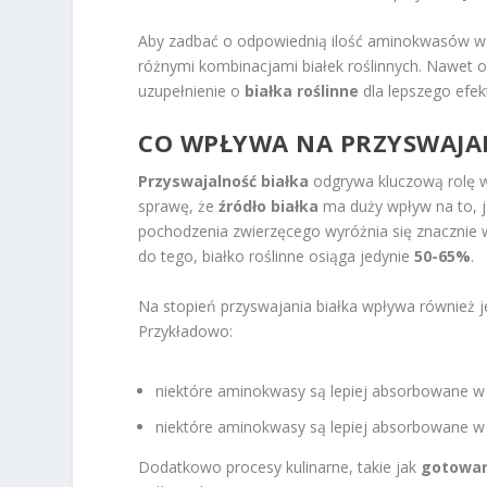
Aby zadbać o odpowiednią ilość aminokwasów w 
różnymi kombinacjami białek roślinnych. Nawet 
uzupełnienie o
białka roślinne
dla lepszego efe
CO WPŁYWA NA PRZYSWAJA
Przyswajalność białka
odgrywa kluczową rolę w 
sprawę, że
źródło białka
ma duży wpływ na to, j
pochodzenia zwierzęcego wyróżnia się znacznie 
do tego, białko roślinne osiąga jedynie
50-65%
.
Na stopień przyswajania białka wpływa również 
Przykładowo:
niektóre aminokwasy są lepiej absorbowane w
niektóre aminokwasy są lepiej absorbowane 
Dodatkowo procesy kulinarne, takie jak
gotowan