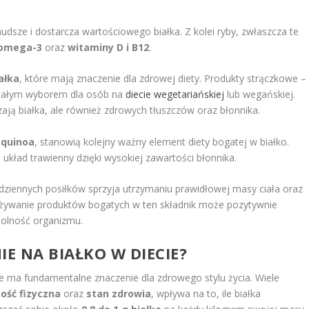
 chudsze i dostarcza wartościowego białka. Z kolei ryby, zwłaszcza te
omega-3
oraz
witaminy D i B12
.
ałka
, które mają znaczenie dla zdrowej diety. Produkty strączkowe –
nałym wyborem dla osób na
diecie wegetariańskiej
lub wegańskiej.
zają białka, ale również zdrowych tłuszczów oraz błonnika.
k
quinoa
, stanowią kolejny ważny element diety bogatej w białko.
kład trawienny dzięki wysokiej zawartości błonnika.
ziennych posiłków sprzyja utrzymaniu prawidłowej masy ciała oraz
żywanie produktów bogatych w ten składnik może pozytywnie
dolność organizmu.
IE NA BIAŁKO W DIECIE?
e ma fundamentalne znaczenie dla zdrowego stylu życia. Wiele
ość fizyczna
oraz
stan zdrowia
, wpływa na to, ile białka