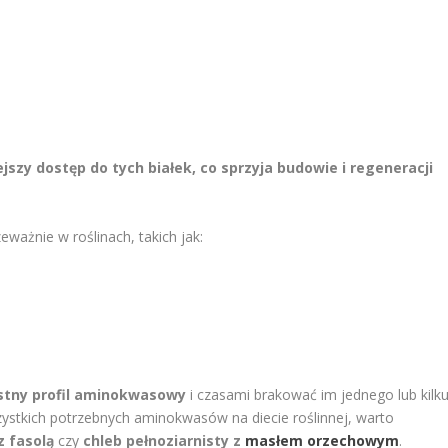
szy dostęp do tych białek, co sprzyja budowie i regeneracji
eważnie w roślinach, takich jak:
stny profil aminokwasowy
i czasami brakować im jednego lub kilk
ystkich potrzebnych aminokwasów na diecie roślinnej, warto
z fasolą
czy
chleb pełnoziarnisty z
masłem orzechowym
.