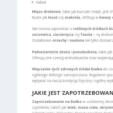
nabiał.
Mięso drobiowe
, takie jak kurczak i indyk, jest
tłuste jak
łosoś
czy
makrela
, obfitują w
kwasy 
Nie można zapominać o
roślinnych źródłach bi
soczewica
,
ciecierzyca
czy
fasola
– są dosko
Dodatkowo
orzechy
i
nasiona
nie tylko dostarc
Pełnoziarniste zboża
i
pseudozboża
, takie ja
Oferują one szereg aminokwasów oraz wspierają u
Włączenie tych zdrowych źródeł białka
do cod
ogólnego dobrego samopoczucia. Regularne spo
wpływać na naszą kondycję fizyczną i ogólną wy
JAKIE JEST ZAPOTRZEBOWAN
Zapotrzebowanie na białko
w codziennej dieci
czynników, takich jak
wiek
,
masa ciała
,
aktywn