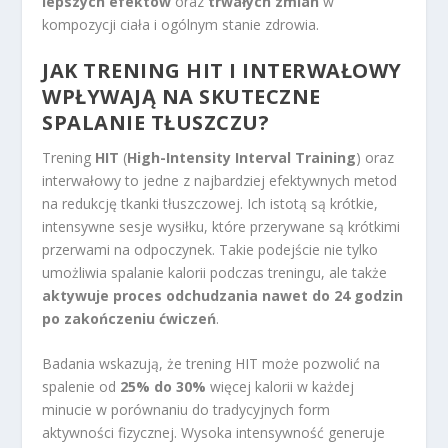
lepszych efektów
oraz
trwałych zmian
w
kompozycji ciała i ogólnym stanie zdrowia.
JAK TRENING HIT I INTERWAŁOWY
WPŁYWAJĄ NA
SKUTECZNE
SPALANIE TŁUSZCZU
?
Trening
HIT
(
High-Intensity Interval Training
) oraz
interwałowy to jedne z najbardziej efektywnych metod
na redukcję tkanki tłuszczowej. Ich istotą są krótkie,
intensywne sesje wysiłku, które przerywane są krótkimi
przerwami na odpoczynek. Takie podejście nie tylko
umożliwia spalanie kalorii podczas treningu, ale także
aktywuje proces odchudzania nawet do 24 godzin
po zakończeniu ćwiczeń
.
Badania wskazują, że trening HIT może pozwolić na
spalenie od
25% do 30%
więcej kalorii w każdej
minucie w porównaniu do tradycyjnych form
aktywności fizycznej. Wysoka intensywność generuje