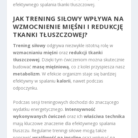
efektywnego spalania tkanki tłuszczowej.
JAK TRENING SIŁOWY WPŁYWA NA
WZMOCNIENIE MIĘŚNI I REDUKCJĘ
TKANKI TŁUSZCZOWEJ?
Trening siłowy
odgrywa niezwykle istotną rolę w
wzmacnianiu mięśni
oraz
redukcji tkanki
tłuszczowej
. Dzięki tym ćwiczeniom można skutecznie
budować
masę mięśniową
, co z kolei przyspiesza nasz
metabolizm
. W efekcie organizm staje się bardziej
efektywny w spalaniu
kalorii
, nawet podczas
odpoczynku.
Podczas sesji treningowych dochodzi do znaczącego
wydatku energetycznego.
Intensywność
wykonywanych ćwiczeń
oraz ich
właściwa technika
mają kluczowe znaczenie dla efektywnego spalania
tłuszczu. Regularne treningi siłowe mogą także
poprawić
wrażliwość na insulinę
oraz wpłynąć na