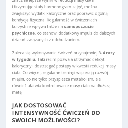
znacznie lepsze wyniki w redukcji masy ciała.
Utrzymując stały harmonogram zajęć, można
zwiększyć wydatki kaloryczne oraz poprawić ogólną
kondycję fizyczną. Regularność w ćwiczeniach
korzystnie wpływa także na
samopoczucie
psychiczne
, co stanowi dodatkowy impuls do dalszych
działań związanych z odchudzaniem.
Zaleca się wykonywanie ćwiczeń przynajmniej
3-4 razy
w tygodniu
. Taki reżim pozwala utrzymać deficyt
kaloryczny i dostrzegać postępy w kwestii redukcji masy
ciała. Co więcej, regularne treningi wspierają rozwój
mięśni, co nie tylko przyspiesza metabolizm, ale
również ułatwia kontrolowanie masy ciała na dłuższą
metę.
JAK DOSTOSOWAĆ
INTENSYWNOŚĆ ĆWICZEŃ DO
SWOICH MOŻLIWOŚCI?