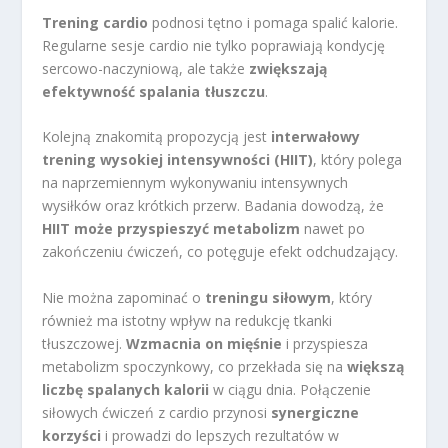
Trening cardio
podnosi tętno i pomaga spalić kalorie.
Regularne sesje cardio nie tylko poprawiają kondycję
sercowo-naczyniową, ale także
zwiększają
efektywność spalania tłuszczu
.
Kolejną znakomitą propozycją jest
interwałowy
trening wysokiej intensywności (HIIT)
, który polega
na naprzemiennym wykonywaniu intensywnych
wysiłków oraz krótkich przerw. Badania dowodzą, że
HIIT może przyspieszyć metabolizm
nawet po
zakończeniu ćwiczeń, co potęguje efekt odchudzający.
Nie można zapominać o
treningu siłowym
, który
również ma istotny wpływ na redukcję tkanki
tłuszczowej.
Wzmacnia on mięśnie
i przyspiesza
metabolizm spoczynkowy, co przekłada się na
większą
liczbę spalanych kalorii
w ciągu dnia. Połączenie
siłowych ćwiczeń z cardio przynosi
synergiczne
korzyści
i prowadzi do lepszych rezultatów w