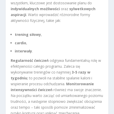
wszystkim, kluczowe jest dostosowanie planu do
indywidualnych możliwości
oraz
sylwetkowych
aspiracji
. Warto wprowadzić różnorodne formy
aktywności fizycznej, takie jak:
trening siłowy
,
cardio
,
interwały
.
Regularność ćwiczeń
odgrywa fundamentalną rolę w
efektywności całego programu. Zaleca się
wykonywanie treningów co najmniej
3-5 razy w
tygodniu
; to pozwoli na stabilne spalanie kalorii i
wspieranie procesu odchudzania.
Monitorowanie
intensywności ćwiczeń
również ma swoje znaczenie.
Na początku warto zacząć od umiarkowanego poziomu
trudności, a następnie stopniowo zwiększać obciążenia
oraz tempo – taki sposób pomoże zminimalizować
ryzyko kontuzji oraz uniknąć zniechęcenia.