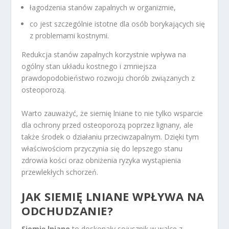
łagodzenia stanów zapalnych w organizmie,
co jest szczególnie istotne dla osób borykających się
z problemami kostnymi.
Redukcja stanów zapalnych korzystnie wpływa na
ogólny stan układu kostnego i zmniejsza
prawdopodobieństwo rozwoju chorób związanych z
osteoporozą.
Warto zauważyć, że siemię lniane to nie tylko wsparcie
dla ochrony przed osteoporozą poprzez lignany, ale
także środek o działaniu przeciwzapalnym. Dzięki tym
właściwościom przyczynia się do lepszego stanu
zdrowia kości oraz obniżenia ryzyka wystąpienia
przewlekłych schorzeń.
JAK SIEMIĘ LNIANE WPŁYWA NA
ODCHUDZANIE?
Siemię lniane
to doskonały sojusznik w walce z