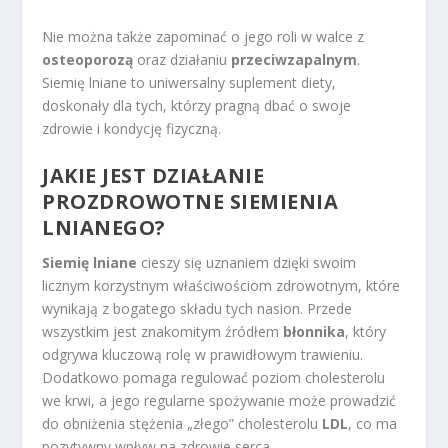
Nie można także zapominać o jego roli w walce z
osteoporozą
oraz działaniu
przeciwzapalnym
.
Siemię lniane to uniwersalny suplement diety,
doskonały dla tych, którzy pragną dbać o swoje
zdrowie i kondycję fizyczną.
JAKIE JEST DZIAŁANIE
PROZDROWOTNE SIEMIENIA
LNIANEGO?
Siemię lniane
cieszy się uznaniem dzięki swoim
licznym korzystnym właściwościom zdrowotnym, które
wynikają z bogatego składu tych nasion. Przede
wszystkim jest znakomitym źródłem
błonnika
, który
odgrywa kluczową rolę w prawidłowym trawieniu.
Dodatkowo pomaga regulować poziom cholesterolu
we krwi, a jego regularne spożywanie może prowadzić
do obniżenia stężenia „złego” cholesterolu
LDL
, co ma
pozytywny wpływ na zdrowie serca.