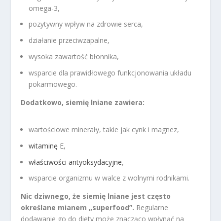
omega-3,
pozytywny wpływ na zdrowie serca,
działanie przeciwzapalne,
wysoka zawartość błonnika,
wsparcie dla prawidłowego funkcjonowania układu
pokarmowego.
Dodatkowo, siemię lniane zawiera:
wartościowe minerały, takie jak cynk i magnez,
witaminę E
,
właściwości antyoksydacyjne
,
wsparcie organizmu w walce z wolnymi rodnikami.
Nic dziwnego, że siemię lniane jest często
określane mianem „superfood”.
Regularne
dodawanie go do diety może znacząco wpłynąć na