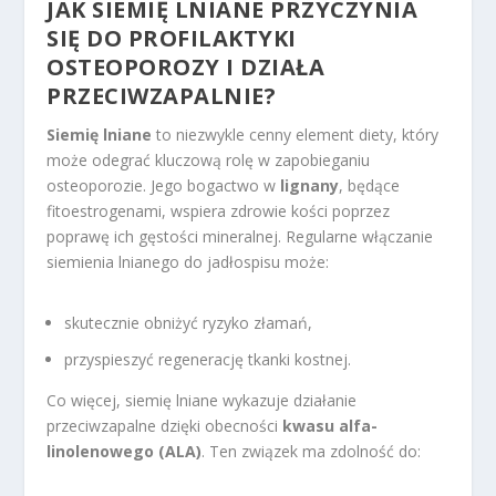
JAK SIEMIĘ LNIANE PRZYCZYNIA
SIĘ DO PROFILAKTYKI
OSTEOPOROZY I DZIAŁA
PRZECIWZAPALNIE?
Siemię lniane
to niezwykle cenny element diety, który
może odegrać kluczową rolę w zapobieganiu
osteoporozie. Jego bogactwo w
lignany
, będące
fitoestrogenami, wspiera zdrowie kości poprzez
poprawę ich gęstości mineralnej. Regularne włączanie
siemienia lnianego do jadłospisu może:
skutecznie obniżyć ryzyko złamań,
przyspieszyć regenerację tkanki kostnej.
Co więcej, siemię lniane wykazuje działanie
przeciwzapalne dzięki obecności
kwasu alfa-
linolenowego (ALA)
. Ten związek ma zdolność do: