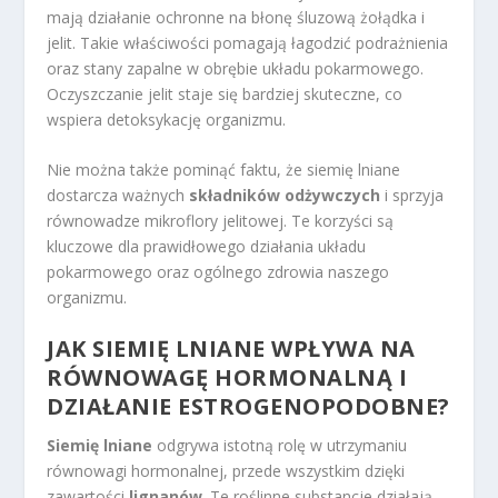
mają działanie ochronne na błonę śluzową żołądka i
jelit. Takie właściwości pomagają łagodzić podrażnienia
oraz stany zapalne w obrębie układu pokarmowego.
Oczyszczanie jelit staje się bardziej skuteczne, co
wspiera detoksykację organizmu.
Nie można także pominąć faktu, że siemię lniane
dostarcza ważnych
składników odżywczych
i sprzyja
równowadze mikroflory jelitowej. Te korzyści są
kluczowe dla prawidłowego działania układu
pokarmowego oraz ogólnego zdrowia naszego
organizmu.
JAK SIEMIĘ LNIANE WPŁYWA NA
RÓWNOWAGĘ HORMONALNĄ I
DZIAŁANIE ESTROGENOPODOBNE?
Siemię lniane
odgrywa istotną rolę w utrzymaniu
równowagi hormonalnej, przede wszystkim dzięki
zawartości
lignanów
. Te roślinne substancje działają