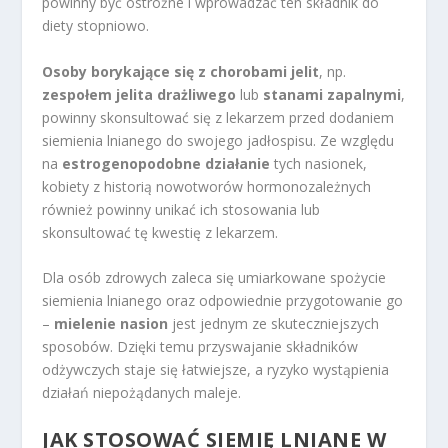
powinny być ostrożne i wprowadzać ten składnik do
diety stopniowo.
Osoby borykające się z chorobami jelit
, np.
zespołem jelita drażliwego
lub
stanami zapalnymi
,
powinny skonsultować się z lekarzem przed dodaniem
siemienia lnianego do swojego jadłospisu. Ze względu
na
estrogenopodobne działanie
tych nasionek,
kobiety z historią nowotworów hormonozależnych
również powinny unikać ich stosowania lub
skonsultować tę kwestię z lekarzem.
Dla osób zdrowych zaleca się umiarkowane spożycie
siemienia lnianego oraz odpowiednie przygotowanie go
–
mielenie nasion
jest jednym ze skuteczniejszych
sposobów. Dzięki temu przyswajanie składników
odżywczych staje się łatwiejsze, a ryzyko wystąpienia
działań niepożądanych maleje.
JAK STOSOWAĆ SIEMIĘ LNIANE W