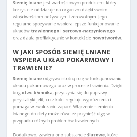
Siemię lniane
jest wartościowym produktem, który
korzystnie oddziałuje na organizm dzięki swoim
właściwościom odżywczym i zdrowotnym. Jego
regularne spożywanie wspiera lepsze funkcjonowanie
układów
trawiennego
i
sercowo-naczyniowego
oraz działa profilaktycznie w kontekście
nowotworów
.
W JAKI SPOSÓB SIEMIĘ LNIANE
WSPIERA UKŁAD POKARMOWY I
TRAWIENIE?
Siemię lniane
odgrywa istotną rolę w funkcjonowaniu
układu pokarmowego oraz w procesie trawienia. Dzięki
bogactwu
błonnika
, przyczynia się do poprawy
perystaltyki jelit, co z kolei reguluje wypróżnienia i
pomaga w zwalczaniu zaparć. Włączenie siemienia
lnianego do diety może również przynieść ulgę w
przypadku różnych problemów trawiennych.
Dodatkowo, zawiera ono substancje
śluzowe
, które