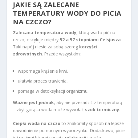
JAKIE SĄ ZALECANE
TEMPERATURY WODY DO PICIA
NA CZCZO?
Zalecana temperatura wody
, którą warto pić na
czczo, oscyluje między
52 a 57 stopniami Celsjusza
.
Taki napój niesie za sobą szereg
korzyści
zdrowotnych
. Przede wszystkim:
wspomaga krążenie krwi,
ułatwia proces trawienia,
pomaga w detoksykacji organizmu.
Ważne jest jednak
, aby nie przesadzić z temperaturą
– zbyt gorąca woda może wywołać
szok termiczny
.
Ciepła woda na czczo
to znakomity sposób na lepsze
nawodnienie po nocnym wypoczynku. Dodatkowo, picie
jej małymi łykami sprzyja
relaksacji
i może