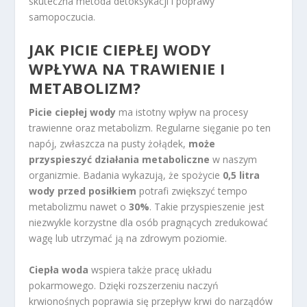
skuteczna metoda detoksykacji i poprawy
samopoczucia.
JAK PICIE CIEPŁEJ WODY
WPŁYWA NA TRAWIENIE I
METABOLIZM?
Picie ciepłej wody
ma istotny wpływ na procesy
trawienne oraz metabolizm. Regularne sięganie po ten
napój, zwłaszcza na pusty żołądek,
może
przyspieszyć działania metaboliczne
w naszym
organizmie. Badania wykazują, że spożycie
0,5 litra
wody przed posiłkiem
potrafi zwiększyć tempo
metabolizmu nawet o
30%
. Takie przyspieszenie jest
niezwykle korzystne dla osób pragnących zredukować
wagę lub utrzymać ją na zdrowym poziomie.
Ciepła woda
wspiera także pracę układu
pokarmowego. Dzięki rozszerzeniu naczyń
krwionośnych poprawia się przepływ krwi do narządów