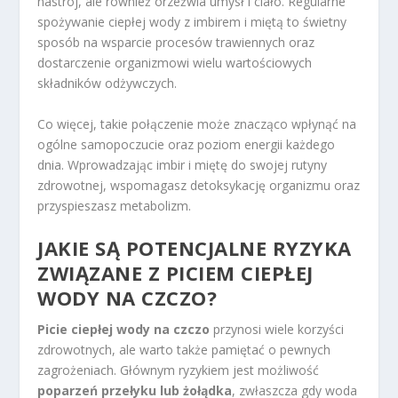
nastrój, ale również orzeźwia umysł i ciało. Regularne
spożywanie ciepłej wody z imbirem i miętą to świetny
sposób na wsparcie procesów trawiennych oraz
dostarczenie organizmowi wielu wartościowych
składników odżywczych.
Co więcej, takie połączenie może znacząco wpłynąć na
ogólne samopoczucie oraz poziom energii każdego
dnia. Wprowadzając imbir i miętę do swojej rutyny
zdrowotnej, wspomagasz detoksykację organizmu oraz
przyspieszasz metabolizm.
JAKIE SĄ POTENCJALNE RYZYKA
ZWIĄZANE Z PICIEM CIEPŁEJ
WODY NA CZCZO?
Picie ciepłej wody na czczo
przynosi wiele korzyści
zdrowotnych, ale warto także pamiętać o pewnych
zagrożeniach. Głównym ryzykiem jest możliwość
poparzeń przełyku lub żołądka
, zwłaszcza gdy woda