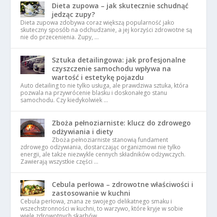
Dieta zupowa – jak skutecznie schudnąć
jedząc zupy?
Dieta zupowa zdobywa coraz większą popularność jako
skuteczny sposób na odchudzanie, a jej korzyści zdrowotne są
nie do przecenienia. Zupy, …
Sztuka detailingowa: jak profesjonalne
czyszczenie samochodu wpływa na
wartość i estetykę pojazdu
Auto detailing to nie tylko usługa, ale prawdziwa sztuka, która
pozwala na przywrócenie blasku i doskonałego stanu
samochodu. Czy kiedykolwiek …
Zboża pełnoziarniste: klucz do zdrowego
odżywiania i diety
Zboża pełnoziarniste stanowią fundament
zdrowego odżywiania, dostarczając organizmowi nie tylko
energii, ale także niezwykle cennych składników odżywczych.
Zawierają wszystkie części …
Cebula perłowa – zdrowotne właściwości i
zastosowanie w kuchni
Cebula perłowa, znana ze swojego delikatnego smaku i
wszechstronności w kuchni, to warzywo, które kryje w sobie
wiele zdrowotnych skarbów. …