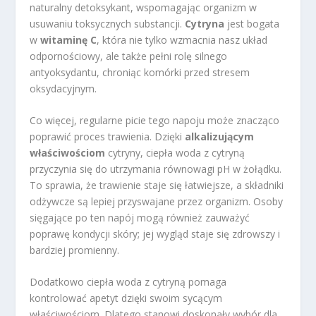
naturalny detoksykant, wspomagając organizm w
usuwaniu toksycznych substancji.
Cytryna
jest bogata
w
witaminę C
, która nie tylko wzmacnia nasz układ
odpornościowy, ale także pełni rolę silnego
antyoksydantu, chroniąc komórki przed stresem
oksydacyjnym.
Co więcej, regularne picie tego napoju może znacząco
poprawić proces trawienia. Dzięki
alkalizującym
właściwościom
cytryny, ciepła woda z cytryną
przyczynia się do utrzymania równowagi pH w żołądku.
To sprawia, że trawienie staje się łatwiejsze, a składniki
odżywcze są lepiej przyswajane przez organizm. Osoby
sięgające po ten napój mogą również zauważyć
poprawę kondycji skóry; jej wygląd staje się zdrowszy i
bardziej promienny.
Dodatkowo ciepła woda z cytryną pomaga
kontrolować apetyt dzięki swoim sycącym
właściwościom. Dlatego stanowi doskonały wybór dla