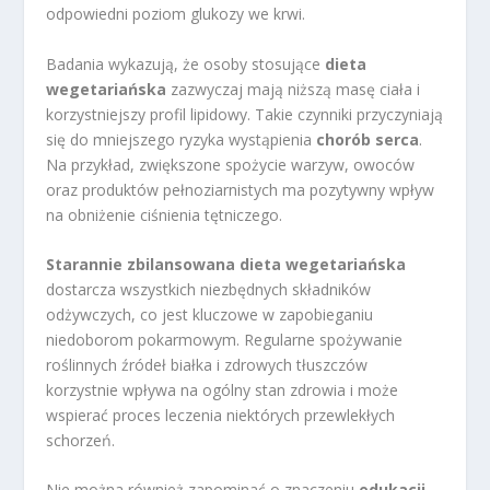
odpowiedni poziom glukozy we krwi.
Badania wykazują, że osoby stosujące
dieta
wegetariańska
zazwyczaj mają niższą masę ciała i
korzystniejszy profil lipidowy. Takie czynniki przyczyniają
się do mniejszego ryzyka wystąpienia
chorób serca
.
Na przykład, zwiększone spożycie warzyw, owoców
oraz produktów pełnoziarnistych ma pozytywny wpływ
na obniżenie ciśnienia tętniczego.
Starannie zbilansowana dieta wegetariańska
dostarcza wszystkich niezbędnych składników
odżywczych, co jest kluczowe w zapobieganiu
niedoborom pokarmowym. Regularne spożywanie
roślinnych źródeł białka i zdrowych tłuszczów
korzystnie wpływa na ogólny stan zdrowia i może
wspierać proces leczenia niektórych przewlekłych
schorzeń.
Nie można również zapominać o znaczeniu
edukacji