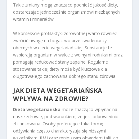
Takie zmiany mogą znacząco podnieść jakość diety,
dostarczając jednocześnie organizmowi niezbędnych
witamin i minerałów.
W kontekście profilaktyki zdrowotnej warto również
zwrócić uwagę na bogactwo przeciwutleniaczy
obecnych w diecie wegetariańskiej. Substancje te
wspierają organizm w walce z wolnymi rodnikami oraz
pomagają redukować stany zapalne. Regularne
stosowanie takiej diety może być kluczowe dla
długotrwałego zachowania dobrego stanu zdrowia.
JAK DIETA WEGETARIAŃSKA
WPŁYWA NA ZDROWIE?
Dieta wegetariańska
może znacząco wpłynąć na
nasze zdrowie, pod warunkiem, że jest odpowiednio
zbilansowana. Osoby preferujące taką formę
odżywiania często charakteryzują się niższymi
wskaźnikami
BMI
oraz mniejszym obwodem talii, co