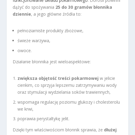
funkcjonowanie układu pokarmowego
. Dorośli powinni
dążyć do spożywania
25 do 30 gramów błonnika
dziennie
, a jego główne źródła to:
pełnoziarniste produkty zbożowe,
świeże warzywa,
owoce.
Działanie błonnika jest wieloaspektowe:
zwiększa objętość treści pokarmowej
w jelicie
cienkim, co sprzyja lepszemu zatrzymywaniu wody
oraz stymulacji wydzielania soków trawiennych,
wspomaga regulację poziomu glukozy i cholesterolu
we krwi,
poprawia perystaltykę jelit.
Dzięki tym właściwościom błonnik sprawia, że
dłużej