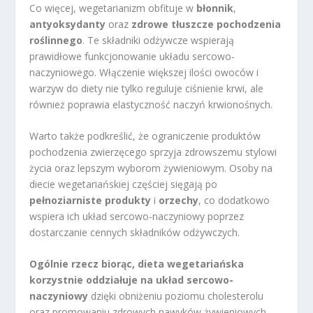
Co więcej, wegetarianizm obfituje w
błonnik
,
antyoksydanty
oraz
zdrowe tłuszcze pochodzenia
roślinnego
. Te składniki odżywcze wspierają
prawidłowe funkcjonowanie układu sercowo-
naczyniowego. Włączenie większej ilości owoców i
warzyw do diety nie tylko reguluje ciśnienie krwi, ale
również poprawia elastyczność naczyń krwionośnych.
Warto także podkreślić, że ograniczenie produktów
pochodzenia zwierzęcego sprzyja zdrowszemu stylowi
życia oraz lepszym wyborom żywieniowym. Osoby na
diecie wegetariańskiej częściej sięgają po
pełnoziarniste produkty
i
orzechy
, co dodatkowo
wspiera ich układ sercowo-naczyniowy poprzez
dostarczanie cennych składników odżywczych.
Ogólnie rzecz biorąc, dieta wegetariańska
korzystnie oddziałuje na układ sercowo-
naczyniowy
dzięki obniżeniu poziomu cholesterolu
oraz promowaniu zdrowych nawyków żywieniowych.