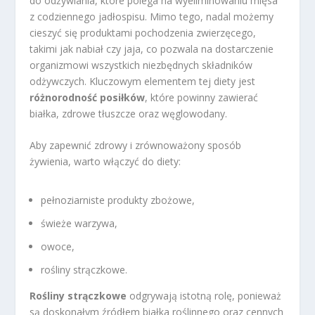
do odżywiania, które polega na wyeliminowaniu mięsa
z codziennego jadłospisu. Mimo tego, nadal możemy
cieszyć się produktami pochodzenia zwierzęcego,
takimi jak nabiał czy jaja, co pozwala na dostarczenie
organizmowi wszystkich niezbędnych składników
odżywczych. Kluczowym elementem tej diety jest
różnorodność posiłków
, które powinny zawierać
białka, zdrowe tłuszcze oraz węglowodany.
Aby zapewnić zdrowy i zrównoważony sposób
żywienia, warto włączyć do diety:
pełnoziarniste produkty zbożowe,
świeże warzywa,
owoce,
rośliny strączkowe.
Rośliny strączkowe
odgrywają istotną rolę, ponieważ
są doskonałym źródłem białka roślinnego oraz cennych