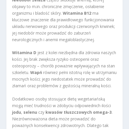
objawy to m.in. chroniczne zmęczenie, osłabienie
organizmu i bladość skóry.
Witamina B12
ma
kluczowe znaczenie dla prawidłowego funkcjonowania
układu nerwowego oraz produkcji czerwonych krwinek;
jej niedobór może prowadzić do zaburzeń
neurologicznych i anemii megaloblastycznej.
Witamina D
jest z kolei niezbędna dla zdrowia naszych
kości. Jej brak zwiększa ryzyko osteopenii oraz
osteoporozy – chorób poważnie wpływających na stan
szkieletu.
Wapń
również pełni istotną rolę w utrzymaniu
mocnych kości; jego niedostatek może prowadzić do
złamań oraz problemów z gęstością mineralną kości.
Dodatkowo osoby stosujące dietę wegetariańską
mogą mieć trudności w zdobyciu odpowiednich ilości
jodu
,
selenu
czy
kwasów tłuszczowych omega-3
.
Niezrównoważona dieta może prowadzić do
poważnych konsekwencji zdrowotnych. Dlatego tak