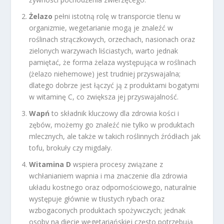
Żelazo
pełni istotną rolę w transporcie tlenu w
organizmie, wegetarianie mogą je znaleźć w
roślinach strączkowych, orzechach, nasionach oraz
zielonych warzywach liściastych, warto jednak
pamiętać, że forma żelaza występująca w roślinach
(żelazo niehemowe) jest trudniej przyswajalna;
dlatego dobrze jest łączyć ją z produktami bogatymi
w witaminę C, co zwiększa jej przyswajalność.
Wapń
to składnik kluczowy dla zdrowia kości i
zębów, możemy go znaleźć nie tylko w produktach
mlecznych, ale także w takich roślinnych źródłach jak
tofu, brokuły czy migdały.
Witamina D
wspiera procesy związane z
wchłanianiem wapnia i ma znaczenie dla zdrowia
układu kostnego oraz odpornościowego, naturalnie
występuje głównie w tłustych rybach oraz
wzbogaconych produktach spożywczych; jednak
osoby na diecie wegetariańskiej często potrzebują