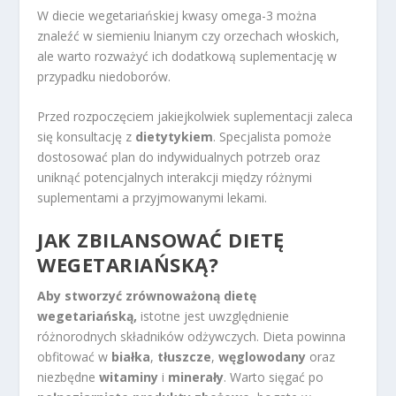
W diecie wegetariańskiej kwasy omega-3 można
znaleźć w siemieniu lnianym czy orzechach włoskich,
ale warto rozważyć ich dodatkową suplementację w
przypadku niedoborów.
Przed rozpoczęciem jakiejkolwiek suplementacji zaleca
się konsultację z
dietytykiem
. Specjalista pomoże
dostosować plan do indywidualnych potrzeb oraz
uniknąć potencjalnych interakcji między różnymi
suplementami a przyjmowanymi lekami.
JAK ZBILANSOWAĆ DIETĘ
WEGETARIAŃSKĄ?
Aby stworzyć zrównoważoną dietę
wegetariańską,
istotne jest uwzględnienie
różnorodnych składników odżywczych. Dieta powinna
obfitować w
białka
,
tłuszcze
,
węglowodany
oraz
niezbędne
witaminy
i
minerały
. Warto sięgać po