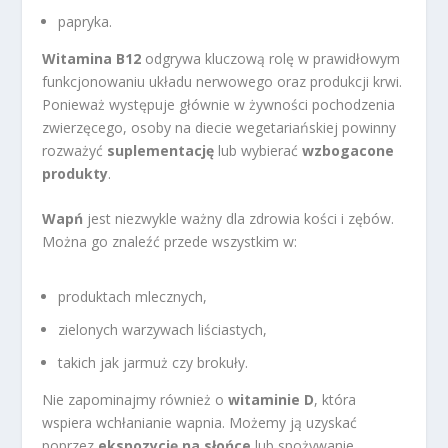
papryka.
Witamina B12
odgrywa kluczową rolę w prawidłowym
funkcjonowaniu układu nerwowego oraz produkcji krwi.
Ponieważ występuje głównie w żywności pochodzenia
zwierzęcego, osoby na diecie wegetariańskiej powinny
rozważyć
suplementację
lub wybierać
wzbogacone
produkty
.
Wapń
jest niezwykle ważny dla zdrowia kości i zębów.
Można go znaleźć przede wszystkim w:
produktach mlecznych,
zielonych warzywach liściastych,
takich jak jarmuż czy brokuły.
Nie zapominajmy również o
witaminie D
, która
wspiera wchłanianie wapnia. Możemy ją uzyskać
poprzez
ekspozycję na słońce
lub spożywanie