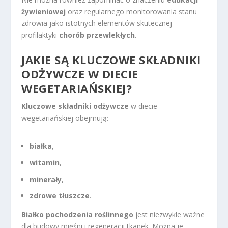
żywieniowej
oraz regularnego monitorowania stanu
zdrowia jako istotnych elementów skutecznej
profilaktyki
chorób przewlekłych
.
JAKIE SĄ KLUCZOWE SKŁADNIKI
ODŻYWCZE W DIECIE
WEGETARIAŃSKIEJ?
Kluczowe składniki odżywcze
w diecie
wegetariańskiej obejmują:
białka
,
witamin
,
minerały
,
zdrowe tłuszcze
.
Białko pochodzenia roślinnego
jest niezwykle ważne
dla budowy mięśni i regeneracji tkanek. Można je