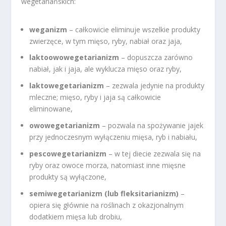
wegetariańskich:
weganizm
– całkowicie eliminuje wszelkie produkty
zwierzęce, w tym mięso, ryby, nabiał oraz jaja,
laktoowowegetarianizm
– dopuszcza zarówno
nabiał, jak i jaja, ale wyklucza mięso oraz ryby,
laktowegetarianizm
– zezwala jedynie na produkty
mleczne; mięso, ryby i jaja są całkowicie
eliminowane,
owowegetarianizm
– pozwala na spożywanie jajek
przy jednoczesnym wyłączeniu mięsa, ryb i nabiału,
pescowegetarianizm
– w tej diecie zezwala się na
ryby oraz owoce morza, natomiast inne mięsne
produkty są wyłączone,
semiwegetarianizm (lub fleksitarianizm)
–
opiera się głównie na roślinach z okazjonalnym
dodatkiem mięsa lub drobiu,