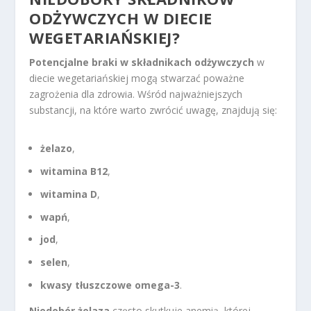
ODŻYWCZYCH W DIECIE
WEGETARIAŃSKIEJ?
Potencjalne braki w składnikach odżywczych
w
diecie wegetariańskiej mogą stwarzać poważne
zagrożenia dla zdrowia. Wśród najważniejszych
substancji, na które warto zwrócić uwagę, znajdują się:
żelazo
,
witamina B12
,
witamina D
,
wapń
,
jod
,
selen
,
kwasy tłuszczowe omega-3
.
Niedobór żelaza
często skutkuje anemią, której