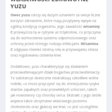
YUZU
Owoc yuzu
cieszy się dużym uznaniem za swoje liczne
korzyści zdrowotne, które mają pozytywny wpływ na
ogólną kondycję organizmu. Jego zawartość
witaminy
C
przewyższa tę w cytrynie aż trzykrotnie, co przyczynia
się do wzmocnienia systemu odpornościowego oraz
ochrony przed różnego rodzaju infekcjami.
Witamina
C
odgrywa również istotną rolę w przyswajaniu żelaza
oraz regulowaniu ciśnienia krwi.
Dodatkowo, yuzu charakteryzuje się działaniem
przeciwutleniającym dzięki bogactwu przeciwutleniaczy.
Te substancje skutecznie neutralizują szkodliwe wolne
rodniki, co może przyczynić się do zmniejszenia ryzyka
stanów zapalnych oraz przewlekłych schorzeń, takich
jak nowotwory czy choroby serca. Ekstrakt z jego skórki
wspiera także utrzymanie właściwego poziomu
cholesterolu oraz glukozy we krwi, co jest szczególnie