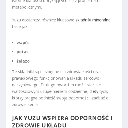
istotne dla osób borykających się z problemami
metabolicznymi.
Yuzu dostarcza również kluczowe
składniki mineralne
,
takie jak:
wapń
,
potas
,
żelazo
.
Te składniki są niezbędne dla zdrowia kości oraz
prawidłowego funkcjonowania układu sercowo-
naczyniowego. Dlatego owoc ten może stać się
wartościowym uzupełnieniem codziennej
diety
tych,
którzy pragną podnieść swoją odporność i zadbać o
zdrowie serca.
JAK YUZU WSPIERA ODPORNOŚĆ I
ZDROWIE UKŁADU