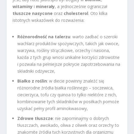
witaminy
i
minerały
, a jednocześnie ograniczał
tłuszcze nasycone
oraz
cholesterol
. Oto kilka
istotnych wskazówek do rozważenia:
Różnorodność na talerzu
: warto zadbać o szeroki
wachlarz produktów spożywczych, takich jak owoce,
warzywa, rośliny strączkowe, orzechy i nasiona,
każda z tych grup wnosi unikalne korzyści zdrowotne
i pozwala na pełniejsze pokrycie zapotrzebowania na
składniki odżywcze,
Białko z roślin
: w diecie powinny znaleźć się
różnorodne źródła białka roślinnego – soczewica,
ciecierzyca, tofu czy quinoa to tylko niektóre z nich,
kombinowanie tych składników w posiłkach pomoże
uzyskać pełny profil aminokwasowy,
Zdrowe tłuszcze
: nie zapominajmy o dobrych
tłuszczach, awokado, oliwa z oliwek oraz orzechy to
znakomite źródła tych korzystnych dla organizmu