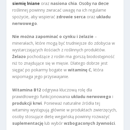
siemię lniane
oraz
nasiona chia
.
Osoby na diecie
roślinnej powinny zwracać uwagę na ich regularne
spożycie, aby wspierać
zdrowie serca
oraz
układu
nerwowego
.
Nie można zapominać o cynku i żelazie
–
minerałach, które mogą być trudniejsze do zdobycia w
wystarczających ilościach z roślinnych produktów.
Żelazo
pochodzące z roślin ma gorszą biodostępność
niż to znajdujące się w mięsie. Dlatego dobrze jest
sięgać po pokarmy bogate w
witaminę C
, która
wspomaga jego przyswajanie.
Witamina B12
odgrywa kluczową rolę dla
prawidłowego funkcjonowania
układu nerwowego
i
produkcji krwi
. Ponieważ naturalne źródła tej
witaminy występują głównie w produktach zwierzęcych,
osoby stosujące dietę wegańską powinny rozważyć
suplementację
lub wybór
wzbogaconych żywności
.