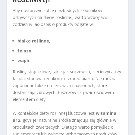
Aby dostarczyć sobie niezbędnych składników
odżywczych na diecie roślinnej, warto wzbogacić
codzienny jadłospis o produkty bogate w:
białko roślinne
,
żelazo
,
wapń
.
Rośliny strączkowe, takie jak soczewica, ciecierzyca czy
fasola, stanowią znakomite źródło białka. Nie można
zapominać także o orzechach i nasionach, które
dostarczają zdrowych tłuszczów i są wartościowym
elementem diety.
W kontekście diety roślinnej kluczowa jest
witamina
B12
, gdyż jej naturalne źródła znajdują się głównie w
produktach zwierzęcych. Dlatego warto pomyśleć o
suplementacji lub wyborze wzbogaconych produktów