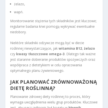
żelazo,
wapń.
Monitorowanie stężenia tych składników jest kluczowe;
regularne badania krwi pomogą wykrywać ewentualne
niedobory.
Niektóre składniki odżywcze mogą być w diecie
roślinnej niewystarczające, jak
witamina B12
,
żelazo
czy
kwasy tłuszczowe omega-3
. Dlatego tak ważne
jest staranne dobieranie produktów spożywczych oraz
współpraca z dietetykiem w celu opracowania
optymalnego planu żywieniowego.
JAK PLANOWAĆ ZRÓWNOWAŻONĄ
DIETĘ ROŚLINNĄ?
Planowanie zdrowej diety roślinnej to proces, który
wymaga uwzględnienia wielu grup produktów. Kluczowe
jest, aby nasz jadłospis był bogaty w
błonnik
,