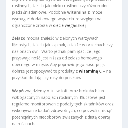
roślinnych, takich jak mleko roślinne czy różnorodne
płatki śniadaniowe. Podobnie
witamina D
może
wymagać dodatkowego wsparcia ze względu na
ograniczone źródła w
diecie wegańskiej
.
Żelazo
można znaleźć w zielonych warzywach
liściastych, takich jak szpinak, a także w orzechach czy
nasionach dyni. Warto jednak pamiętać, że jego
przyswajalność jest niższa od żelaza hemowego
obecnego w mięsie. Aby poprawić jego absorpcję,
dobrze jest spożywać te produkty z
witaminą C
– na
przykład dodając cytrusy do posiłków.
Wapń
znajdziemy m.in. w tofu oraz brokułach lub
wzbogaconych napojach roślinnych. Kluczowe jest
regularne monitorowanie podaży tych składników oraz
wykonywanie badań zdrowotnych, co pozwoli uniknąć
potencjalnych niedoborów związanych z dietą opartą
na roślinach.