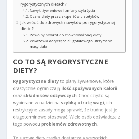
rygorystycznych dietach?
Nawyki żywieniowe i zmiany stylu życia
Ocena diety przez ekspertów dietetyków
Jak wrócić do zdrowych nawyków po rygorystycznej
diecie?
Powolny powrót do zrównoważonej diety
Wskazówki dotyczące długofalowego utrzymania
masy ciała
CO TO SĄ RYGORYSTYCZNE
DIETY?
Rygorystyczne diety
to plany żywieniowe, które
drastycznie ograniczają
ilość spożywanych kalorii
oraz
składników odżywczych
. Choć często są
wybierane w nadziei na
szybką utratę wagi
, ich
restrykcyjne zasady mogą sprawić, że trudno jest je
długoterminowo stosować. Wiele osób doświadcza z
tego powodu
problemów zdrowotnych
.
Te surowe diety rzadko dostarczają wszystkich