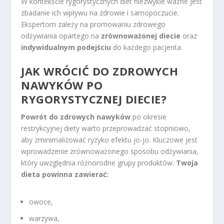
W kontekście rygorystycznych diet niezwykle ważne jest
zbadanie ich wpływu na zdrowie i samopoczucie.
Ekspertom zależy na promowaniu zdrowego
odżywiania opartego na
zrównoważonej diecie
oraz
indywidualnym podejściu
do każdego pacjenta.
JAK WRÓCIĆ DO ZDROWYCH
NAWYKÓW PO
RYGORYSTYCZNEJ DIECIE?
Powrót do zdrowych nawyków
po okresie
restrykcyjnej diety warto przeprowadzać stopniowo,
aby zminimalizować ryzyko efektu jo-jo. Kluczowe jest
wprowadzenie zrównoważonego sposobu odżywiania,
który uwzględnia różnorodne grupy produktów.
Twoja
dieta powinna zawierać:
owoce,
warzywa,