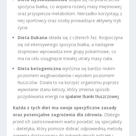
spożycia białka, co wspiera rozwój masy mięśniowej
oraz przyspiesza metabolizm. Nierzadko korzystają z
niej sportowcy oraz osoby prowadzące aktywny tryb
życia.
Dieta Dukana
składa się z czterech faz. Rozpoczyna
się od intensywnego spożycia białka, a następnie
stopniowo wprowadza inne grupy pokarmowe, co
ma na celu osiągnięcie trwałej utraty masy ciała.
Dieta ketogeniczna
wyróżnia się bardzo niskim
poziomem węglowodanów i wysokim poziomem
tłuszczów. Działa to na korzyść organizmu poprzez
wywołanie stanu ketozy, który zmienia sposób
pozyskiwania energii na
spalanie tkanki tłuszczowej
.
Każda z tych diet ma swoje specyficzne zasady
oraz potencjalne zagrożenia dla zdrowia.
Dlatego
przed ich zastosowaniem warto poradzić się specjalisty
– dietetyka, który pomoże dobrać odpowiednią metodę
żywienia dostosowaną do indywidualnych potrzeb i