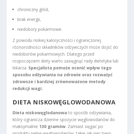
chroniczny głód,
brak energii,
niedobory pokarmowe.
Z powodu niskiej kaloryczności i ograniczonej
różnorodności składników odżywczych może dojść do
niedoborów pokarmowych. Dlatego przed
rozpoczęciem diety warto zasięgnąć rady dietetyka lub
lekarza.
Specjalista pomoże ocenić wpływ tego
sposobu odżywiania na zdrowie oraz rozważyć
zdrowsze i bardziej zrównoważone metody
redukcji wagi.
DIETA NISKOWĘGLOWODANOWA
Dieta niskowęglodanowa
to sposób odżywiania,
który ogranicza dzienne spożycie węglowodanów do
maksymalnie
130 gramów
. Zamiast sięgać po
produkty pełne węglowodanów, takie jak pieczywo,