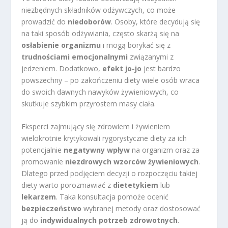
niezbędnych składników odżywczych, co może
prowadzić do
niedoborów
. Osoby, które decydują się
na taki sposób odżywiania, często skarżą się na
osłabienie organizmu
i mogą borykać się z
trudnościami emocjonalnymi
związanymi z
jedzeniem. Dodatkowo,
efekt jo-jo
jest bardzo
powszechny – po zakończeniu diety wiele osób wraca
do swoich dawnych nawyków żywieniowych, co
skutkuje szybkim przyrostem masy ciała.
Eksperci zajmujący się zdrowiem i żywieniem
wielokrotnie krytykowali rygorystyczne diety za ich
potencjalnie
negatywny wpływ
na organizm oraz za
promowanie
niezdrowych wzorców żywieniowych
.
Dlatego przed podjęciem decyzji o rozpoczęciu takiej
diety warto porozmawiać z
dietetykiem
lub
lekarzem
. Taka konsultacja pomoże ocenić
bezpieczeństwo
wybranej metody oraz dostosować
ją do
indywidualnych potrzeb zdrowotnych
.