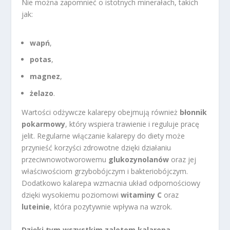
Nie można zapomnieć o istotnych minerałach, takich
jak:
wapń
,
potas
,
magnez
,
żelazo
.
Wartości odżywcze kalarepy obejmują również
błonnik
pokarmowy
, który wspiera trawienie i reguluje pracę
jelit. Regularne włączanie kalarepy do diety może
przynieść korzyści zdrowotne dzięki działaniu
przeciwnowotworowemu
glukozynolanów
oraz jej
właściwościom grzybobójczym i bakteriobójczym.
Dodatkowo kalarepa wzmacnia układ odpornościowy
dzięki wysokiemu poziomowi
witaminy C
oraz
luteinie
, która pozytywnie wpływa na wzrok.
Dzięki tym wszystkim zaletom kalarepa