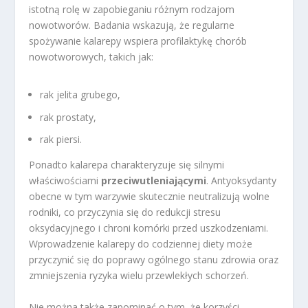
istotną rolę w zapobieganiu różnym rodzajom
nowotworów. Badania wskazują, że regularne
spożywanie kalarepy wspiera profilaktykę chorób
nowotworowych, takich jak:
rak jelita grubego,
rak prostaty,
rak piersi.
Ponadto kalarepa charakteryzuje się silnymi
właściwościami
przeciwutleniającymi
. Antyoksydanty
obecne w tym warzywie skutecznie neutralizują wolne
rodniki, co przyczynia się do redukcji stresu
oksydacyjnego i chroni komórki przed uszkodzeniami.
Wprowadzenie kalarepy do codziennej diety może
przyczynić się do poprawy ogólnego stanu zdrowia oraz
zmniejszenia ryzyka wielu przewlekłych schorzeń.
Nie można także zapominać o tym, że korzyści