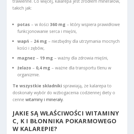
trawienne. Co więcej, kalarepa jest źródłem minerałów,
takich jak:
potas
– w ilości
360 mg
– który wspiera prawidłowe
funkcjonowanie serca i mięśni,
wapń
–
24 mg
– niezbędny dla utrzymania mocnych
kości i zębów,
magnez
–
19 mg
– ważny dla zdrowia mięśni,
żelazo
–
0,4 mg
– ważne dla transportu tlenu w
organizmie.
Te wszystkie składniki
sprawiają, że kalarepa to
doskonały wybór do wzbogacenia codziennej diety o
cenne
witaminy i minerały
.
JAKIE SĄ WŁAŚCIWOŚCI WITAMINY
C, K I BŁONNIKA POKARMOWEGO
W KALAREPIE?