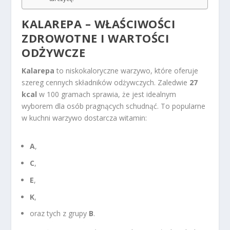
KALAREPA – WŁAŚCIWOŚCI
ZDROWOTNE I WARTOŚCI
ODŻYWCZE
Kalarepa
to niskokaloryczne warzywo, które oferuje
szereg cennych składników odżywczych. Zaledwie
27
kcal
w 100 gramach sprawia, że jest idealnym
wyborem dla osób pragnących schudnąć. To popularne
w kuchni warzywo dostarcza witamin:
A
,
C
,
E
,
K
,
oraz tych z grupy
B
.