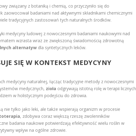
kowy związany z botaniką i chemią, co przyczyniło się do
wiek zaowocował badaniami nad aktywnymi składnikami chemicznymi
wiele tradycyjnych zastosowań tych naturalnych środków.
raktyki medycyny ludowej z nowoczesnymi badaniami naukowymi nad
 tematem wzrasta wraz ze zwiększoną świadomością zdrowotną
lnych alternatyw
dla syntetycznych leków.
SUJE SIĘ W KONTEKST MEDYCYNY
h medycyny naturalnej, łącząc tradycyjne metody z nowoczesnymi
 systemów medycznych,
zioła
odgrywają istotną rolę w terapii licznyc
ędziem w holistycznym podejściu do zdrowia.
 nie tylko jako leki, ale także wspierają organizm w procesie
itoterapia
, zdobywa coraz większą rzeszę zwolenników
iczne badania naukowe potwierdzają efektywność wielu roślin w
zytywny wpływ na ogólne zdrowie.