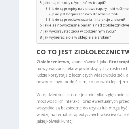
Jakie są metody użycia ziół w terapii?
Jakie są przepisy na ziołowe napary i leki roślinne
Jakie jest bezpieczeństwo stosowania ziół?
Jakie są przeciwwskazania i interakcje z lekami?
Jakie są nowoczesne badania nad ziołolecznictw
Jak wykorzystać zioła w codziennym życiu?
Jak wybierać zioła w sklepie zielarskim?
CO TO JEST ZIOŁOLECZNICT
Ziołolecznictwo
, znane również jako
fitoterap
na wytwarzaniu leków pochodzących z roślin i ic
ludzie korzystają z leczniczych właściwości ziół
nowoczesnym podejściem, co pozwala lepiej zrozu
W tej dziedzinie istotne jest nie tylko zgłębianie
możliwości ich interakcji oraz ewentualnych prz
wszystkie są bezpieczne do użytku lub mogą być
wiedzę na temat terapeutycznych właściwości rośl
jakiejkolwiek kuracji.