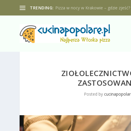
TRENDING:
Pizza w nocy w Krakowie – gdzie zjeść?
ZIOŁOLECZNICTWO
ZASTOSOWANI
Posted by
cucinapopolar