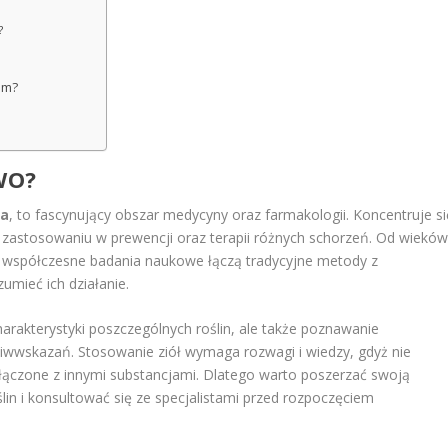
?
em?
WO?
ia
, to fascynujący obszar medycyny oraz farmakologii. Koncentruje si
h zastosowaniu w prewencji oraz terapii różnych schorzeń. Od wiekó
, a współczesne badania naukowe łączą tradycyjne metody z
mieć ich działanie.
 charakterystyki poszczególnych roślin, ale także poznawanie
eciwwskazań. Stosowanie ziół wymaga rozwagi i wiedzy, gdyż nie
 łączone z innymi substancjami. Dlatego warto poszerzać swoją
in i konsultować się ze specjalistami przed rozpoczęciem