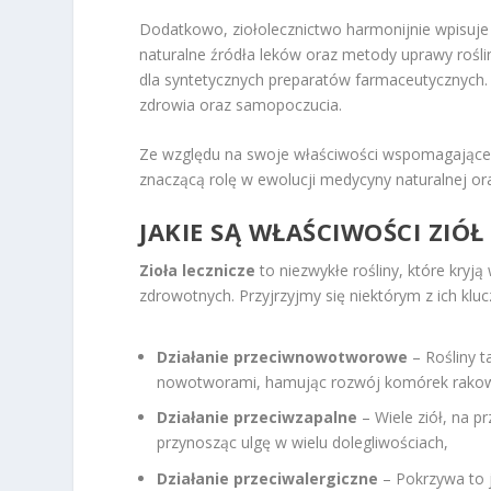
Dodatkowo, ziołolecznictwo harmonijnie wpisuje 
naturalne źródła leków oraz metody uprawy rośli
dla syntetycznych preparatów farmaceutycznych. 
zdrowia oraz samopoczucia.
Ze względu na swoje właściwości wspomagające o
znaczącą rolę w ewolucji medycyny naturalnej ora
JAKIE SĄ WŁAŚCIWOŚCI ZIÓŁ
Zioła lecznicze
to niezwykłe rośliny, które kry
zdrowotnych. Przyjrzyjmy się niektórym z ich klu
Działanie przeciwnowotworowe
– Rośliny t
nowotworami, hamując rozwój komórek rako
Działanie przeciwzapalne
– Wiele ziół, na p
przynosząc ulgę w wielu dolegliwościach,
Działanie przeciwalergiczne
– Pokrzywa to 