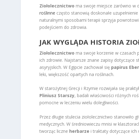
Ziołolecznictwo
ma swoje miejsce zarówno w d
roślinne
często stanowią doskonałe uzupełnienie 
naturalnymi sposobami terapii sprzyja powrotowi
podejściem do zdrowia.
JAK WYGLĄDA HISTORIA ZIO
Ziołolecznictwo
ma swoje korzenie w czasach pre
ich zdrowie. Najstarsze znane zapisy dotyczące
asyryjskich. W Egipcie zachował się
papirus Ebe
leki, większość opartych na roślinach.
W starożytnej Grecji i Rzymie rozwijała się prakt
Pliniusz Starszy
, badali właściwości różnych roś
pomocne w leczeniu wielu dolegliwości.
Przez długie stulecia ziołolecznictwo stanowiło
medycznych. W średniowieczu mnisi w klasztorach
tworząc liczne
herbarze
i traktaty dotyczące ich 