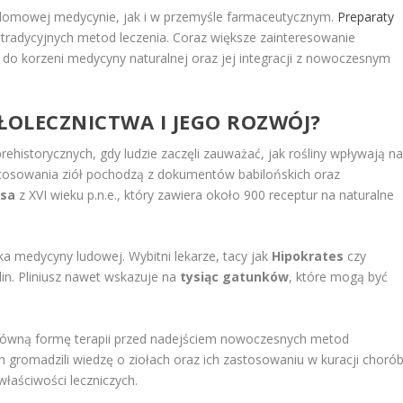
omowej medycynie, jak i w przemyśle farmaceutycznym.
Preparaty
tradycyjnych metod leczenia. Coraz większe zainteresowanie
 do korzeni medycyny naturalnej oraz jej integracji z nowoczesnym
ŁOLECZNICTWA I JEGO ROZWÓJ?
historycznych, gdy ludzie zaczęli zauważać, jak rośliny wpływają n
 stosowania ziół pochodzą z dokumentów babilońskich oraz
rsa
z XVI wieku p.n.e., który zawiera około 900 receptur na naturalne
yka medycyny ludowej. Wybitni lekarze, tacy jak
Hipokrates
czy
lin. Pliniusz nawet wskazuje na
tysiąc gatunków
, które mogą być
 główną formę terapii przed nadejściem nowoczesnych metod
 gromadzili wiedzę o ziołach oraz ich zastosowaniu w kuracji chorób
właściwości leczniczych.