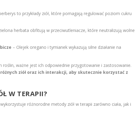
erberys to przykłady ziół, które pomagają regulować poziom cukru
ielona herbata obfitują w przeciwutleniacze, które neutralizują wolne
ybicze
– Olejek oregano i tymianek wykazują silne działanie na
h roślin, ważne jest ich odpowiednie przygotowanie i zastosowanie.
óżnych ziół oraz ich interakcji, aby skutecznie korzystać z
ÓŁ W TERAPII?
 wykorzystuje różnorodne metody ziół w terapii zarówno ciała, jak i