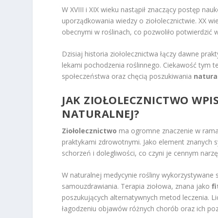
W XVIII i XIX wieku nastąpił znaczący postęp nau
uporządkowania wiedzy o ziołolecznictwie. XX 
obecnymi w roślinach, co pozwoliło potwierdzić 
Dzisiaj historia ziołolecznictwa łączy dawne p
lekami pochodzenia roślinnego. Ciekawość tym
społeczeństwa oraz chęcią poszukiwania
natura
JAK ZIOŁOLECZNICTWO WPI
NATURALNEJ?
Ziołolecznictwo
ma ogromne znaczenie w ramac
praktykami zdrowotnymi. Jako element znanych
schorzeń i dolegliwości, co czyni je cennym narz
W naturalnej medycynie rośliny wykorzystywane są
samouzdrawiania. Terapia ziołowa, znana jako
f
poszukujących alternatywnych metod leczenia. L
łagodzeniu objawów różnych chorób oraz ich po