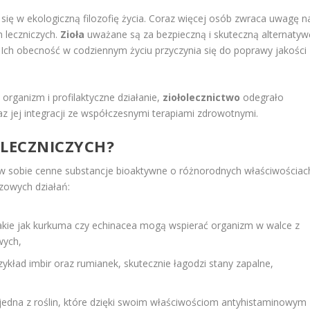
się w ekologiczną filozofię życia. Coraz więcej osób zwraca uwagę n
n leczniczych.
Zioła
uważane są za bezpieczną i skuteczną alternatyw
Ich obecność w codziennym życiu przyczynia się do poprawy jakości
rganizm i profilaktyczne działanie,
ziołolecznictwo
odegrało
z jej integracji ze współczesnymi terapiami zdrowotnymi.
 LECZNICZYCH?
ją w sobie cenne substancje bioaktywne o różnorodnych właściwościac
czowych działań:
akie jak kurkuma czy echinacea mogą wspierać organizm w walce z
wych,
rzykład imbir oraz rumianek, skutecznie łagodzi stany zapalne,
jedna z roślin, które dzięki swoim właściwościom antyhistaminowym