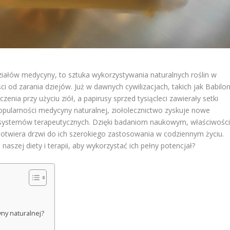
ziałów medycyny, to sztuka wykorzystywania naturalnych roślin w
i od zarania dziejów. Już w dawnych cywilizacjach, takich jak Babilo
ia przy użyciu ziół, a papirusy sprzed tysiącleci zawierały setki
popularności medycyny naturalnej, ziołolecznictwo zyskuje nowe
h systemów terapeutycznych. Dzięki badaniom naukowym, właściwośc
o otwiera drzwi do ich szerokiego zastosowania w codziennym życiu.
naszej diety i terapii, aby wykorzystać ich pełny potencjał?
yny naturalnej?