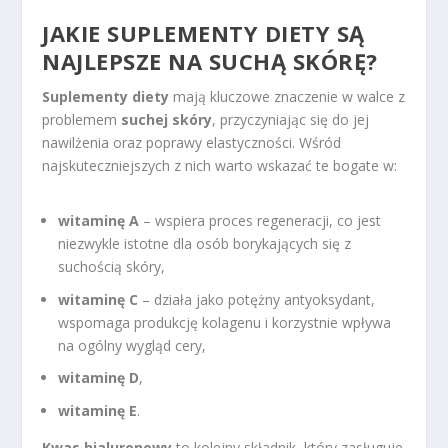
JAKIE SUPLEMENTY DIETY SĄ
NAJLEPSZE NA SUCHĄ SKÓRĘ?
Suplementy diety
mają kluczowe znaczenie w walce z
problemem
suchej skóry
, przyczyniając się do jej
nawilżenia oraz poprawy elastyczności. Wśród
najskuteczniejszych z nich warto wskazać te bogate w:
witaminę A
– wspiera proces regeneracji, co jest
niezwykle istotne dla osób borykających się z
suchością skóry,
witaminę C
– działa jako potężny antyoksydant,
wspomaga produkcję kolagenu i korzystnie wpływa
na ogólny wygląd cery,
witaminę D
,
witaminę E
.
Kwas hialuronowy
to kolejny składnik, który zasługuje