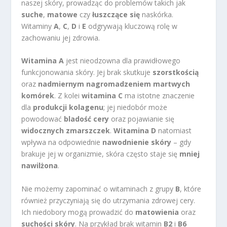
naszej skóry, prowadząc do problemów takich jak
suche
,
matowe
czy
łuszczące się
naskórka.
Witaminy
A
,
C
,
D
i
E
odgrywają kluczową rolę w
zachowaniu jej zdrowia.
Witamina A
jest nieodzowna dla prawidłowego
funkcjonowania skóry. Jej brak skutkuje
szorstkością
oraz
nadmiernym nagromadzeniem martwych
komórek
. Z kolei
witamina C
ma istotne znaczenie
dla
produkcji kolagenu
; jej niedobór może
powodować
bladość cery
oraz pojawianie się
widocznych zmarszczek
.
Witamina D
natomiast
wpływa na odpowiednie
nawodnienie skóry
– gdy
brakuje jej w organizmie, skóra często staje się
mniej
nawilżona
.
Nie możemy zapominać o witaminach z grupy
B
, które
również przyczyniają się do utrzymania zdrowej cery.
Ich niedobory mogą prowadzić do
matowienia
oraz
suchości skóry
. Na przykład brak witamin
B2
i
B6