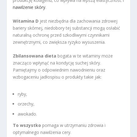
produkcję kolagenu, co wpływa na lepszą elastyczność i
nawilżenie skóry
.
Witamina D
jest niezbędna dla zachowania zdrowej
bariery skórnej, niedobory tej substancji mogą osłabić
naturalną ochronę przed szkodliwymi czynnikami
zewnętrznymi, co zwiększa ryzyko wysuszenia.
Zbilansowana dieta
bogata w te witaminy może
znacząco wpłynąć na kondycję suchej skóry.
Pamiętajmy o odpowiednim nawodnieniu oraz
wzbogaceniu jadłospisu o produkty takie jak:
ryby,
orzechy,
awokado.
To wszystko
pomaga w utrzymaniu zdrowia i
optymalnego nawilżenia cery.