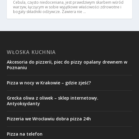
Cebula, często niedoceniana, jest prawdziwym skarbem wśród
warzyw, łączącym w sobie wyjątkowe właściwości zdrowotne i
bogaty składniki odżywcze. Zawiera nie …
WŁOSKA KUCHNIA
Akcesoria do pizzerii, piec do pizzy opalany drewnem w
Poznaniu
Pizza w nocy w Krakowie – gdzie zjeść?
Grecka oliwa z oliwek – sklep internetowy.
Antyoksydanty
Pizzeria we Wrocławiu dobra pizza 24h
Pizza na telefon