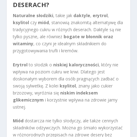
DESERACH?
Naturalne słodziki
, takie jak
daktyle
,
erytrol
,
ksylitol
czy
miód
, stanowią znakomitą alternatywę dla
tradycyjnego cukru w różnych deserach. Daktyle są nie
tylko pyszne, ale również
bogate w błonnik oraz
witaminy
, co czyni je idealnym składnikiem do
przygotowywania trufli i kremów.
Erytrol
to słodzik o
niskiej kaloryczności
, który nie
wpływa na poziom cukru we krwi. Dlatego jest
doskonałym wyborem dla osób pragnących zadbać o
swoją sylwetkę. Z kolei
ksylitol
, znany jako cukier
brzozowy, wyróżnia się
niskim indeksem
glikemicznym
i korzystnie wpływa na zdrowie jamy
ustnej.
Miód
dostarcza nie tylko słodyczy, ale także cennych
składników odżywczych. Można go śmiało wykorzystać
w różnorodnych przepisach na zdrowe desery bez