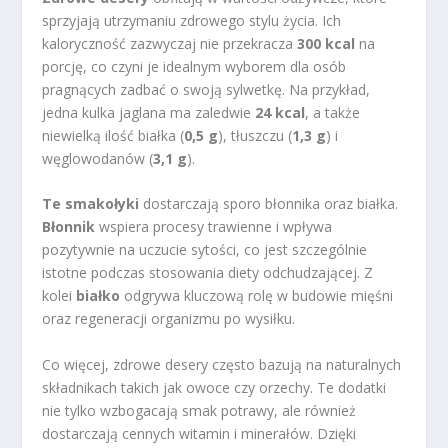
sprzyjają utrzymaniu zdrowego stylu życia. Ich
kaloryczność zazwyczaj nie przekracza
300 kcal
na
porcję, co czyni je idealnym wyborem dla osób
pragnących zadbać o swoją sylwetkę. Na przykład,
jedna kulka jaglana ma zaledwie
24 kcal
, a także
niewielką ilość białka (
0,5 g
), tłuszczu (
1,3 g
) i
węglowodanów (
3,1 g
).
Te smakołyki
dostarczają sporo błonnika oraz białka.
Błonnik
wspiera procesy trawienne i wpływa
pozytywnie na uczucie sytości, co jest szczególnie
istotne podczas stosowania diety odchudzającej. Z
kolei
białko
odgrywa kluczową rolę w budowie mięśni
oraz regeneracji organizmu po wysiłku.
Co więcej, zdrowe desery często bazują na naturalnych
składnikach takich jak owoce czy orzechy. Te dodatki
nie tylko wzbogacają smak potrawy, ale również
dostarczają cennych witamin i minerałów. Dzięki