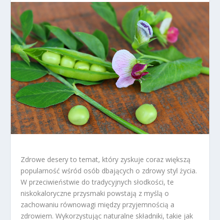
Zdrowe desery to temat, który zyskuje coraz większą
popularność wśród osób dbających o zdrowy styl życia.
W przeciwieństwie do tradycyjnych słodkości, te
niskokaloryczne przysmaki powstają z myślą o
zachowaniu równowagi między przyjemnością a
zdrowiem. Wykorzystując naturalne składniki, takie jak