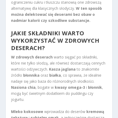
ograniczeniu cukru i tłuszczu stanowią one zdrowszą
alternatywę dla klasycznych słodyczy.
W ten sposób
można delektować się deserami bez obaw o
nadmiar kalorii czy szkodliwe substancje.
JAKIE SKŁADNIKI WARTO
WYKORZYSTAĆ W ZDROWYCH
DESERACH?
W zdrowych deserach
warto sięgać po składniki,
które nie tylko słodzą, ale również dostarczają cennych
wartości odżywczych.
Kasza jaglana
to znakomite
źródło
błonnika
oraz
białka
, co sprawia, że idealnie
nadaje się jako baza do różnorodnych słodkości.
Nasiona chia
, bogate w
kwasy omega-3
i
błonnik
,
mogą być świetnym dodatkiem do puddingu czy
jogurtu.
Mleko kokosowe
wprowadza do deserów
kremową
teksturę
i
subtelny smak
, a jednocześnie dostarcza