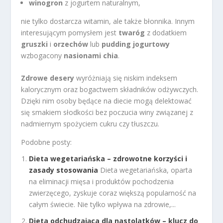
winogron
z jogurtem naturalnym,
nie tylko dostarcza witamin, ale także błonnika. Innym
interesującym pomysłem jest
twaróg
z dodatkiem
gruszki
i
orzechów
lub
pudding jogurtowy
wzbogacony
nasionami chia
.
Zdrowe desery
wyróżniają się niskim indeksem
kalorycznym oraz bogactwem składników odżywczych.
Dzięki nim osoby będące na diecie mogą delektować
się smakiem słodkości bez poczucia winy związanej z
nadmiernym spożyciem cukru czy tłuszczu.
Podobne posty:
Dieta wegetariańska – zdrowotne korzyści i
zasady stosowania
Dieta wegetariańska, oparta
na eliminacji mięsa i produktów pochodzenia
zwierzęcego, zyskuje coraz większą popularność na
całym świecie. Nie tylko wpływa na zdrowie,...
Dieta odchudzająca dla nastolatków – klucz do