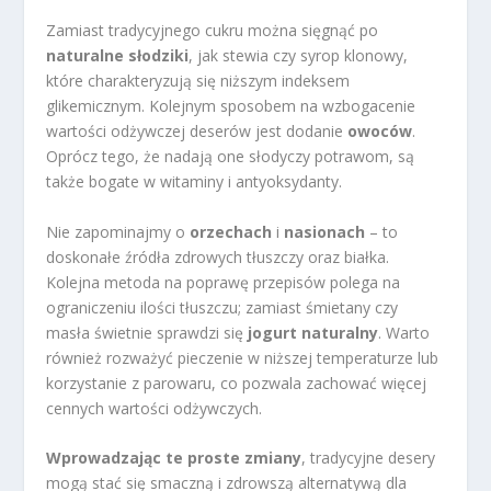
Zamiast tradycyjnego cukru można sięgnąć po
naturalne słodziki
, jak stewia czy syrop klonowy,
które charakteryzują się niższym indeksem
glikemicznym. Kolejnym sposobem na wzbogacenie
wartości odżywczej deserów jest dodanie
owoców
.
Oprócz tego, że nadają one słodyczy potrawom, są
także bogate w witaminy i antyoksydanty.
Nie zapominajmy o
orzechach
i
nasionach
– to
doskonałe źródła zdrowych tłuszczy oraz białka.
Kolejna metoda na poprawę przepisów polega na
ograniczeniu ilości tłuszczu; zamiast śmietany czy
masła świetnie sprawdzi się
jogurt naturalny
. Warto
również rozważyć pieczenie w niższej temperaturze lub
korzystanie z parowaru, co pozwala zachować więcej
cennych wartości odżywczych.
Wprowadzając te proste zmiany
, tradycyjne desery
mogą stać się smaczną i zdrowszą alternatywą dla