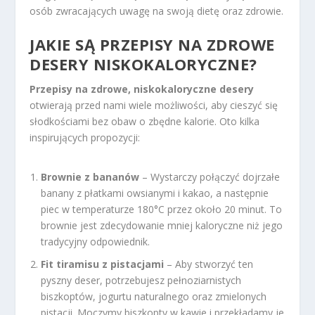
osób zwracających uwagę na swoją dietę oraz zdrowie.
JAKIE SĄ PRZEPISY NA ZDROWE
DESERY NISKOKALORYCZNE
?
Przepisy na zdrowe, niskokaloryczne desery
otwierają przed nami wiele możliwości, aby cieszyć się
słodkościami bez obaw o zbędne kalorie. Oto kilka
inspirujących propozycji:
Brownie z bananów
– Wystarczy połączyć dojrzałe
banany z płatkami owsianymi i kakao, a następnie
piec w temperaturze 180°C przez około 20 minut. To
brownie jest zdecydowanie mniej kaloryczne niż jego
tradycyjny odpowiednik.
Fit tiramisu z pistacjami
– Aby stworzyć ten
pyszny deser, potrzebujesz pełnoziarnistych
biszkoptów, jogurtu naturalnego oraz zmielonych
pistacji. Moczymy biszkopty w kawie i przekładamy je