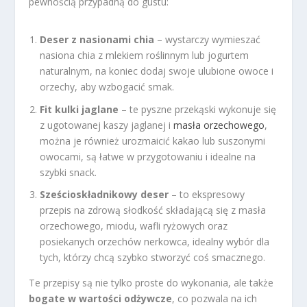
pewnością przypadną do gustu:
Deser z nasionami chia
– wystarczy wymieszać
nasiona chia z mlekiem roślinnym lub jogurtem
naturalnym, na koniec dodaj swoje ulubione owoce i
orzechy, aby wzbogacić smak.
Fit kulki jaglane
– te pyszne przekąski wykonuje się
z ugotowanej kaszy jaglanej i
masła orzechowego
,
można je również urozmaicić kakao lub suszonymi
owocami, są łatwe w przygotowaniu i idealne na
szybki snack.
Sześcioskładnikowy deser
– to ekspresowy
przepis na zdrową słodkość składającą się z masła
orzechowego, miodu, wafli ryżowych oraz
posiekanych orzechów nerkowca, idealny wybór dla
tych, którzy chcą szybko stworzyć coś smacznego.
Te przepisy są nie tylko proste do wykonania, ale także
bogate w wartości odżywcze
, co pozwala na ich