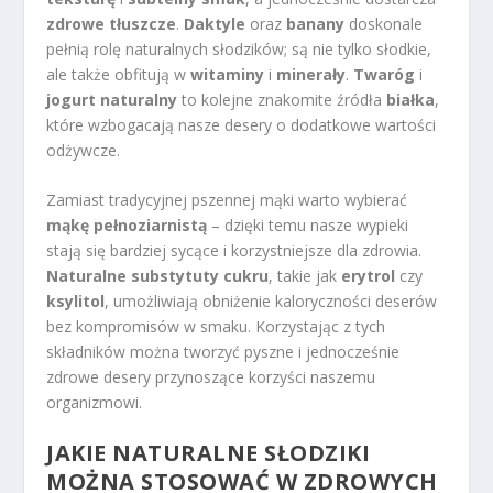
zdrowe tłuszcze
.
Daktyle
oraz
banany
doskonale
pełnią rolę naturalnych słodzików; są nie tylko słodkie,
ale także obfitują w
witaminy
i
minerały
.
Twaróg
i
jogurt naturalny
to kolejne znakomite źródła
białka
,
które wzbogacają nasze desery o dodatkowe wartości
odżywcze.
Zamiast tradycyjnej pszennej mąki warto wybierać
mąkę pełnoziarnistą
– dzięki temu nasze wypieki
stają się bardziej sycące i korzystniejsze dla zdrowia.
Naturalne substytuty cukru
, takie jak
erytrol
czy
ksylitol
, umożliwiają obniżenie kaloryczności deserów
bez kompromisów w smaku. Korzystając z tych
składników można tworzyć pyszne i jednocześnie
zdrowe desery przynoszące korzyści naszemu
organizmowi.
JAKIE NATURALNE SŁODZIKI
MOŻNA STOSOWAĆ W ZDROWYCH