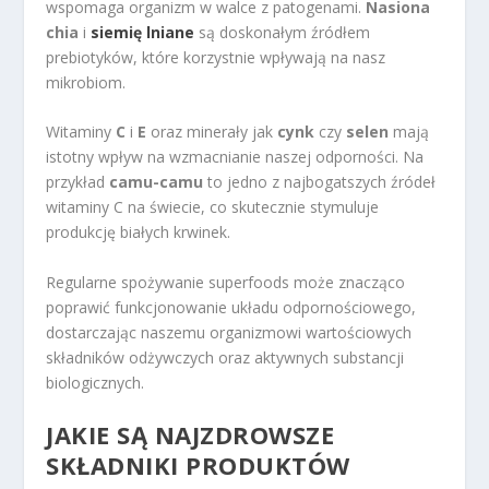
wspomaga organizm w walce z patogenami.
Nasiona
chia
i
siemię lniane
są doskonałym źródłem
prebiotyków, które korzystnie wpływają na nasz
mikrobiom.
Witaminy
C
i
E
oraz minerały jak
cynk
czy
selen
mają
istotny wpływ na wzmacnianie naszej odporności. Na
przykład
camu-camu
to jedno z najbogatszych źródeł
witaminy C na świecie, co skutecznie stymuluje
produkcję białych krwinek.
Regularne spożywanie superfoods może znacząco
poprawić funkcjonowanie układu odpornościowego,
dostarczając naszemu organizmowi wartościowych
składników odżywczych oraz aktywnych substancji
biologicznych.
JAKIE SĄ NAJZDROWSZE
SKŁADNIKI PRODUKTÓW