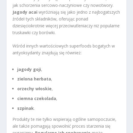
jak schorzenia sercowo-naczyniowe czy nowotwory.
Jagody acai
wyróżniają się jako jedno z najbogatszych
źródeł tych składników, oferując ponad
dziesięciokrotnie więcej przeciwutleniaczy niż popularne
truskawki czy borówki.
Wśród innych wartościowych superfoods bogatych w
antyoksydanty znajdują się również:
jagody goji
,
zielona herbata
,
orzechy włoskie
,
ciemna czekolada
,
szpinak
.
Produkty te nie tylko wspierają ogólne samopoczucie,
ale także pomagają spowolnić proces starzenia się
organizmu.
Regularne ich spożywanie
może