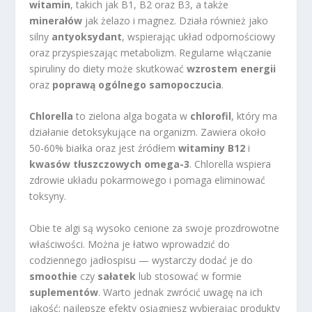
witamin
, takich jak B1, B2 oraz B3, a także
minerałów
jak żelazo i magnez. Działa również jako
silny
antyoksydant
, wspierając układ odpornościowy
oraz przyspieszając metabolizm. Regularne włączanie
spiruliny do diety może skutkować
wzrostem energii
oraz
poprawą ogólnego samopoczucia
.
Chlorella
to zielona alga bogata w
chlorofil
, który ma
działanie detoksykujące na organizm. Zawiera około
50-60% białka oraz jest źródłem
witaminy B12
i
kwasów tłuszczowych omega-3
. Chlorella wspiera
zdrowie układu pokarmowego i pomaga eliminować
toksyny.
Obie te algi są wysoko cenione za swoje prozdrowotne
właściwości. Można je łatwo wprowadzić do
codziennego jadłospisu — wystarczy dodać je do
smoothie
czy
sałatek
lub stosować w formie
suplementów
. Warto jednak zwrócić uwagę na ich
jakość; najlepsze efekty osiągniesz wybierając produkty