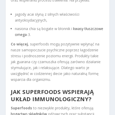
oraz wspieraniu procesu trawienia. Na przykład:
jagody acai słyną z silnych właściwości
antyoksydacyjnych,
nasiona chia są bogate w błonnik i
kwasy tłuszczowe
omega
-3.
Co więcej
, superfoods mogą pozytywnie wpłynąć na
nasze samopoczucie psychiczne poprzez łagodzenie
stresu i podnoszenie poziomu energii. Produkty takie
jak guarana czy czarnuszka oferują zarówno działanie
stymulujące, jak i relaksujące. Dlatego warto je
uwzględnić w codziennej diecie jako naturalną formę
wsparcia dla organizmu.
JAK SUPERFOODS WSPIERAJĄ
UKŁAD IMMUNOLOGICZNY?
Superfoods
to niezwykłe produkty, które oferują
bogactwo składników
odżywczych oraz substancji