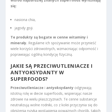
Wśród najbardziej znanych superfoods wyróżniają
się:
nasiona chia,
jagody goji.
Te produkty są bogate w cenne witaminy i
minerały.
Regularne ich spożywanie może przynieść
wiele korzyści zdrowotnych, wzmacniając odporność i
poprawiając ogólną kondycję fizyczną.
JAKIE SĄ PRZECIWUTLENIACZE I
ANTYOKSYDANTY W
SUPERFOODS?
Przeciwutleniacze
i
antyoksydanty
odgrywają
istotną rolę w diecie superfoods, wspierając nasze
zdrowie na wielu płaszczyznach. Te cenne substancje
neutralizują wolne rodniki, co z kolei przyczynia się do
obniżenia ryzyka wystąpienia poważnych chorób, takich