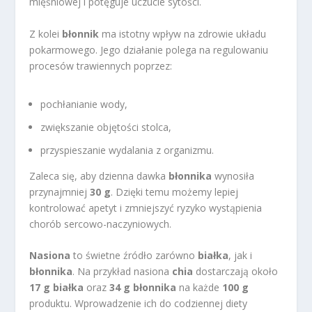
mięśniowej i potęguje uczucie sytości.
Z kolei
błonnik
ma istotny wpływ na zdrowie układu
pokarmowego. Jego działanie polega na regulowaniu
procesów trawiennych poprzez:
pochłanianie wody,
zwiększanie objętości stolca,
przyspieszanie wydalania z organizmu.
Zaleca się, aby dzienna dawka
błonnika
wynosiła
przynajmniej
30 g
. Dzięki temu możemy lepiej
kontrolować apetyt i zmniejszyć ryzyko wystąpienia
chorób sercowo-naczyniowych.
Nasiona
to świetne źródło zarówno
białka
, jak i
błonnika
. Na przykład nasiona
chia
dostarczają około
17 g białka
oraz
34 g błonnika
na każde
100 g
produktu. Wprowadzenie ich do codziennej diety