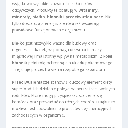
wyjątkowo wysokiej zawartości składników
odżywczych. Produkty te obfitują w
witaminy
,
minerały
,
białko
,
błonnik
i
przeciwutleniacze
. Nie
tylko dostarczają energii, ale również wspierają
prawidłowe funkcjonowanie organizmu.
Białko
jest niezwykle ważne dla budowy oraz
regeneracji tkanek, wspomaga utrzymanie masy
mięśniowej i ma istotny wpływ na metabolizm. Z kolei
błonnik
pełni rolę ochronną dla układu pokarmowego
– reguluje proces trawienia i zapobiega zaparciom.
Przeciwutleniacze
stanowią kluczowy element diety
superfood. Ich działanie polega na neutralizacji wolnych
rodników, które mogą przyspieszać starzenie się
komórek oraz prowadzić do różnych chorób. Dzięki nim
możliwe jest spowolnienie procesów degeneracyjnych
zachodzących w organizmie.