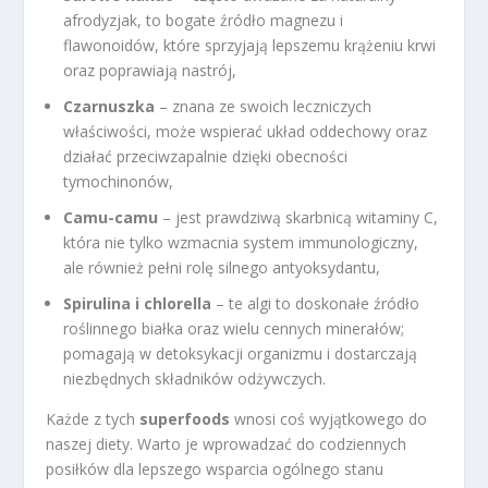
afrodyzjak, to bogate źródło magnezu i
flawonoidów, które sprzyjają lepszemu krążeniu krwi
oraz poprawiają nastrój,
Czarnuszka
– znana ze swoich leczniczych
właściwości, może wspierać układ oddechowy oraz
działać przeciwzapalnie dzięki obecności
tymochinonów,
Camu-camu
– jest prawdziwą skarbnicą witaminy C,
która nie tylko wzmacnia system immunologiczny,
ale również pełni rolę silnego antyoksydantu,
Spirulina i chlorella
– te algi to doskonałe źródło
roślinnego białka oraz wielu cennych minerałów;
pomagają w detoksykacji organizmu i dostarczają
niezbędnych składników odżywczych.
Każde z tych
superfoods
wnosi coś wyjątkowego do
naszej diety. Warto je wprowadzać do codziennych
posiłków dla lepszego wsparcia ogólnego stanu