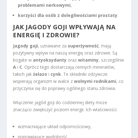
problemami nerkowymi
,
korzyści dla osób z dolegliwościami prostaty
.
JAK JAGODY GOJI WPŁYWAJĄ NA
ENERGIĘ I ZDROWIE?
Jagody goji
, uznawane za
superżywność
, mają
pozytywny wpływ na naszą energię oraz zdrowie. Są
bogate w
antyoksydanty
oraz
witaminy
, szczególnie
A
i
C
. Oprócz tego dostarczają cennych minerałów,
takich jak
żelazo
i
cynk
. Te składniki odżywcze
wspierają organizm w walce z
wolnymi rodnikami
, co
przyczynia się do poprawy ogólnego stanu zdrowia.
Włączenie jagód goji do codziennej diety może
znacząco zwiększyć poziom energii. Ich właściwości:
wzmacniające układ odpornościowy,
poprawiające wydolność,