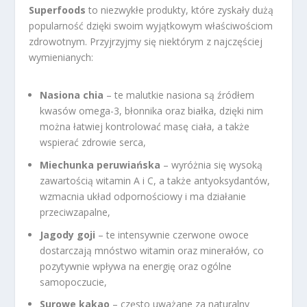
Superfoods
to niezwykłe produkty, które zyskały dużą
popularność dzięki swoim wyjątkowym właściwościom
zdrowotnym. Przyjrzyjmy się niektórym z najczęściej
wymienianych:
Nasiona chia
– te malutkie nasiona są źródłem
kwasów omega-3, błonnika oraz białka, dzięki nim
można łatwiej kontrolować masę ciała, a także
wspierać zdrowie serca,
Miechunka peruwiańska
– wyróżnia się wysoką
zawartością witamin A i C, a także antyoksydantów,
wzmacnia układ odpornościowy i ma działanie
przeciwzapalne,
Jagody goji
– te intensywnie czerwone owoce
dostarczają mnóstwo witamin oraz minerałów, co
pozytywnie wpływa na energię oraz ogólne
samopoczucie,
Surowe kakao
– często uważane za naturalny