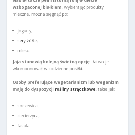
Nabiał także pełni istotną rolę w diecie
wzbogaconej białkiem.
Wybierając produkty
mleczne, można sięgnąć po:
jogurty,
sery żółte
,
mleko.
Jaja stanowią kolejną świetną opcję
i łatwo je
wkomponować w codzienne posiłki.
Osoby preferujące wegetarianizm lub weganizm
mają do dyspozycji
rośliny strączkowe
,
takie jak:
soczewica,
ciecierzyca,
fasola.