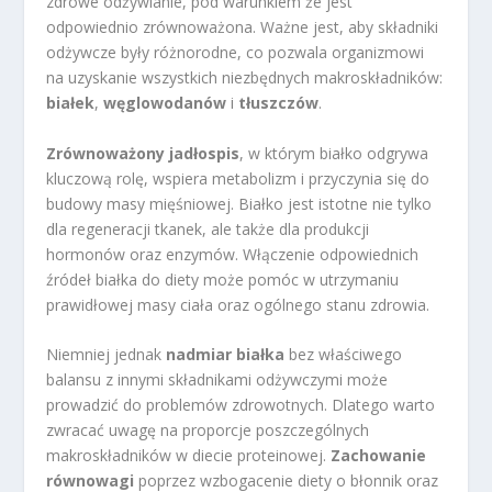
zdrowe odżywianie, pod warunkiem że jest
odpowiednio zrównoważona. Ważne jest, aby składniki
odżywcze były różnorodne, co pozwala organizmowi
na uzyskanie wszystkich niezbędnych makroskładników:
białek
,
węglowodanów
i
tłuszczów
.
Zrównoważony jadłospis
, w którym białko odgrywa
kluczową rolę, wspiera metabolizm i przyczynia się do
budowy masy mięśniowej. Białko jest istotne nie tylko
dla regeneracji tkanek, ale także dla produkcji
hormonów oraz enzymów. Włączenie odpowiednich
źródeł białka do diety może pomóc w utrzymaniu
prawidłowej masy ciała oraz ogólnego stanu zdrowia.
Niemniej jednak
nadmiar białka
bez właściwego
balansu z innymi składnikami odżywczymi może
prowadzić do problemów zdrowotnych. Dlatego warto
zwracać uwagę na proporcje poszczególnych
makroskładników w diecie proteinowej.
Zachowanie
równowagi
poprzez wzbogacenie diety o błonnik oraz