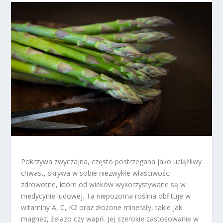
Pokrzywa zwyczajna, często postrzegana jako uciążliwy
chwast, skrywa w sobie niezwykłe właściwości
zdrowotne, które od wieków wykorzystywane są w
medycynie ludowej. Ta niepozorna roślina obfituje w
witaminy A, C, K2 oraz złożone minerały, takie jak
magnez, żelazo czy wapń. Jej szerokie zastosowanie w