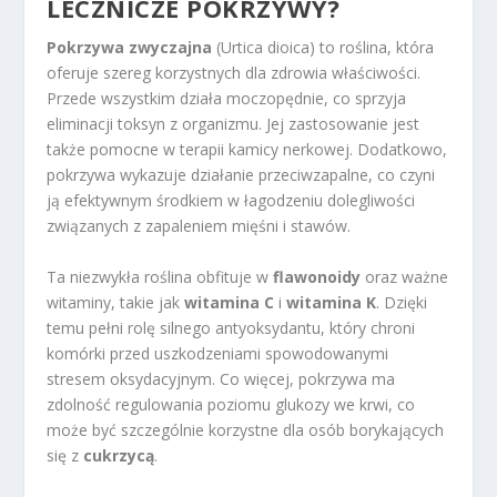
LECZNICZE POKRZYWY?
Pokrzywa zwyczajna
(Urtica dioica) to roślina, która
oferuje szereg korzystnych dla zdrowia właściwości.
Przede wszystkim działa moczopędnie, co sprzyja
eliminacji toksyn z organizmu. Jej zastosowanie jest
także pomocne w terapii kamicy nerkowej. Dodatkowo,
pokrzywa wykazuje działanie przeciwzapalne, co czyni
ją efektywnym środkiem w łagodzeniu dolegliwości
związanych z zapaleniem mięśni i stawów.
Ta niezwykła roślina obfituje w
flawonoidy
oraz ważne
witaminy, takie jak
witamina C
i
witamina K
. Dzięki
temu pełni rolę silnego antyoksydantu, który chroni
komórki przed uszkodzeniami spowodowanymi
stresem oksydacyjnym. Co więcej, pokrzywa ma
zdolność regulowania poziomu glukozy we krwi, co
może być szczególnie korzystne dla osób borykających
się z
cukrzycą
.