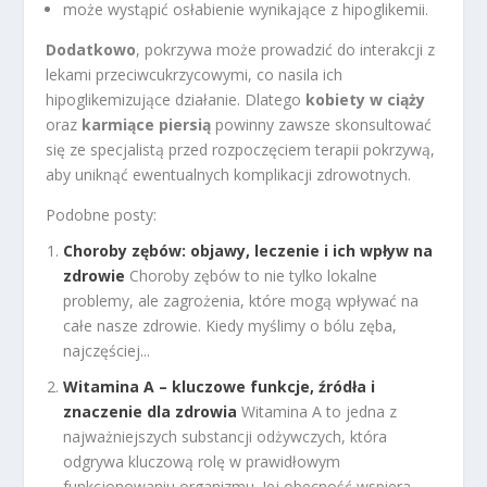
może wystąpić osłabienie wynikające z hipoglikemii.
Dodatkowo
, pokrzywa może prowadzić do interakcji z
lekami przeciwcukrzycowymi, co nasila ich
hipoglikemizujące działanie. Dlatego
kobiety w ciąży
oraz
karmiące piersią
powinny zawsze skonsultować
się ze specjalistą przed rozpoczęciem terapii pokrzywą,
aby uniknąć ewentualnych komplikacji zdrowotnych.
Podobne posty:
Choroby zębów: objawy, leczenie i ich wpływ na
zdrowie
Choroby zębów to nie tylko lokalne
problemy, ale zagrożenia, które mogą wpływać na
całe nasze zdrowie. Kiedy myślimy o bólu zęba,
najczęściej...
Witamina A – kluczowe funkcje, źródła i
znaczenie dla zdrowia
Witamina A to jedna z
najważniejszych substancji odżywczych, która
odgrywa kluczową rolę w prawidłowym
funkcjonowaniu organizmu. Jej obecność wspiera